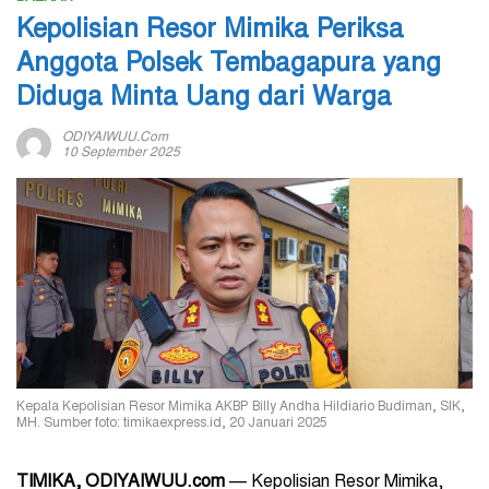
Kepolisian Resor Mimika Periksa
Anggota Polsek Tembagapura yang
Diduga Minta Uang dari Warga
ODIYAIWUU.com
10 September 2025
Kepala Kepolisian Resor Mimika AKBP Billy Andha Hildiario Budiman, SIK,
MH. Sumber foto: timikaexpress.id, 20 Januari 2025
TIMIKA, ODIYAIWUU.com
—
Kepolisian Resor Mimika,