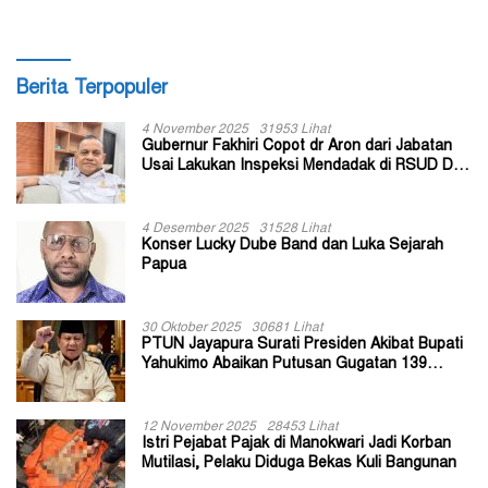
Berita Terpopuler
4 November 2025
31953 Lihat
Gubernur Fakhiri Copot dr Aron dari Jabatan
Usai Lakukan Inspeksi Mendadak di RSUD Dok
II Jayapura
4 Desember 2025
31528 Lihat
Konser Lucky Dube Band dan Luka Sejarah
Papua
30 Oktober 2025
30681 Lihat
PTUN Jayapura Surati Presiden Akibat Bupati
Yahukimo Abaikan Putusan Gugatan 139
Kepala Kampung
12 November 2025
28453 Lihat
Istri Pejabat Pajak di Manokwari Jadi Korban
Mutilasi, Pelaku Diduga Bekas Kuli Bangunan