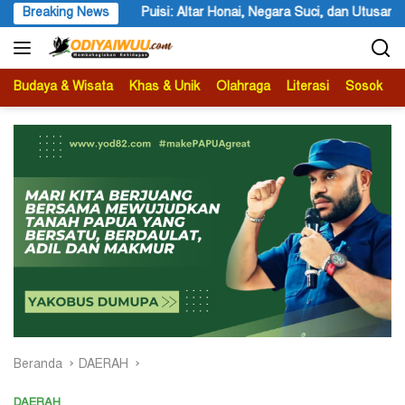
Langsung
i, Negara Suci, dan Utusan Langit Karya Siswa dan Siswi SMA Negeri 1
Breaking News
ke
konten
Budaya & Wisata
Khas & Unik
Olahraga
Literasi
Sosok
B
Beranda
DAERAH
DAERAH