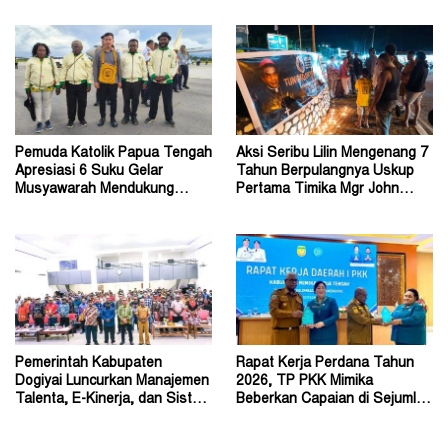
Pemuda Katolik Papua Tengah
Aksi Seribu Lilin Mengenang 7
Apresiasi 6 Suku Gelar
Tahun Berpulangnya Uskup
Musyawarah Mendukung
Pertama Timika Mgr John
Perda Jadi Acuan Dewan
Philip Saklil, Pr
Pemerintah Kabupaten
Rapat Kerja Perdana Tahun
Dogiyai Luncurkan Manajemen
2026, TP PKK Mimika
Talenta, E-Kinerja, dan Sistem
Beberkan Capaian di Sejumlah
Dokumen Digital
Sektor Strategis