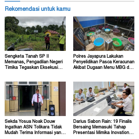
Rekomendasi untuk kamu
Sengketa Tanah SP II
Polres Jayapura Lakukan
Memanas, Pengadilan Negeri
Penyelidikan Pasca Keracunan
Timika Tegaskan Eksekusi
Akibat Dugaan Menu MBG di
Bukan Pemeriksaan Ulang
Depapre
Sekda Yosua Noak Douw
Darius Sabon Rain: 19 Finalis
Ingatkan ASN Tolikara Tidak
Bersaing Memasuki Tahap
Mudah Terima Informasi yang
Presentasi Mimika Inovation
Belum Akurat
Week 2026