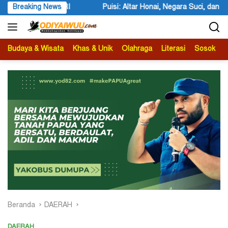
Langsung
Puisi: Altar Honai, Negara Suci, dan Utusan Langit Karya Siswa dan S
Breaking News
ke
konten
Budaya & Wisata
Khas & Unik
Olahraga
Literasi
Sosok
B
Beranda
DAERAH
DAERAH