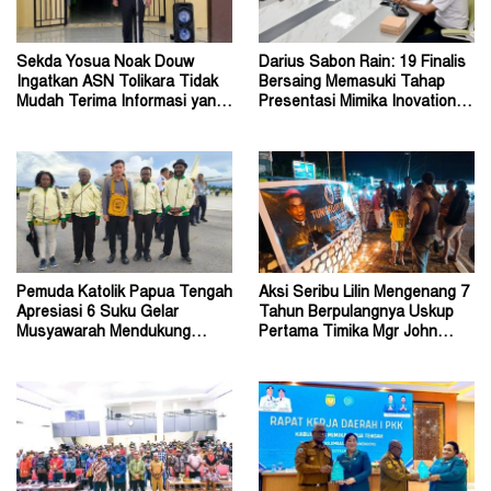
Sekda Yosua Noak Douw
Darius Sabon Rain: 19 Finalis
Ingatkan ASN Tolikara Tidak
Bersaing Memasuki Tahap
Mudah Terima Informasi yang
Presentasi Mimika Inovation
Belum Akurat
Week 2026
Pemuda Katolik Papua Tengah
Aksi Seribu Lilin Mengenang 7
Apresiasi 6 Suku Gelar
Tahun Berpulangnya Uskup
Musyawarah Mendukung
Pertama Timika Mgr John
Perda Jadi Acuan Dewan
Philip Saklil, Pr