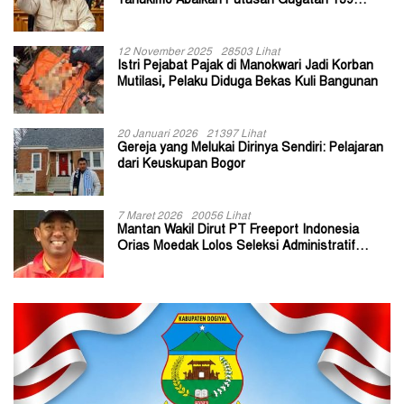
Yahukimo Abaikan Putusan Gugatan 139
Kepala Kampung
12 November 2025
28503 Lihat
Istri Pejabat Pajak di Manokwari Jadi Korban
Mutilasi, Pelaku Diduga Bekas Kuli Bangunan
20 Januari 2026
21397 Lihat
Gereja yang Melukai Dirinya Sendiri: Pelajaran
dari Keuskupan Bogor
7 Maret 2026
20056 Lihat
Mantan Wakil Dirut PT Freeport Indonesia
Orias Moedak Lolos Seleksi Administratif
Calon ADK OJK