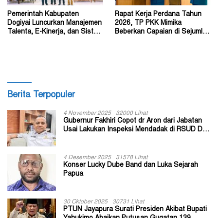
Pemerintah Kabupaten
Rapat Kerja Perdana Tahun
Dogiyai Luncurkan Manajemen
2026, TP PKK Mimika
Talenta, E-Kinerja, dan Sistem
Beberkan Capaian di Sejumlah
Dokumen Digital
Sektor Strategis
Berita Terpopuler
4 November 2025
32000 Lihat
Gubernur Fakhiri Copot dr Aron dari Jabatan
Usai Lakukan Inspeksi Mendadak di RSUD Dok
II Jayapura
4 Desember 2025
31578 Lihat
Konser Lucky Dube Band dan Luka Sejarah
Papua
30 Oktober 2025
30731 Lihat
PTUN Jayapura Surati Presiden Akibat Bupati