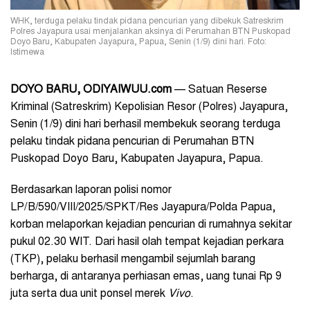
WHK, terduga pelaku tindak pidana pencurian yang dibekuk Satreskrim
Polres Jayapura usai menjalankan aksinya di Perumahan BTN Puskopad
Doyo Baru, Kabupaten Jayapura, Papua, Senin (1/9) dini hari. Foto:
Istimewa
DOYO BARU, ODIYAIWUU.com
— Satuan Reserse
Kriminal (Satreskrim) Kepolisian Resor (Polres) Jayapura,
Senin (1/9) dini hari berhasil membekuk seorang terduga
pelaku tindak pidana pencurian di Perumahan BTN
Puskopad Doyo Baru, Kabupaten Jayapura, Papua.
Berdasarkan laporan polisi nomor
LP/B/590/VIII/2025/SPKT/Res Jayapura/Polda Papua,
korban melaporkan kejadian pencurian di rumahnya sekitar
pukul 02.30 WIT. Dari hasil olah tempat kejadian perkara
(TKP), pelaku berhasil mengambil sejumlah barang
berharga, di antaranya perhiasan emas, uang tunai Rp 9
juta serta dua unit ponsel merek
Vivo
.