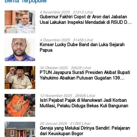
Berita Terpopuler
4 November 2025
31913 Lihat
Gubernur Fakhiri Copot dr Aron dari Jabatan
Usai Lakukan Inspeksi Mendadak di RSUD Dok
II Jayapura
4 Desember 2025
31458 Lihat
Konser Lucky Dube Band dan Luka Sejarah
Papua
30 Oktober 2025
30628 Lihat
PTUN Jayapura Surati Presiden Akibat Bupati
Yahukimo Abaikan Putusan Gugatan 139
Kepala Kampung
12 November 2025
28408 Lihat
Istri Pejabat Pajak di Manokwari Jadi Korban
Mutilasi, Pelaku Diduga Bekas Kuli Bangunan
20 Januari 2026
21385 Lihat
Gereja yang Melukai Dirinya Sendiri: Pelajaran
dari Keuskupan Bogor