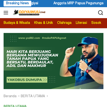
Langsung
 MRP Papua Pegunungan dan Forum Warga Papua Adukan Gubernur 
Breaking News
ke
konten
Budaya & Wisata
Khas & Unik
Olahraga
Literasi
Sosok
B
Beranda
BERITA UTAMA
BERITA UTAMA