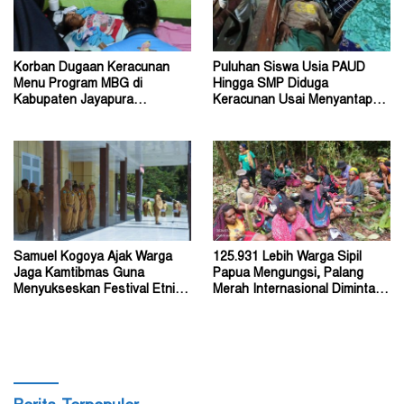
Korban Dugaan Keracunan
Puluhan Siswa Usia PAUD
Menu Program MBG di
Hingga SMP Diduga
Kabupaten Jayapura
Keracunan Usai Menyantap
Diperkirakan Ratusan Orang
Menu Program MBG
Samuel Kogoya Ajak Warga
125.931 Lebih Warga Sipil
Jaga Kamtibmas Guna
Papua Mengungsi, Palang
Menyukseskan Festival Etnik
Merah Internasional Diminta
Religi dan HUT RI
Segera Turun Tangan