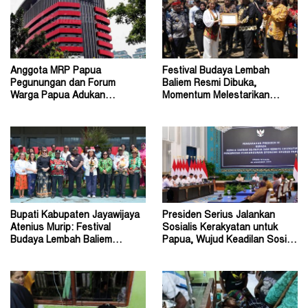
Anggota MRP Papua
Festival Budaya Lembah
Pegunungan dan Forum
Baliem Resmi Dibuka,
Warga Papua Adukan
Momentum Melestarikan
Gubernur John Tabo ke KPK
Budaya Warisan Leluhur
Bupati Kabupaten Jayawijaya
Presiden Serius Jalankan
Atenius Murip: Festival
Sosialis Kerakyatan untuk
Budaya Lembah Baliem
Papua, Wujud Keadilan Sosial
Dongkrak UMKM
bagi Masyarakat