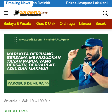
Langsung
Breaking News
Polres Jayapura Lakukan Penyelidikan Pasca Keracunan Akiba
ke
konten
Budaya & Wisata
Khas & Unik
Olahraga
Literasi
Sosok
B
Beranda
BERITA UTAMA
BERITA UTAMA