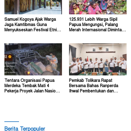
Samuel Kogoya Ajak Warga
125.931 Lebih Warga Sipil
Jaga Kamtibmas Guna
Papua Mengungsi, Palang
Menyukseskan Festival Etnik
Merah Internasional Diminta
Religi dan HUT RI
Segera Turun Tangan
Tentara Organisasi Papua
Pemkab Tolikara Rapat
Merdeka Tembak Mati 4
Bersama Bahas Ranperda
Pekerja Proyek Jalan Nasional
Ihwal Pembentukan dan
di Kabupaten Tolikara
Susunan Perangkat Daerah
Berita Terpopuler