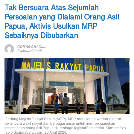
Tak Bersuara Atas Sejumlah
Persoalan yang Dialami Orang Asli
Papua, Aktivis Usulkan MRP
Sebaiknya Dibubarkan
ODIYAIWUU.com
7 Januari 2025
Gedung Majelis Rakyat Papua (MRP). MRP merupakan wadah kultural
berisi para wakil rakyat dari berbagai unsur untuk memperjuangkan
kepentingan orang asli Papua di lembaga legislatif setempat. Sumber foto:
tabloidpapuabaru.com, 20 April 2024.