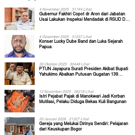
4 November 2025
31744 Lihat
Gubernur Fakhiri Copot dr Aron dari Jabatan
Usai Lakukan Inspeksi Mendadak di RSUD Dok
II Jayapura
4 Desember 2025
31237 Lihat
Konser Lucky Dube Band dan Luka Sejarah
Papua
30 Oktober 2025
30448 Lihat
PTUN Jayapura Surati Presiden Akibat Bupati
Yahukimo Abaikan Putusan Gugatan 139
Kepala Kampung
12 November 2025
28218 Lihat
Istri Pejabat Pajak di Manokwari Jadi Korban
Mutilasi, Pelaku Diduga Bekas Kuli Bangunan
20 Januari 2026
21327 Lihat
Gereja yang Melukai Dirinya Sendiri: Pelajaran
dari Keuskupan Bogor