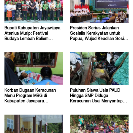
Bupati Kabupaten Jayawijaya
Presiden Serius Jalankan
Atenius Murip: Festival
Sosialis Kerakyatan untuk
Budaya Lembah Baliem
Papua, Wujud Keadilan Sosial
Dongkrak UMKM
bagi Masyarakat
Korban Dugaan Keracunan
Puluhan Siswa Usia PAUD
Menu Program MBG di
Hingga SMP Diduga
Kabupaten Jayapura
Keracunan Usai Menyantap
Diperkirakan Ratusan Orang
Menu Program MBG