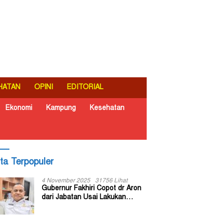
HATAN
OPINI
EDITORIAL
Ekonomi
Kampung
Kesehatan
ita Terpopuler
4 November 2025
31756 Lihat
Gubernur Fakhiri Copot dr Aron
dari Jabatan Usai Lakukan
Inspeksi Mendadak di RSUD Dok
II Jayapura