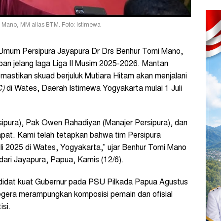
 Mano, MM alias BTM. Foto: Istimewa
Umum Persipura Jayapura Dr Drs Benhur Tomi Mano,
n jelang laga Liga II Musim 2025-2026. Mantan
emastikan skuad berjuluk Mutiara Hitam akan menjalani
C)
di Wates, Daerah Istimewa Yogyakarta mulai 1 Juli
ipura), Pak Owen Rahadiyan (Manajer Persipura), dan
rapat. Kami telah tetapkan bahwa tim Persipura
uli 2025 di Wates, Yogyakarta,” ujar Benhur Tomi Mano
 dari Jayapura, Papua, Kamis (12/6).
ndidat kuat Gubernur pada PSU Pilkada Papua Agustus
era merampungkan komposisi pemain dan ofisial
si.