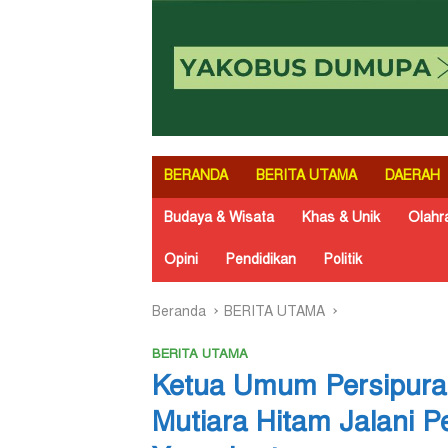
BERANDA
BERITA UTAMA
DAERAH
Budaya & Wisata
Khas & Unik
Olahr
Opini
Pendidikan
Politik
Beranda
BERITA UTAMA
BERITA UTAMA
Ketua Umum Persipura
Mutiara Hitam Jalani P