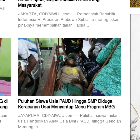
MKM
untuk Papua, Wujud Keadilan Sosial bagi
Masyarakat
val
JAKARTA, ODIYAIWUU.com — Pemerintah Republik
Indonesia H. Presiden Prabowo Subianto menegaskan,
pihaknya menempatkan tanah Papua…
G di
Puluhan Siswa Usia PAUD Hingga SMP Diduga
rang
Keracunan Usai Menyantap Menu Program MBG
gaan
JAYAPURA, ODIYAIWUU.com — Puluhan siswa mulai
i
usia Pendidikan Anak Usia Dini (PAUD) hingga Sekolah
Menengah…