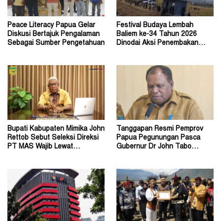
Peace Literacy Papua Gelar
Festival Budaya Lembah
Diskusi Bertajuk Pengalaman
Baliem ke-34 Tahun 2026
Sebagai Sumber Pengetahuan
Dinodai Aksi Penembakan
Oleh Orang Tak Dikenal
Bupati Kabupaten Mimika John
Tanggapan Resmi Pemprov
Rettob Sebut Seleksi Direksi
Papua Pegunungan Pasca
PT MAS Wajib Lewat
Gubernur Dr John Tabo
Mekanisme RUPS
Diadukan ke KPK RI