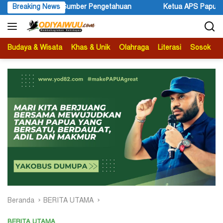
Langsung
n
Breaking News
Ketua APS Papua Pegunungan Sonni Lokobal: Kalau Mau 
ke
konten
Budaya & Wisata
Khas & Unik
Olahraga
Literasi
Sosok
B
Beranda
BERITA UTAMA
BERITA UTAMA