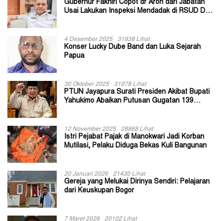
Gubernur Fakhiri Copot dr Aron dari Jabatan
Usai Lakukan Inspeksi Mendadak di RSUD Dok
II Jayapura
4 Desember 2025
31938 Lihat
Konser Lucky Dube Band dan Luka Sejarah
Papua
30 Oktober 2025
31078 Lihat
PTUN Jayapura Surati Presiden Akibat Bupati
Yahukimo Abaikan Putusan Gugatan 139
Kepala Kampung
12 November 2025
28868 Lihat
Istri Pejabat Pajak di Manokwari Jadi Korban
Mutilasi, Pelaku Diduga Bekas Kuli Bangunan
20 Januari 2026
21430 Lihat
Gereja yang Melukai Dirinya Sendiri: Pelajaran
dari Keuskupan Bogor
7 Maret 2026
20102 Lihat