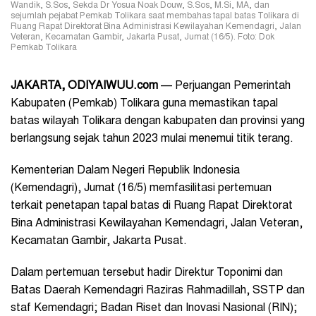
Wandik, S.Sos, Sekda Dr Yosua Noak Douw, S.Sos, M.Si, MA, dan
sejumlah pejabat Pemkab Tolikara saat membahas tapal batas Tolikara di
Ruang Rapat Direktorat Bina Administrasi Kewilayahan Kemendagri, Jalan
Veteran, Kecamatan Gambir, Jakarta Pusat, Jumat (16/5). Foto: Dok
Pemkab Tolikara
JAKARTA, ODIYAIWUU.com
— Perjuangan Pemerintah
Kabupaten (Pemkab) Tolikara guna memastikan tapal
batas wilayah Tolikara dengan kabupaten dan provinsi yang
berlangsung sejak tahun 2023 mulai menemui titik terang.
Kementerian Dalam Negeri Republik Indonesia
(Kemendagri), Jumat (16/5) memfasilitasi pertemuan
terkait penetapan tapal batas di Ruang Rapat Direktorat
Bina Administrasi Kewilayahan Kemendagri, Jalan Veteran,
Kecamatan Gambir, Jakarta Pusat.
Dalam pertemuan tersebut hadir Direktur Toponimi dan
Batas Daerah Kemendagri Raziras Rahmadillah, SSTP dan
staf Kemendagri; Badan Riset dan Inovasi Nasional (RIN);