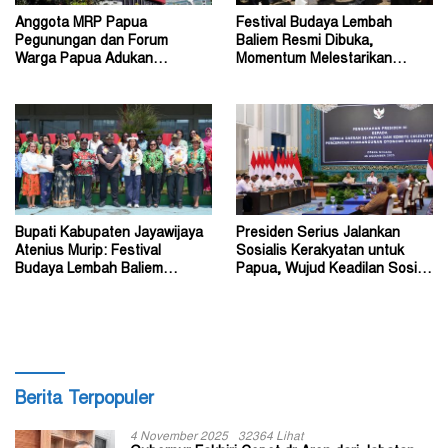
Anggota MRP Papua
Festival Budaya Lembah
Pegunungan dan Forum
Baliem Resmi Dibuka,
Warga Papua Adukan
Momentum Melestarikan
Gubernur John Tabo ke KPK
Budaya Warisan Leluhur
Bupati Kabupaten Jayawijaya
Presiden Serius Jalankan
Atenius Murip: Festival
Sosialis Kerakyatan untuk
Budaya Lembah Baliem
Papua, Wujud Keadilan Sosial
Dongkrak UMKM
bagi Masyarakat
Berita Terpopuler
4 November 2025
32364 Lihat