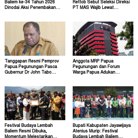
Baliem ke-34 Tahun 2026
Rettob Sebut Seleksi Direksi
Dinodai Aksi Penembakan
PT MAS Wajib Lewat
Oleh Orang Tak Dikenal
Mekanisme RUPS
Tanggapan Resmi Pemprov
Anggota MRP Papua
Papua Pegunungan Pasca
Pegunungan dan Forum
Gubernur Dr John Tabo
Warga Papua Adukan
Diadukan ke KPK RI
Gubernur John Tabo ke KPK
Festival Budaya Lembah
Bupati Kabupaten Jayawijaya
Baliem Resmi Dibuka,
Atenius Murip: Festival
Momentum Melestarikan
Budaya Lembah Baliem