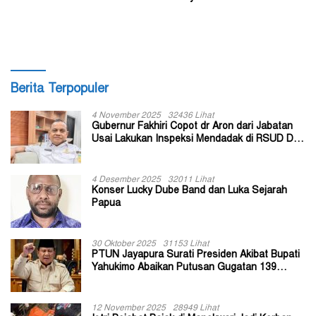
Budaya Warisan Leluhur
Dongkrak UMKM
Berita Terpopuler
4 November 2025
32436 Lihat
Gubernur Fakhiri Copot dr Aron dari Jabatan
Usai Lakukan Inspeksi Mendadak di RSUD Dok
II Jayapura
4 Desember 2025
32011 Lihat
Konser Lucky Dube Band dan Luka Sejarah
Papua
30 Oktober 2025
31153 Lihat
PTUN Jayapura Surati Presiden Akibat Bupati
Yahukimo Abaikan Putusan Gugatan 139
Kepala Kampung
12 November 2025
28949 Lihat