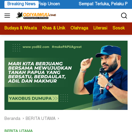
Langsung
at Terluka, Pelaku Penembakan Warga Negara Asing Dilarikan Kelom
Breaking News
ke
konten
Budaya & Wisata
Khas & Unik
Olahraga
Literasi
Sosok
B
Beranda
BERITA UTAMA
BERITA UTAMA