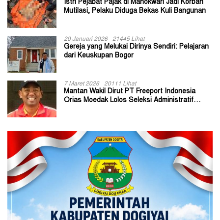
Istri Pejabat Pajak di Manokwari Jadi Korban
Mutilasi, Pelaku Diduga Bekas Kuli Bangunan
20 Januari 2026
21445 Lihat
Gereja yang Melukai Dirinya Sendiri: Pelajaran
dari Keuskupan Bogor
7 Maret 2026
20111 Lihat
Mantan Wakil Dirut PT Freeport Indonesia
Orias Moedak Lolos Seleksi Administratif
Calon ADK OJK