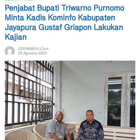
Penjabat Bupati Triwarno Purnomo
Minta Kadis Kominfo Kabupaten
Jayapura Gustaf Griapon Lakukan
Kajian
ODIYAIWUU.com
25 Agustus 2023