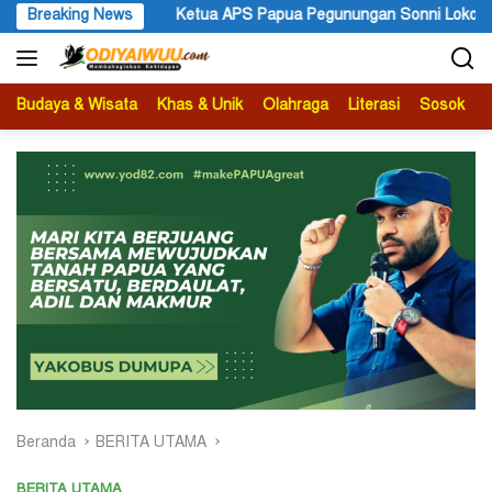
Langsung
 Papua Pegunungan Sonni Lokobal: Kalau Mau KPK Audit Dana Otsu
Breaking News
ke
konten
Budaya & Wisata
Khas & Unik
Olahraga
Literasi
Sosok
B
Beranda
BERITA UTAMA
BERITA UTAMA