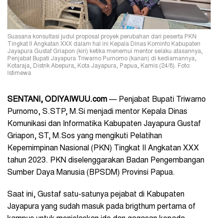
Suasana konsultasi judul proposal proyek perubahan dari peserta PKN
Tingkat II Angkatan XXX dalam hal ini Kepala Dinas Kominfo Kabupaten
Jayapura Gustaf Griapon (kiri) ketika menemui mentor selaku atasannya,
Penjabat Bupati Jayapura Triwarno Purnomo (kanan) di kediamannya,
Kotaraja, Distrik Abepura, Kota Jayapura, Papua, Kamis (24/8). Foto:
Istimewa
SENTANI, ODIYAIWUU.com
— Penjabat Bupati Triwarno
Purnomo, S.STP, M.Si menjadi mentor Kepala Dinas
Komunikasi dan Informatika Kabupaten Jayapura Gustaf
Griapon, ST, M.Sos yang mengikuti Pelatihan
Kepemimpinan Nasional (PKN) Tingkat II Angkatan XXX
tahun 2023. PKN diselenggarakan Badan Pengembangan
Sumber Daya Manusia (BPSDM) Provinsi Papua.
Saat ini, Gustaf satu-satunya pejabat di Kabupaten
Jayapura yang sudah masuk pada brigthum pertama of