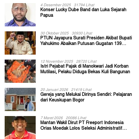
4 Desember 2025
31794 Lihat
Konser Lucky Dube Band dan Luka Sejarah
Papua
30 Oktober 2025
30930 Lihat
PTUN Jayapura Surati Presiden Akibat Bupati
Yahukimo Abaikan Putusan Gugatan 139
Kepala Kampung
12 November 2025
28720 Lihat
Istri Pejabat Pajak di Manokwari Jadi Korban
Mutilasi, Pelaku Diduga Bekas Kuli Bangunan
20 Januari 2026
21419 Lihat
Gereja yang Melukai Dirinya Sendiri: Pelajaran
dari Keuskupan Bogor
7 Maret 2026
20086 Lihat
Mantan Wakil Dirut PT Freeport Indonesia
Orias Moedak Lolos Seleksi Administratif
Calon ADK OJK