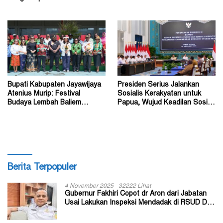
Gubernur John Tabo ke KPK
Budaya Warisan Leluhur
Bupati Kabupaten Jayawijaya
Presiden Serius Jalankan
Atenius Murip: Festival
Sosialis Kerakyatan untuk
Budaya Lembah Baliem
Papua, Wujud Keadilan Sosial
Dongkrak UMKM
bagi Masyarakat
Berita Terpopuler
4 November 2025
32222 Lihat
Gubernur Fakhiri Copot dr Aron dari Jabatan
Usai Lakukan Inspeksi Mendadak di RSUD Dok
II Jayapura