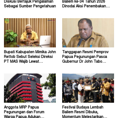
Diskusi Bertajuk Pengalaman
Baliem ke-34 Tahun 2026
Sebagai Sumber Pengetahuan
Dinodai Aksi Penembakan
Oleh Orang Tak Dikenal
Bupati Kabupaten Mimika John
Tanggapan Resmi Pemprov
Rettob Sebut Seleksi Direksi
Papua Pegunungan Pasca
PT MAS Wajib Lewat
Gubernur Dr John Tabo
Mekanisme RUPS
Diadukan ke KPK RI
Anggota MRP Papua
Festival Budaya Lembah
Pegunungan dan Forum
Baliem Resmi Dibuka,
Warga Papua Adukan
Momentum Melestarikan