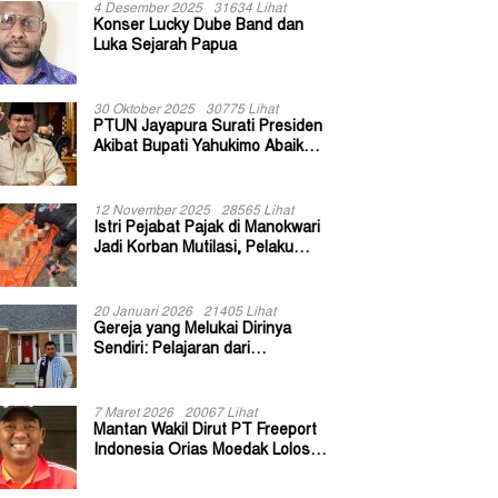
4 Desember 2025
31634 Lihat
Konser Lucky Dube Band dan
Luka Sejarah Papua
30 Oktober 2025
30775 Lihat
PTUN Jayapura Surati Presiden
Akibat Bupati Yahukimo Abaikan
Putusan Gugatan 139 Kepala
Kampung
12 November 2025
28565 Lihat
Istri Pejabat Pajak di Manokwari
Jadi Korban Mutilasi, Pelaku
Diduga Bekas Kuli Bangunan
20 Januari 2026
21405 Lihat
Gereja yang Melukai Dirinya
Sendiri: Pelajaran dari
Keuskupan Bogor
7 Maret 2026
20067 Lihat
Mantan Wakil Dirut PT Freeport
Indonesia Orias Moedak Lolos
Seleksi Administratif Calon ADK
OJK