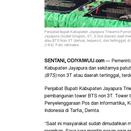
Penjabat Bupati Kabupaten Jayapura Triwarno Purn
Jayapura Gustaf Griapon, ST, S.Sos (kanan) saat mere
atau BTS Non-3T (terluar, terpencil, dan tertinggal)
(18/4). Foto: Istimewa
SENTANI, ODIYAIWUU.com
— Pemerinta
Kabupaten Jayapura dan sekitarnya patu
(BTS)
non 3T atau daerah tertinggal, terde
Penjabat Bupati Kabupaten Jayapura Tri
pembangunan tower BTS non 3T. Tower ter
Penyelenggaraan Pos dan Informartika, K
Indonesia di Tarfia, Demta.
“Saat ini masyarakat sudah dimudahkan m