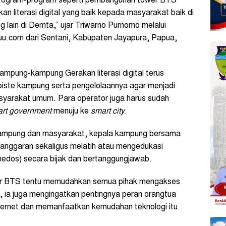
 program-program seperti pembangunan tower BTS
literasi digital yang baik kepada masyarakat baik di
ain di Demta,” ujar Triwarno Purnomo melalui
wuu.com dari Sentani, Kabupaten Jayapura, Papua,
mpung-kampung Gerakan literasi digital terus
iste kampung serta pengelolaannya agar menjadi
syarakat umum. Para operator juga harus sudah
rt government
menuju ke
smart city
.
rat kampung dan masyarakat, kepala kampung bersama
anggaran sekaligus melatih atau mengedukasi
edos) secara bijak dan bertanggungjawab.
wer BTS tentu memudahkan semua pihak mengakses
n, ia juga mengingatkan pentingnya peran orangtua
ternet dan memanfaatkan kemudahan teknologi itu