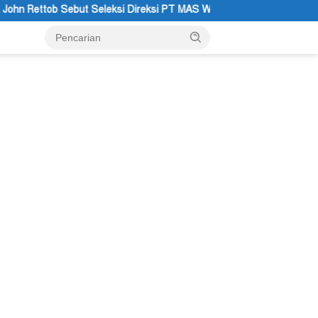
Direksi PT MAS Wajib Lewat Mekanisme RUPS
Tanggapan Res