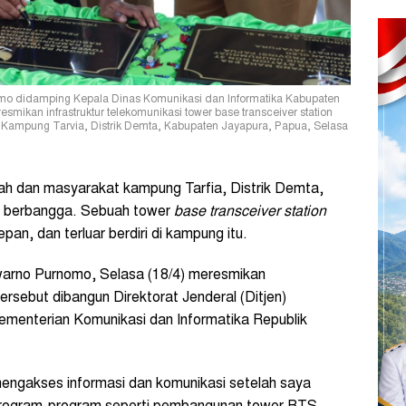
omo didamping Kepala Dinas Komunikasi dan Informatika Kabupaten
smikan infrastruktur telekomunikasi tower base transceiver station
 di Kampung Tarvia, Distrik Demta, Kabupaten Jayapura, Papua, Selasa
h dan masyarakat kampung Tarfia, Distrik Demta,
t berbangga. Sebuah tower
base transceiver station
pan, dan terluar berdiri di kampung itu.
warno Purnomo, Selasa (18/4) meresmikan
sebut dibangun Direktorat Jenderal (Ditjen)
ementerian Komunikasi dan Informatika Republik
engakses informasi dan komunikasi setelah saya