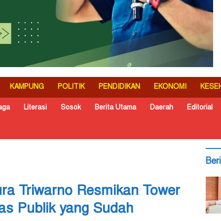
KAMPUNG
POLITIK
PENDIDIKAN
EKONOMI
KESE
aga
Literasi
Sosok
Berita Utama
Daerah
Editorial
Ber
ura Triwarno Resmikan Tower
tas Publik yang Sudah