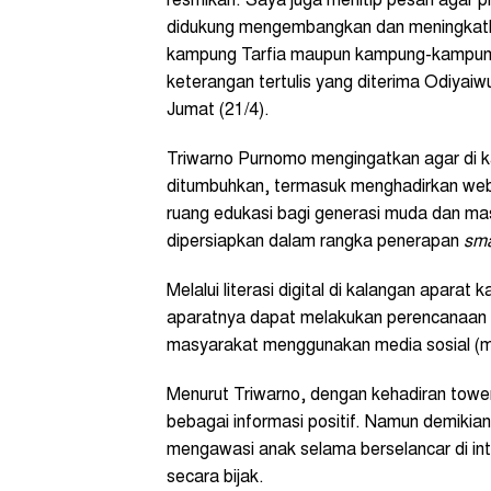
resmikan. Saya juga menitip pesan agar
didukung mengembangkan dan meningkatkan 
kampung Tarfia maupun kampung-kampung l
keterangan tertulis yang diterima Odiyai
Jumat (21/4).
Triwarno Purnomo mengingatkan agar di ka
ditumbuhkan, termasuk menghadirkan web
ruang edukasi bagi generasi muda dan ma
dipersiapkan dalam rangka penerapan
sma
Melalui literasi digital di kalangan apa
aparatnya dapat melakukan perencanaan 
masyarakat menggunakan media sosial (m
Menurut Triwarno, dengan kehadiran to
bebagai informasi positif. Namun demikia
mengawasi anak selama berselancar di in
secara bijak.