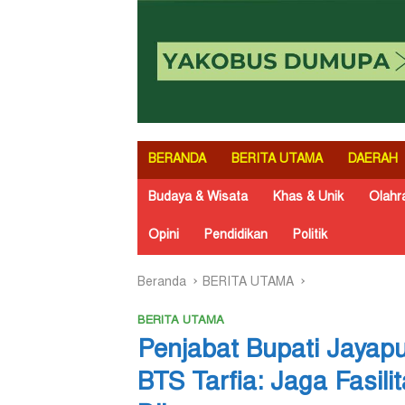
BERANDA
BERITA UTAMA
DAERAH
Budaya & Wisata
Khas & Unik
Olahr
Opini
Pendidikan
Politik
Beranda
BERITA UTAMA
BERITA UTAMA
Penjabat Bupati Jayap
BTS Tarfia: Jaga Fasili