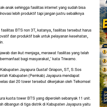
k-anak sehingga fasilitas internet yang sudah bisa
ovasi lebih produktif tapi jangan justru sebaliknya
silitas BTS non 3T, katanya, fasilitas tersebut harus
ovatif dan produktif baik untuk pelayanan kesehatan,
in.
awab dan ikut menjaga, merawat fasilitas yang telah
 bermanfaat bagi masyarakat,” kata Triwarno.
 Kabupaten Jayapura Gustaf Griapon, ST, S.Sos
intah Kabupaten (Pemkab) Jayapura mendapat
las dari 20 tower tersebut dikerjakan oleh Telkomsel
ra kuota tower BTS yang diperoleh sebanyak 11 unit.
ah dibangun di tiga distrik di Kabupaten Jayapura yaitu