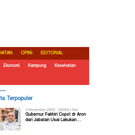
HATAN
OPINI
EDITORIAL
Ekonomi
Kampung
Kesehatan
ita Terpopuler
4 November 2025
32058 Lihat
Gubernur Fakhiri Copot dr Aron
dari Jabatan Usai Lakukan
Inspeksi Mendadak di RSUD Dok
II Jayapura