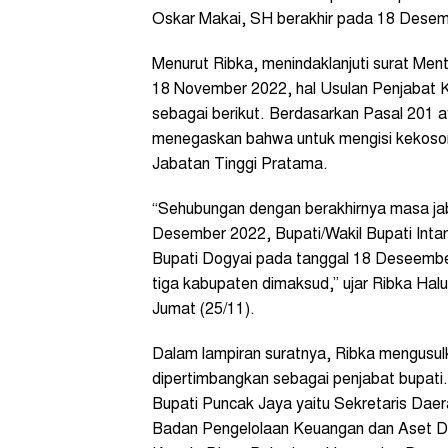
Oskar Makai, SH berakhir pada 18 Desem
Menurut Ribka, menindaklanjuti surat Men
18 November 2022, hal Usulan Penjabat 
sebagai berikut. Berdasarkan Pasal 201
menegaskan bahwa untuk mengisi kekosong
Jabatan Tinggi Pratama.
“Sehubungan dengan berakhirnya masa jab
Desember 2022, Bupati/Wakil Bupati Inta
Bupati Dogyai pada tanggal 18 Deseember
tiga kabupaten dimaksud,” ujar Ribka Halu
Jumat (25/11).
Dalam lampiran suratnya, Ribka mengusu
dipertimbangkan sebagai penjabat bupat
Bupati Puncak Jaya yaitu Sekretaris Dae
Badan Pengelolaan Keuangan dan Aset D