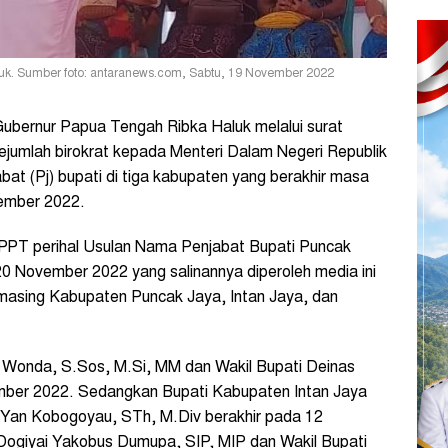
uk. Sumber foto: antaranews.com, Sabtu, 19 November 2022
bernur Papua Tengah Ribka Haluk melalui surat
ejumlah birokrat kepada Menteri Dalam Negeri Republik
bat (Pj) bupati di tiga kabupaten yang berakhir masa
sember 2022.
/PPT perihal Usulan Nama Penjabat Bupati Puncak
 20 November 2022 yang salinannya diperoleh media ini
masing Kabupaten Puncak Jaya, Intan Jaya, dan
 Wonda, S.Sos, M.Si, MM dan Wakil Bupati Deinas
ember 2022. Sedangkan Bupati Kabupaten Intan Jaya
i Yan Kobogoyau, STh, M.Div berakhir pada 12
ogiyai Yakobus Dumupa, SIP, MIP dan Wakil Bupati