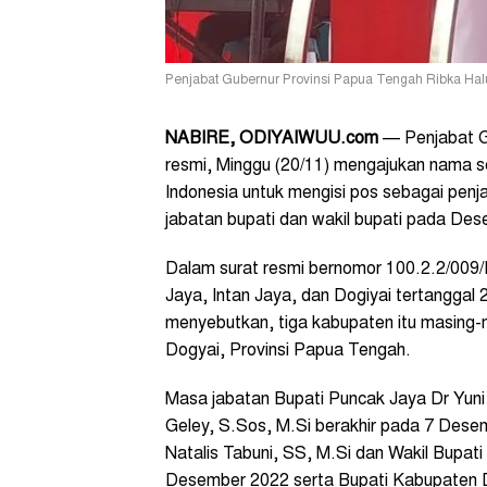
Penjabat Gubernur Provinsi Papua Tengah Ribka Hal
NABIRE
, ODIYAIWUU.com
— Penjabat Gu
resmi, Minggu (20/11) mengajukan nama s
Indonesia untuk mengisi pos sebagai penja
jabatan bupati dan wakil bupati pada De
Dalam surat resmi bernomor 100.2.2/009
Jaya, Intan Jaya, dan Dogiyai tertanggal
menyebutkan, tiga kabupaten itu masing-
Dogyai, Provinsi Papua Tengah.
Masa jabatan Bupati Puncak Jaya Dr Yuni
Geley, S.Sos, M.Si berakhir pada 7 Des
Natalis Tabuni, SS, M.Si dan Wakil Bupat
Desember 2022 serta Bupati Kabupaten D