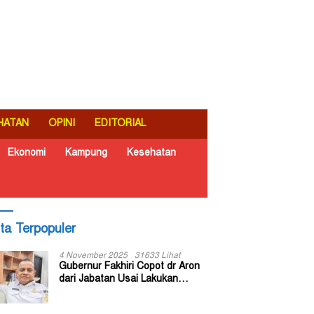
HATAN
OPINI
EDITORIAL
Ekonomi
Kampung
Kesehatan
ita Terpopuler
4 November 2025
31633 Lihat
Gubernur Fakhiri Copot dr Aron
dari Jabatan Usai Lakukan
Inspeksi Mendadak di RSUD Dok
II Jayapura