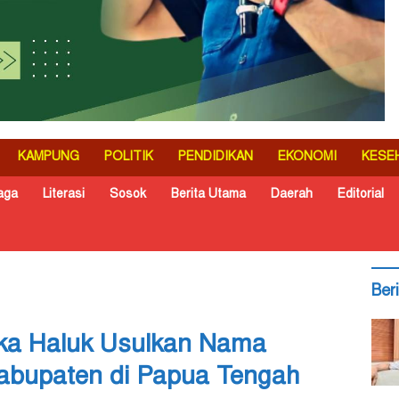
KAMPUNG
POLITIK
PENDIDIKAN
EKONOMI
KESE
aga
Literasi
Sosok
Berita Utama
Daerah
Editorial
Ber
bka Haluk Usulkan Nama
Kabupaten di Papua Tengah