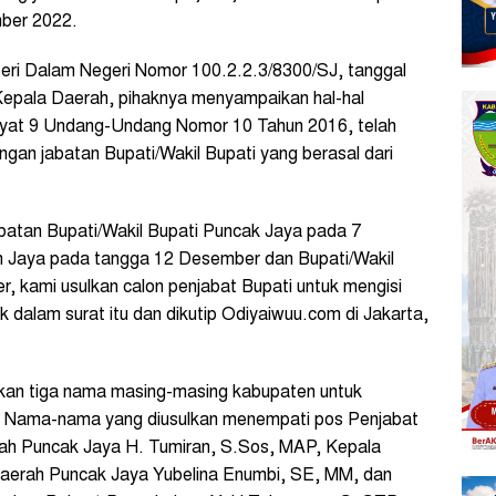
ber 2022.
teri Dalam Negeri Nomor 100.2.2.3/8300/SJ, tanggal
Kepala Daerah, pihaknya menyampaikan hal-hal
 ayat 9 Undang-Undang Nomor 10 Tahun 2016, telah
an jabatan Bupati/Wakil Bupati yang berasal dari
atan Bupati/Wakil Bupati Puncak Jaya pada 7
n Jaya pada tangga 12 Desember dan Bupati/Wakil
, kami usulkan calon penjabat Bupati untuk mengisi
k dalam surat itu dan dikutip Odiyaiwuu.com di Jakarta,
lkan tiga nama masing-masing kabupaten untuk
i. Nama-nama yang diusulkan menempati pos Penjabat
rah Puncak Jaya H. Tumiran, S.Sos, MAP, Kepala
aerah Puncak Jaya Yubelina Enumbi, SE, MM, dan