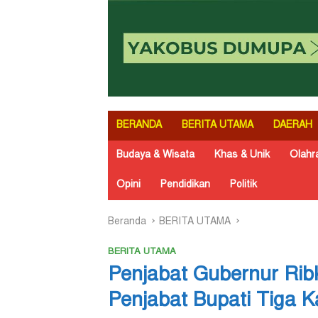
BERANDA
BERITA UTAMA
DAERAH
Budaya & Wisata
Khas & Unik
Olahr
Opini
Pendidikan
Politik
Beranda
BERITA UTAMA
BERITA UTAMA
Penjabat Gubernur Ri
Penjabat Bupati Tiga 