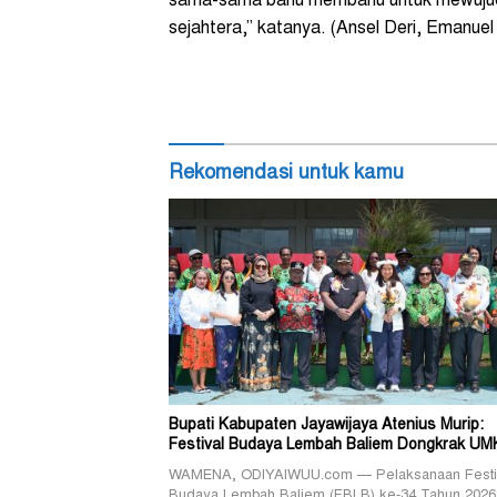
sama-sama bahu membahu untuk mewujudk
sejahtera,” katanya. (Ansel Deri, Emanue
Rekomendasi untuk kamu
Bupati Kabupaten Jayawijaya Atenius Murip:
Festival Budaya Lembah Baliem Dongkrak U
WAMENA, ODIYAIWUU.com — Pelaksanaan Festi
Budaya Lembah Baliem (FBLB) ke-34 Tahun 2026