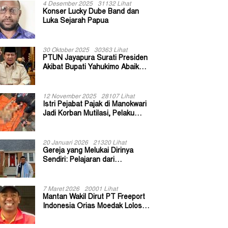
4 Desember 2025
31132 Lihat
Konser Lucky Dube Band dan
Luka Sejarah Papua
30 Oktober 2025
30363 Lihat
PTUN Jayapura Surati Presiden
Akibat Bupati Yahukimo Abaikan
Putusan Gugatan 139 Kepala
Kampung
12 November 2025
28107 Lihat
Istri Pejabat Pajak di Manokwari
Jadi Korban Mutilasi, Pelaku
Diduga Bekas Kuli Bangunan
20 Januari 2026
21320 Lihat
Gereja yang Melukai Dirinya
Sendiri: Pelajaran dari
Keuskupan Bogor
7 Maret 2026
20001 Lihat
Mantan Wakil Dirut PT Freeport
Indonesia Orias Moedak Lolos
Seleksi Administratif Calon ADK
OJK