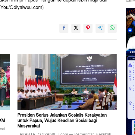
an mimpi Papua Tengah ke depan lebih maju dan
l You/Odiyaiwuu.com)
Presiden Serius Jalankan Sosialis Kerakyatan
MKM
untuk Papua, Wujud Keadilan Sosial bagi
Masyarakat
val
JAKARTA, ODIYAIWUU.com — Pemerintah Republik