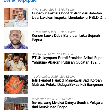
Berita Terpopuler
4 November 2025
31607 Lihat
Gubernur Fakhiri Copot dr Aron dari Jabatan
Usai Lakukan Inspeksi Mendadak di RSUD Dok
II Jayapura
4 Desember 2025
31099 Lihat
Konser Lucky Dube Band dan Luka Sejarah
Papua
30 Oktober 2025
30336 Lihat
PTUN Jayapura Surati Presiden Akibat Bupati
Yahukimo Abaikan Putusan Gugatan 139
Kepala Kampung
12 November 2025
28082 Lihat
Istri Pejabat Pajak di Manokwari Jadi Korban
Mutilasi, Pelaku Diduga Bekas Kuli Bangunan
20 Januari 2026
21316 Lihat
Gereja yang Melukai Dirinya Sendiri: Pelajaran
dari Keuskupan Bogor