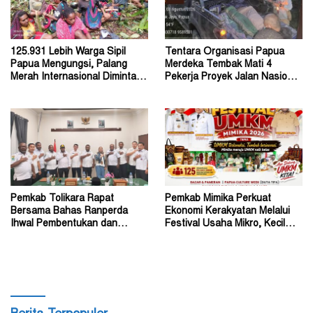
125.931 Lebih Warga Sipil
Tentara Organisasi Papua
Papua Mengungsi, Palang
Merdeka Tembak Mati 4
Merah Internasional Diminta
Pekerja Proyek Jalan Nasional
Segera Turun Tangan
di Kabupaten Tolikara
Pemkab Tolikara Rapat
Pemkab Mimika Perkuat
Bersama Bahas Ranperda
Ekonomi Kerakyatan Melalui
Ihwal Pembentukan dan
Festival Usaha Mikro, Kecil
Susunan Perangkat Daerah
dan Menengah 2026