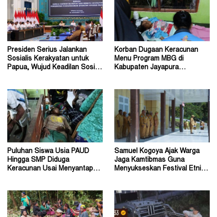
Presiden Serius Jalankan
Korban Dugaan Keracunan
Sosialis Kerakyatan untuk
Menu Program MBG di
Papua, Wujud Keadilan Sosial
Kabupaten Jayapura
bagi Masyarakat
Diperkirakan Ratusan Orang
Puluhan Siswa Usia PAUD
Samuel Kogoya Ajak Warga
Hingga SMP Diduga
Jaga Kamtibmas Guna
Keracunan Usai Menyantap
Menyukseskan Festival Etnik
Menu Program MBG
Religi dan HUT RI