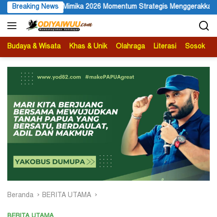
Langsung
Momentum Strategis Menggerakkan Ekonomi Warga
Breaking News
Membuka 
ke
konten
Budaya & Wisata
Khas & Unik
Olahraga
Literasi
Sosok
B
Beranda
BERITA UTAMA
BERITA UTAMA