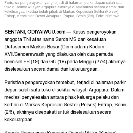
Peristiwa pengeroyokan yang terjadi di halaman parkir depan salah satu
toko di sekitar wilayah Argapura akhirnya diselesaikan secara damai dan
kekeluargaan kedua belah pihak di Markas Kepolisian Sektor (Polsek)
Entrop, Kepolisian Resor Jayapura, Papua, Senin (2/6). Foto: Istimewa
SENTANI, ODIYAIWUU.com
— Kasus pengeroyokan
anggota TNI atas nama Serda MS dari kesatuan
Detasemen Markas Besar (Denmadam) Kodam
XVII/Cenderawasih yang dilakukan oleh dua pemuda
berinisial FB (19) dan GU (18) pada Minggu (27/4) akhirnya
diselesaikan secara damai dan kekeluargaan.
Peristiwa pengeroyokan tersebut, terjadi di halaman parkir
depan salah satu toko di sekitar wilayah Argapura.
Dalam
mediasi penyelesaian antara pihak keluarga pelaku dan
korban di Markas Kepolisian Sektor (Polsek) Entrop, Senin
(2/6), akhirnya disepakati untuk diselesaikan secara
kekeluargaan.