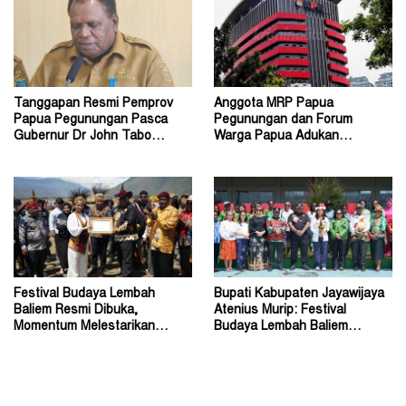
Tanggapan Resmi Pemprov
Anggota MRP Papua
Papua Pegunungan Pasca
Pegunungan dan Forum
Gubernur Dr John Tabo
Warga Papua Adukan
Diadukan ke KPK RI
Gubernur John Tabo ke KPK
Festival Budaya Lembah
Bupati Kabupaten Jayawijaya
Baliem Resmi Dibuka,
Atenius Murip: Festival
Momentum Melestarikan
Budaya Lembah Baliem
Budaya Warisan Leluhur
Dongkrak UMKM