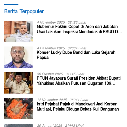
Berita Terpopuler
4 November 2025
32428 Lihat
Gubernur Fakhiri Copot dr Aron dari Jabatan
Usai Lakukan Inspeksi Mendadak di RSUD Dok
II Jayapura
4 Desember 2025
32004 Lihat
Konser Lucky Dube Band dan Luka Sejarah
Papua
30 Oktober 2025
31145 Lihat
PTUN Jayapura Surati Presiden Akibat Bupati
Yahukimo Abaikan Putusan Gugatan 139
Kepala Kampung
12 November 2025
28941 Lihat
Istri Pejabat Pajak di Manokwari Jadi Korban
Mutilasi, Pelaku Diduga Bekas Kuli Bangunan
20 Januari 2026
21443 Lihat