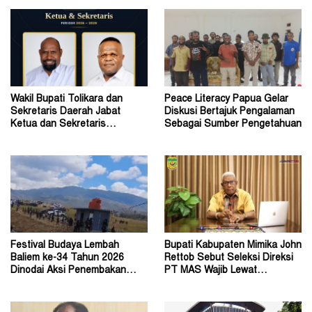
Wakil Bupati Tolikara dan
Peace Literacy Papua Gelar
Sekretaris Daerah Jabat
Diskusi Bertajuk Pengalaman
Ketua dan Sekretaris
Sebagai Sumber Pengetahuan
Keluarga Alumni Fisip Uncen
Festival Budaya Lembah
Bupati Kabupaten Mimika John
Baliem ke-34 Tahun 2026
Rettob Sebut Seleksi Direksi
Dinodai Aksi Penembakan
PT MAS Wajib Lewat
Oleh Orang Tak Dikenal
Mekanisme RUPS