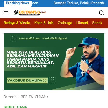
Langsung
Sempat Terluka, Pelaku Penembakan Warga Negara Asing Dilarik
Breaking News
ke
konten
Budaya & Wisata
Khas & Unik
Olahraga
Literasi
Sosok
B
Beranda
BERITA UTAMA
BERITA UTAMA