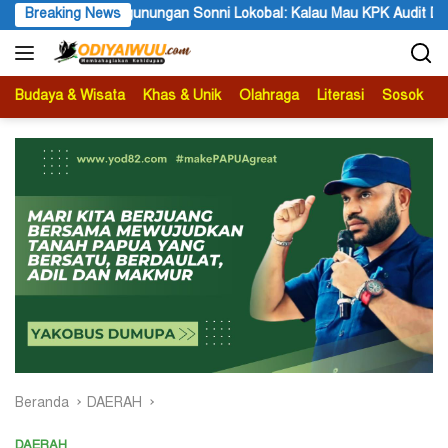
Langsung
lau Mau KPK Audit Dana Otsus Seluruh Tanah Papua
Breaking News
STT G
ke
konten
Budaya & Wisata
Khas & Unik
Olahraga
Literasi
Sosok
B
Beranda
DAERAH
DAERAH