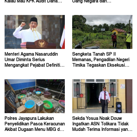
Kalau Mau KPK Audit Dana
Uang Negara dari
Otsus Seluruh Tanah Papua
Penanganan Perkara Korupsi
Menteri Agama Nasaruddin
Sengketa Tanah SP II
Umar Diminta Serius
Memanas, Pengadilan Negeri
Mengangkat Pejabat Definitif
Timika Tegaskan Eksekusi
Dirjen Bimas Katolik
Bukan Pemeriksaan Ulang
Polres Jayapura Lakukan
Sekda Yosua Noak Douw
Penyelidikan Pasca Keracunan
Ingatkan ASN Tolikara Tidak
Akibat Dugaan Menu MBG di
Mudah Terima Informasi yang
Depapre
Belum Akurat