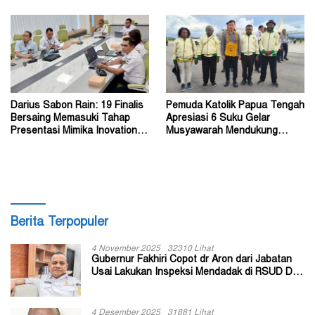
Darius Sabon Rain: 19 Finalis
Pemuda Katolik Papua Tengah
Bersaing Memasuki Tahap
Apresiasi 6 Suku Gelar
Presentasi Mimika Inovation
Musyawarah Mendukung
Week 2026
Perda Jadi Acuan Dewan
Berita Terpopuler
4 November 2025
32310 Lihat
Gubernur Fakhiri Copot dr Aron dari Jabatan
Usai Lakukan Inspeksi Mendadak di RSUD Dok
II Jayapura
4 Desember 2025
31881 Lihat