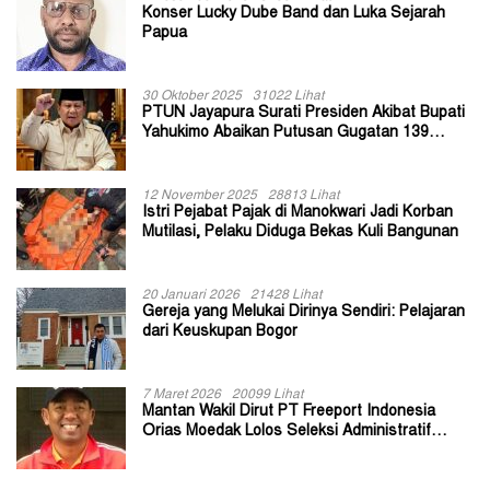
Konser Lucky Dube Band dan Luka Sejarah
Papua
30 Oktober 2025
31022 Lihat
PTUN Jayapura Surati Presiden Akibat Bupati
Yahukimo Abaikan Putusan Gugatan 139
Kepala Kampung
12 November 2025
28813 Lihat
Istri Pejabat Pajak di Manokwari Jadi Korban
Mutilasi, Pelaku Diduga Bekas Kuli Bangunan
20 Januari 2026
21428 Lihat
Gereja yang Melukai Dirinya Sendiri: Pelajaran
dari Keuskupan Bogor
7 Maret 2026
20099 Lihat
Mantan Wakil Dirut PT Freeport Indonesia
Orias Moedak Lolos Seleksi Administratif
Calon ADK OJK