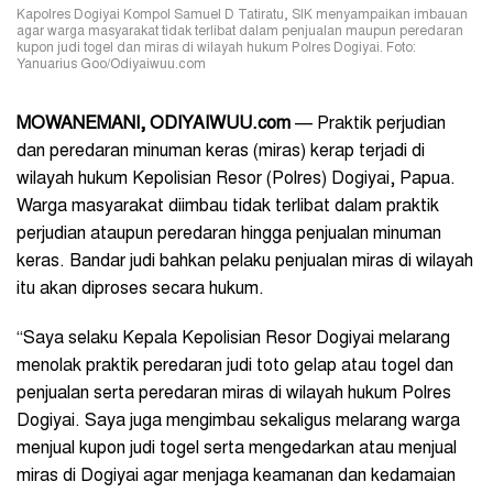
Kapolres Dogiyai Kompol Samuel D Tatiratu, SIK menyampaikan imbauan
agar warga masyarakat tidak terlibat dalam penjualan maupun peredaran
kupon judi togel dan miras di wilayah hukum Polres Dogiyai. Foto:
Yanuarius Goo/Odiyaiwuu.com
MOWANEMANI
, ODIYAIWUU.com
— Praktik perjudian
dan peredaran minuman keras (miras) kerap terjadi di
wilayah hukum Kepolisian Resor (Polres) Dogiyai, Papua.
Warga masyarakat diimbau tidak terlibat dalam praktik
perjudian ataupun peredaran hingga penjualan minuman
keras. Bandar judi bahkan pelaku penjualan miras di wilayah
itu akan diproses secara hukum.
“Saya selaku Kepala Kepolisian Resor Dogiyai melarang
menolak praktik peredaran judi toto gelap atau togel dan
penjualan serta peredaran miras di wilayah hukum Polres
Dogiyai. Saya juga mengimbau sekaligus melarang warga
menjual kupon judi togel serta mengedarkan atau menjual
miras di Dogiyai agar menjaga keamanan dan kedamaian