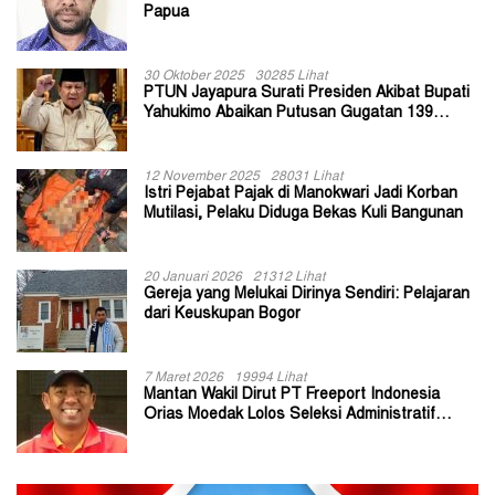
Papua
30 Oktober 2025
30285 Lihat
PTUN Jayapura Surati Presiden Akibat Bupati
Yahukimo Abaikan Putusan Gugatan 139
Kepala Kampung
12 November 2025
28031 Lihat
Istri Pejabat Pajak di Manokwari Jadi Korban
Mutilasi, Pelaku Diduga Bekas Kuli Bangunan
20 Januari 2026
21312 Lihat
Gereja yang Melukai Dirinya Sendiri: Pelajaran
dari Keuskupan Bogor
7 Maret 2026
19994 Lihat
Mantan Wakil Dirut PT Freeport Indonesia
Orias Moedak Lolos Seleksi Administratif
Calon ADK OJK