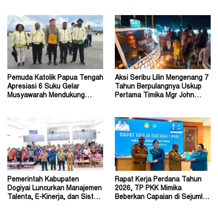
Belum Akurat
Week 2026
Pemuda Katolik Papua Tengah
Aksi Seribu Lilin Mengenang 7
Apresiasi 6 Suku Gelar
Tahun Berpulangnya Uskup
Musyawarah Mendukung
Pertama Timika Mgr John
Perda Jadi Acuan Dewan
Philip Saklil, Pr
Pemerintah Kabupaten
Rapat Kerja Perdana Tahun
Dogiyai Luncurkan Manajemen
2026, TP PKK Mimika
Talenta, E-Kinerja, dan Sistem
Beberkan Capaian di Sejumlah
Dokumen Digital
Sektor Strategis