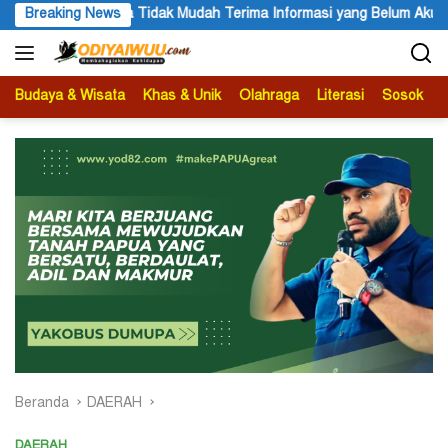
Langsung
a Informasi yang Belum Akurat
Breaking News
Darius Sabon Rain: 19 Fina
ke
konten
Budaya & Wisata
Khas & Unik
Olahraga
Literasi
Sosok
B
Beranda
DAERAH
DAERAH