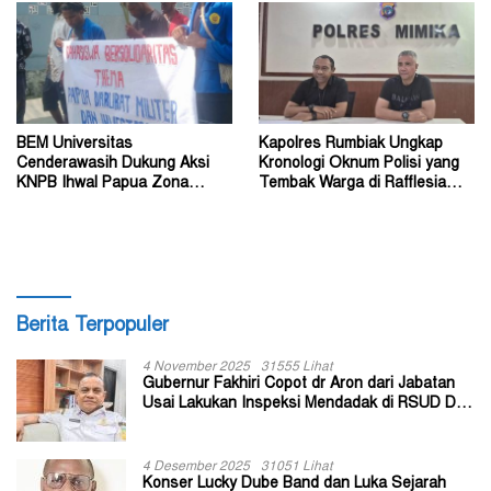
BEM Universitas
Kapolres Rumbiak Ungkap
Cenderawasih Dukung Aksi
Kronologi Oknum Polisi yang
KNPB Ihwal Papua Zona
Tembak Warga di Rafflesia
Darurat Militer dan
Residence Timika
Kemanusiaan
Berita Terpopuler
4 November 2025
31555 Lihat
Gubernur Fakhiri Copot dr Aron dari Jabatan
Usai Lakukan Inspeksi Mendadak di RSUD Dok
II Jayapura
4 Desember 2025
31051 Lihat
Konser Lucky Dube Band dan Luka Sejarah