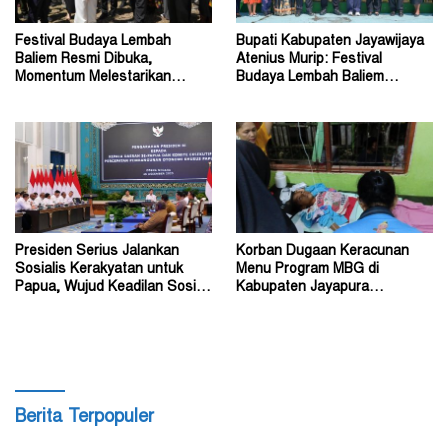
Festival Budaya Lembah
Bupati Kabupaten Jayawijaya
Baliem Resmi Dibuka,
Atenius Murip: Festival
Momentum Melestarikan
Budaya Lembah Baliem
Budaya Warisan Leluhur
Dongkrak UMKM
Presiden Serius Jalankan
Korban Dugaan Keracunan
Sosialis Kerakyatan untuk
Menu Program MBG di
Papua, Wujud Keadilan Sosial
Kabupaten Jayapura
bagi Masyarakat
Diperkirakan Ratusan Orang
Berita Terpopuler