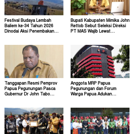
Festival Budaya Lembah
Bupati Kabupaten Mimika John
Baliem ke-34 Tahun 2026
Rettob Sebut Seleksi Direksi
Dinodai Aksi Penembakan
PT MAS Wajib Lewat
Oleh Orang Tak Dikenal
Mekanisme RUPS
Tanggapan Resmi Pemprov
Anggota MRP Papua
Papua Pegunungan Pasca
Pegunungan dan Forum
Gubernur Dr John Tabo
Warga Papua Adukan
Diadukan ke KPK RI
Gubernur John Tabo ke KPK