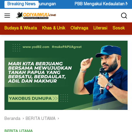
Langsung
 Mengakui Kedaulatan Negara Maluku Selatan (2)
Breaking News
Kejaksaan
ke
konten
Budaya & Wisata
Khas & Unik
Olahraga
Literasi
Sosok
B
Beranda
BERITA UTAMA
BERITA UTAMA