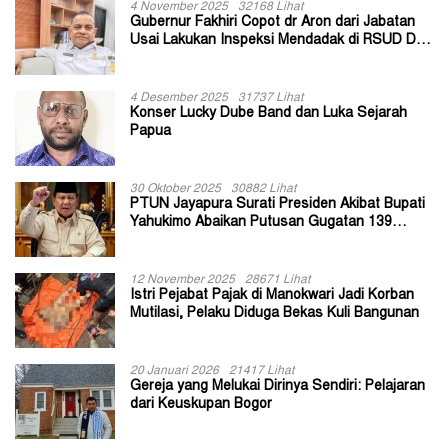
4 November 2025
32168 Lihat
Gubernur Fakhiri Copot dr Aron dari Jabatan
Usai Lakukan Inspeksi Mendadak di RSUD Dok
II Jayapura
4 Desember 2025
31737 Lihat
Konser Lucky Dube Band dan Luka Sejarah
Papua
30 Oktober 2025
30882 Lihat
PTUN Jayapura Surati Presiden Akibat Bupati
Yahukimo Abaikan Putusan Gugatan 139
Kepala Kampung
12 November 2025
28671 Lihat
Istri Pejabat Pajak di Manokwari Jadi Korban
Mutilasi, Pelaku Diduga Bekas Kuli Bangunan
20 Januari 2026
21417 Lihat
Gereja yang Melukai Dirinya Sendiri: Pelajaran
dari Keuskupan Bogor