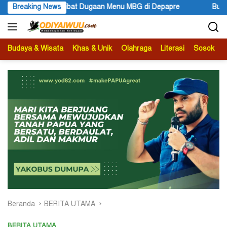
Langsung
MBG di Depapre
Breaking News
Bupati Kabupaten Jayawijaya Atenius Murip
ke
konten
Budaya & Wisata
Khas & Unik
Olahraga
Literasi
Sosok
B
Beranda
BERITA UTAMA
BERITA UTAMA