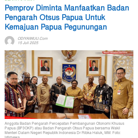
Pemprov Diminta Manfaatkan Badan
Pengarah Otsus Papua Untuk
Kemajuan Papua Pegunungan
ODIYAIWUU.com
15 Juli 2025
Anggota Badan Pengarah Percepatan Pembangunan Otonomi Khusus
Papua (BP3OKP) atau Badan Pengarah Otsus Papua bersama Wakil
Menteri Dalam Negeri Republik Indonesia Dr Ribka Haluk, MM. Foto:
Istimewa