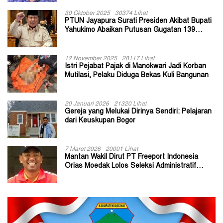
30 Oktober 2025
30374 Lihat
PTUN Jayapura Surati Presiden Akibat Bupati
Yahukimo Abaikan Putusan Gugatan 139
Kepala Kampung
12 November 2025
28117 Lihat
Istri Pejabat Pajak di Manokwari Jadi Korban
Mutilasi, Pelaku Diduga Bekas Kuli Bangunan
20 Januari 2026
21320 Lihat
Gereja yang Melukai Dirinya Sendiri: Pelajaran
dari Keuskupan Bogor
7 Maret 2026
20001 Lihat
Mantan Wakil Dirut PT Freeport Indonesia
Orias Moedak Lolos Seleksi Administratif
Calon ADK OJK