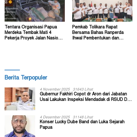
Tentara Organisasi Papua
Pemkab Tolikara Rapat
Merdeka Tembak Mati 4
Bersama Bahas Ranperda
Pekerja Proyek Jalan Nasional
Ihwal Pembentukan dan
di Kabupaten Tolikara
Susunan Perangkat Daerah
Berita Terpopuler
4 November 2025
31643 Lihat
Gubernur Fakhiri Copot dr Aron dari Jabatan
Usai Lakukan Inspeksi Mendadak di RSUD Dok
II Jayapura
4 Desember 2025
31148 Lihat
Konser Lucky Dube Band dan Luka Sejarah
Papua