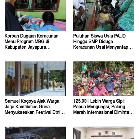
Korban Dugaan Keracunan
Puluhan Siswa Usia PAUD
Menu Program MBG di
Hingga SMP Diduga
Kabupaten Jayapura
Keracunan Usai Menyantap
Diperkirakan Ratusan Orang
Menu Program MBG
Samuel Kogoya Ajak Warga
125.931 Lebih Warga Sipil
Jaga Kamtibmas Guna
Papua Mengungsi, Palang
Menyukseskan Festival Etnik
Merah Internasional Diminta
Religi dan HUT RI
Segera Turun Tangan