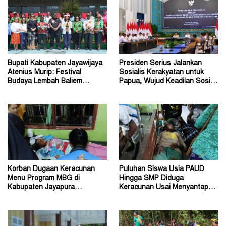
Bupati Kabupaten Jayawijaya
Presiden Serius Jalankan
Atenius Murip: Festival
Sosialis Kerakyatan untuk
Budaya Lembah Baliem
Papua, Wujud Keadilan Sosial
Dongkrak UMKM
bagi Masyarakat
Korban Dugaan Keracunan
Puluhan Siswa Usia PAUD
Menu Program MBG di
Hingga SMP Diduga
Kabupaten Jayapura
Keracunan Usai Menyantap
Diperkirakan Ratusan Orang
Menu Program MBG