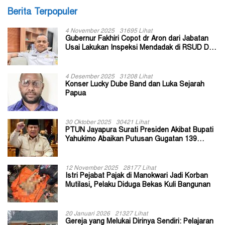
Berita Terpopuler
4 November 2025
31695 Lihat
Gubernur Fakhiri Copot dr Aron dari Jabatan
Usai Lakukan Inspeksi Mendadak di RSUD Dok
II Jayapura
4 Desember 2025
31208 Lihat
Konser Lucky Dube Band dan Luka Sejarah
Papua
30 Oktober 2025
30421 Lihat
PTUN Jayapura Surati Presiden Akibat Bupati
Yahukimo Abaikan Putusan Gugatan 139
Kepala Kampung
12 November 2025
28177 Lihat
Istri Pejabat Pajak di Manokwari Jadi Korban
Mutilasi, Pelaku Diduga Bekas Kuli Bangunan
20 Januari 2026
21327 Lihat
Gereja yang Melukai Dirinya Sendiri: Pelajaran