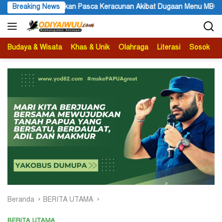
Langsung
dikan Pasca Keracunan Akibat Dugaan Menu MBG di Depapre
Breaking News
ke
konten
Budaya & Wisata
Khas & Unik
Olahraga
Literasi
Sosok
B
Beranda
BERITA UTAMA
BERITA UTAMA