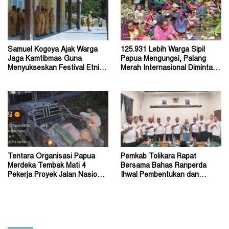
Samuel Kogoya Ajak Warga
125.931 Lebih Warga Sipil
Jaga Kamtibmas Guna
Papua Mengungsi, Palang
Menyukseskan Festival Etnik
Merah Internasional Diminta
Religi dan HUT RI
Segera Turun Tangan
Tentara Organisasi Papua
Pemkab Tolikara Rapat
Merdeka Tembak Mati 4
Bersama Bahas Ranperda
Pekerja Proyek Jalan Nasional
Ihwal Pembentukan dan
di Kabupaten Tolikara
Susunan Perangkat Daerah