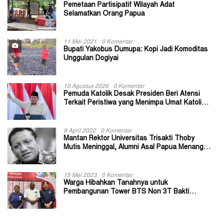
Pemetaan Partisipatif Wilayah Adat
Selamatkan Orang Papua
11 Mei 2021
0 Komentar
Bupati Yakobus Dumupa: Kopi Jadi Komoditas
Unggulan Dogiyai
10 Agustus 2026
0 Komentar
Pemuda Katolik Desak Presiden Beri Atensi
Terkait Peristiwa yang Menimpa Umat Katolik
Stasi Wuloni
9 April 2022
0 Komentar
Mantan Rektor Universitas Trisakti Thoby
Mutis Meninggal, Alumni Asal Papua Menangis:
Paitua Orang Baik yang Sangat Membantu
15 Mei 2023
0 Komentar
Warga Hibahkan Tanahnya untuk
Pembangunan Tower BTS Non 3T Bakti
Kominfo di Kabupaten Jayapura