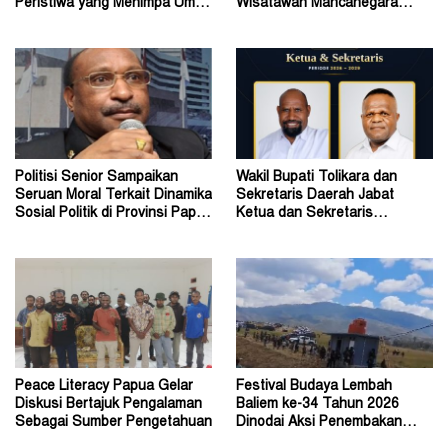
Peristiwa yang Menimpa Umat
Wisatawan Mancanegara
Katolik Stasi Wuloni
Datang ke Tolikara
Politisi Senior Sampaikan
Wakil Bupati Tolikara dan
Seruan Moral Terkait Dinamika
Sekretaris Daerah Jabat
Sosial Politik di Provinsi Papua
Ketua dan Sekretaris
Pegunungan
Keluarga Alumni Fisip Uncen
Peace Literacy Papua Gelar
Festival Budaya Lembah
Diskusi Bertajuk Pengalaman
Baliem ke-34 Tahun 2026
Sebagai Sumber Pengetahuan
Dinodai Aksi Penembakan
Oleh Orang Tak Dikenal