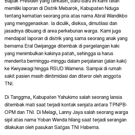
Bapak Presiden yang terkasih, baru-baru ini kami telah
memiliki laporan di Distrik Mebarok, Kabupaten Nduga
tentang kematian seorang pria atas nama Abral Wandikbo
yang menggenaskan. Ia diculik, disiksa, dimutilasi dan
jasadnya dibuang di area perkebunan warga. Kami juga
mendapat laporan di distrik yang sama seorang anak yang
bernama Eral Gwijangge ditembak di pergelangan kaki
yang menimbulkan kakinya patah, sehingga ia harus
menderita berminggu-minggu dalam perjalanan (jalan kaki)
ke Kwiyawagi hingga RSUD Wamena. Sampai di rumah
sakit pasien masih diintimidasi dan diteror oleh anggota
TNI.
Di Tanggma, Kabupaten Yahukimo salah seorang lansia
ditembak mati saat terjadi kontak senjata antara TPNPB-
OPM dan TNI. Di Melagi, Lanny Jaya salah seorang warga
sipil atas nama Yoban Wenda hilang saat terjadi serangan
dilakukan oleh pasukan Satgas TNI Habema.