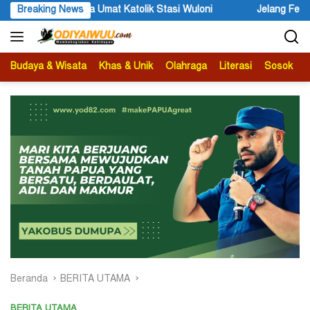
Langsung
 Stasi Wuloni
Breaking News
Jelang Festival Etnik Religi 2026, Bupati Wan
ke
konten
Budaya & Wisata
Khas & Unik
Olahraga
Literasi
Sosok
B
Beranda
BERITA UTAMA
BERITA UTAMA