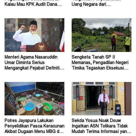
Kalau Mau KPK Audit Dana
Uang Negara dari
Otsus Seluruh Tanah Papua
Penanganan Perkara Korupsi
Menteri Agama Nasaruddin
Sengketa Tanah SP II
Umar Diminta Serius
Memanas, Pengadilan Negeri
Mengangkat Pejabat Definitif
Timika Tegaskan Eksekusi
Dirjen Bimas Katolik
Bukan Pemeriksaan Ulang
Polres Jayapura Lakukan
Sekda Yosua Noak Douw
Penyelidikan Pasca Keracunan
Ingatkan ASN Tolikara Tidak
Akibat Dugaan Menu MBG di
Mudah Terima Informasi yang