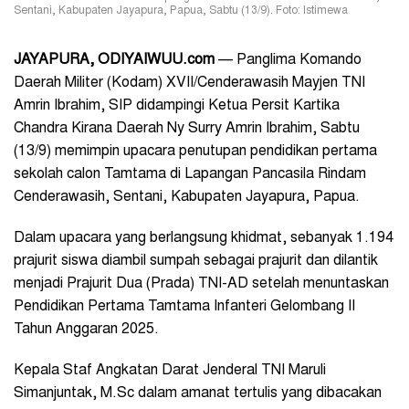
Sentani, Kabupaten Jayapura, Papua, Sabtu (13/9). Foto: Istimewa
JAYAPURA, ODIYAIWUU.com
— Panglima Komando
Daerah Militer (Kodam) XVII/Cenderawasih Mayjen TNI
Amrin Ibrahim, SIP didampingi Ketua Persit Kartika
Chandra Kirana Daerah Ny Surry Amrin Ibrahim, Sabtu
(13/9) memimpin upacara penutupan pendidikan pertama
sekolah calon Tamtama di Lapangan Pancasila Rindam
Cenderawasih, Sentani, Kabupaten Jayapura, Papua.
Dalam upacara yang berlangsung khidmat, sebanyak 1.194
prajurit siswa diambil sumpah sebagai prajurit dan dilantik
menjadi Prajurit Dua (Prada) TNI-AD setelah menuntaskan
Pendidikan Pertama Tamtama Infanteri Gelombang II
Tahun Anggaran 2025.
Kepala Staf Angkatan Darat Jenderal TNI Maruli
Simanjuntak, M.Sc dalam amanat tertulis yang dibacakan