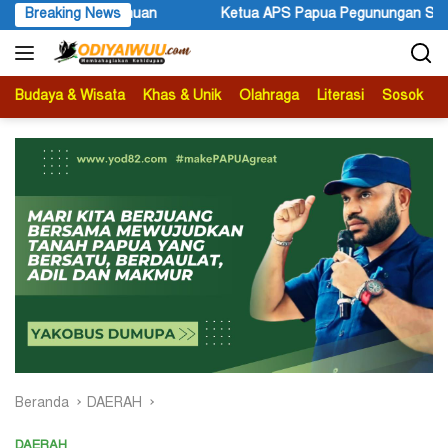
Langsung
a Pegunungan Sonni Lokobal: Kalau Mau KPK Audit Dana Otsus Sel
Breaking News
ke
konten
Budaya & Wisata
Khas & Unik
Olahraga
Literasi
Sosok
B
Beranda
DAERAH
DAERAH