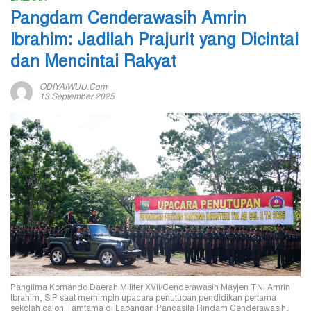
Pangdam Cenderawasih Amrin
Ibrahim: Jadilah Prajurit yang Dicintai
dan Mencintai Rakyat
ODIYAIWUU.com
13 September 2025
Panglima Komando Daerah Militer XVII/Cenderawasih Mayjen TNI Amrin
Ibrahim, SIP saat memimpin upacara penutupan pendidikan pertama
sekolah calon Tamtama di Lapangan Pancasila Rindam Cenderawasih,