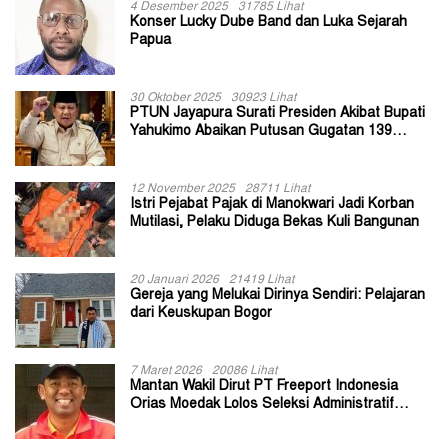
4 Desember 2025
31785 Lihat
Konser Lucky Dube Band dan Luka Sejarah
Papua
30 Oktober 2025
30923 Lihat
PTUN Jayapura Surati Presiden Akibat Bupati
Yahukimo Abaikan Putusan Gugatan 139
Kepala Kampung
12 November 2025
28711 Lihat
Istri Pejabat Pajak di Manokwari Jadi Korban
Mutilasi, Pelaku Diduga Bekas Kuli Bangunan
20 Januari 2026
21419 Lihat
Gereja yang Melukai Dirinya Sendiri: Pelajaran
dari Keuskupan Bogor
7 Maret 2026
20086 Lihat
Mantan Wakil Dirut PT Freeport Indonesia
Orias Moedak Lolos Seleksi Administratif
Calon ADK OJK