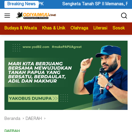
Langsung
ngketa Tanah SP II Memanas, Pengadilan Negeri Timika Tegaskan E
Breaking News
ke
konten
Budaya & Wisata
Khas & Unik
Olahraga
Literasi
Sosok
B
Beranda
DAERAH
DAERAH