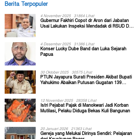
Berita Terpopuler
4 November 2025
31864 Lihat
Gubernur Fakhiri Copot dr Aron dari Jabatan
Usai Lakukan Inspeksi Mendadak di RSUD Dok
II Jayapura
4 Desember 2025
31386 Lihat
Konser Lucky Dube Band dan Luka Sejarah
Papua
30 Oktober 2025
30575 Lihat
PTUN Jayapura Surati Presiden Akibat Bupati
Yahukimo Abaikan Putusan Gugatan 139
Kepala Kampung
12 November 2025
28358 Lihat
Istri Pejabat Pajak di Manokwari Jadi Korban
Mutilasi, Pelaku Diduga Bekas Kuli Bangunan
20 Januari 2026
21363 Lihat
Gereja yang Melukai Dirinya Sendiri: Pelajaran