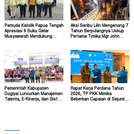
Pemuda Katolik Papua Tengah
Aksi Seribu Lilin Mengenang 7
Apresiasi 6 Suku Gelar
Tahun Berpulangnya Uskup
Musyawarah Mendukung
Pertama Timika Mgr John
Perda Jadi Acuan Dewan
Philip Saklil, Pr
Pemerintah Kabupaten
Rapat Kerja Perdana Tahun
Dogiyai Luncurkan Manajemen
2026, TP PKK Mimika
Talenta, E-Kinerja, dan Sistem
Beberkan Capaian di Sejumlah
Dokumen Digital
Sektor Strategis