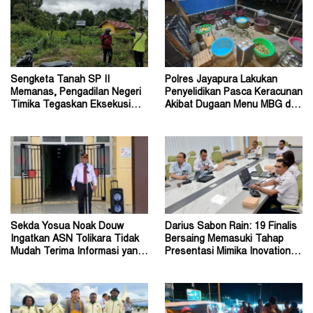
Sengketa Tanah SP II
Polres Jayapura Lakukan
Memanas, Pengadilan Negeri
Penyelidikan Pasca Keracunan
Timika Tegaskan Eksekusi
Akibat Dugaan Menu MBG di
Bukan Pemeriksaan Ulang
Depapre
Sekda Yosua Noak Douw
Darius Sabon Rain: 19 Finalis
Ingatkan ASN Tolikara Tidak
Bersaing Memasuki Tahap
Mudah Terima Informasi yang
Presentasi Mimika Inovation
Belum Akurat
Week 2026