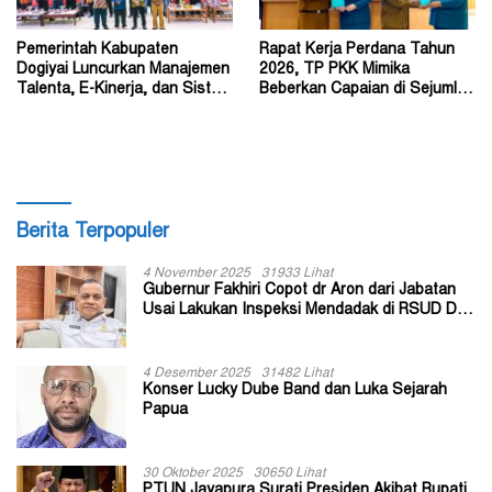
Pemerintah Kabupaten
Rapat Kerja Perdana Tahun
Dogiyai Luncurkan Manajemen
2026, TP PKK Mimika
Talenta, E-Kinerja, dan Sistem
Beberkan Capaian di Sejumlah
Dokumen Digital
Sektor Strategis
Berita Terpopuler
4 November 2025
31933 Lihat
Gubernur Fakhiri Copot dr Aron dari Jabatan
Usai Lakukan Inspeksi Mendadak di RSUD Dok
II Jayapura
4 Desember 2025
31482 Lihat
Konser Lucky Dube Band dan Luka Sejarah
Papua
30 Oktober 2025
30650 Lihat
PTUN Jayapura Surati Presiden Akibat Bupati