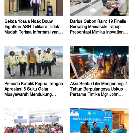
Sekda Yosua Noak Douw
Darius Sabon Rain: 19 Finalis
Ingatkan ASN Tolikara Tidak
Bersaing Memasuki Tahap
Mudah Terima Informasi yang
Presentasi Mimika Inovation
Belum Akurat
Week 2026
Pemuda Katolik Papua Tengah
Aksi Seribu Lilin Mengenang 7
Apresiasi 6 Suku Gelar
Tahun Berpulangnya Uskup
Musyawarah Mendukung
Pertama Timika Mgr John
Perda Jadi Acuan Dewan
Philip Saklil, Pr