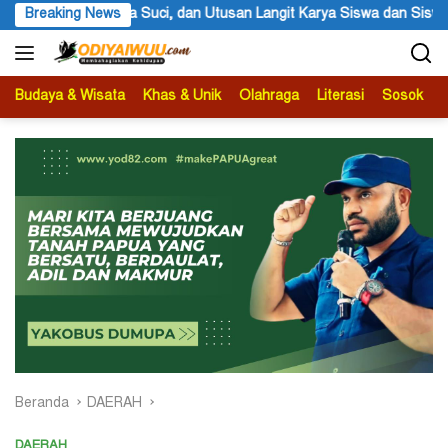
Langsung
iswa dan Siswi SMA Negeri 1 Dogiyai
Breaking News
Anggota MRP Papua Pe
ke
konten
Budaya & Wisata
Khas & Unik
Olahraga
Literasi
Sosok
B
Beranda
DAERAH
DAERAH