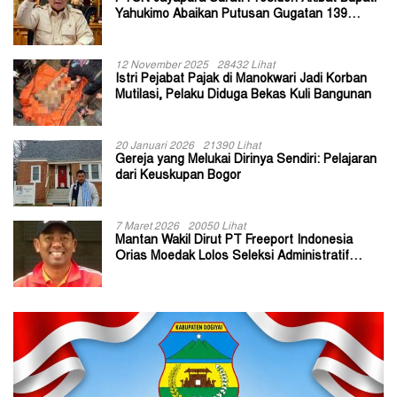
Yahukimo Abaikan Putusan Gugatan 139
Kepala Kampung
12 November 2025
28432 Lihat
Istri Pejabat Pajak di Manokwari Jadi Korban
Mutilasi, Pelaku Diduga Bekas Kuli Bangunan
20 Januari 2026
21390 Lihat
Gereja yang Melukai Dirinya Sendiri: Pelajaran
dari Keuskupan Bogor
7 Maret 2026
20050 Lihat
Mantan Wakil Dirut PT Freeport Indonesia
Orias Moedak Lolos Seleksi Administratif
Calon ADK OJK