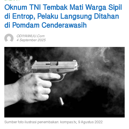
Oknum TNI Tembak Mati Warga Sipil
di Entrop, Pelaku Langsung Ditahan
di Pomdam Cenderawasih
ODIYAIWUU.com
4 September 2025
Sumber foto ilustrasi penembakan: kompas.tv, 9 Agustus 2022