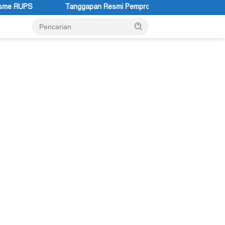
esmi Pemprov Papua Pegunungan Pasca Gubernur Dr John Tabo Dia