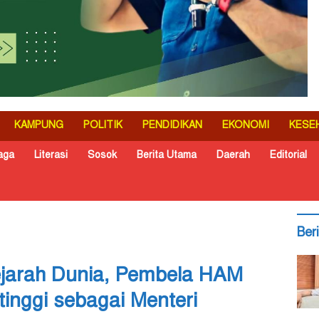
KAMPUNG
POLITIK
PENDIDIKAN
EKONOMI
KESE
aga
Literasi
Sosok
Berita Utama
Daerah
Editorial
Ber
Sejarah Dunia, Pembela HAM
tinggi sebagai Menteri