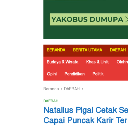
BERANDA
BERITA UTAMA
DAERAH
Budaya & Wisata
Khas & Unik
Olahr
Opini
Pendidikan
Politik
Beranda
DAERAH
DAERAH
Natalius Pigai Cetak 
Capai Puncak Karir Ter