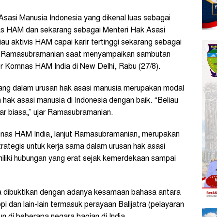
sasi Manusia Indonesia yang dikenal luas sebagai
as HAM dan sekarang sebagai Menteri Hak Asasi
liau aktivis HAM capai karir tertinggi sekarang sebagai
ujar Ramasubramanian saat menyampaikan sambutan
r Komnas HAM India di New Delhi, Rabu (27/8).
uang dalam urusan hak asasi manusia merupakan modal
hak asasi manusia di Indonesia dengan baik. “Beliau
luar biasa,” ujar Ramasubramanian.
mnas HAM India, lanjut Ramasubramanian, merupakan
trategis untuk kerja sama dalam urusan hak asasi
miliki hubungan yang erat sejak kemerdekaan sampai
ga dibuktikan dengan adanya kesamaan bahasa antara
opi dan lain-lain termasuk perayaan Balijatra (pelayaran
un di beberapa negara bagian di India.