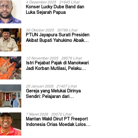
4 Desember 2025
31645 Lihat
Konser Lucky Dube Band dan
Luka Sejarah Papua
30 Oktober 2025
30788 Lihat
PTUN Jayapura Surati Presiden
Akibat Bupati Yahukimo Abaikan
Putusan Gugatan 139 Kepala
Kampung
12 November 2025
28576 Lihat
Istri Pejabat Pajak di Manokwari
Jadi Korban Mutilasi, Pelaku
Diduga Bekas Kuli Bangunan
20 Januari 2026
21407 Lihat
Gereja yang Melukai Dirinya
Sendiri: Pelajaran dari
Keuskupan Bogor
7 Maret 2026
20070 Lihat
Mantan Wakil Dirut PT Freeport
Indonesia Orias Moedak Lolos
Seleksi Administratif Calon ADK
OJK