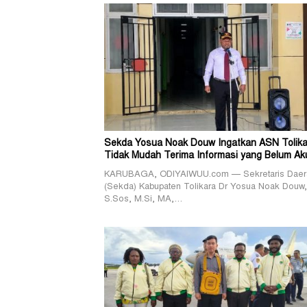
Sekda Yosua Noak Douw Ingatkan ASN Tolika
Tidak Mudah Terima Informasi yang Belum Ak
KARUBAGA, ODIYAIWUU.com — Sekretaris Daer
(Sekda) Kabupaten Tolikara Dr Yosua Noak Douw,
S.Sos, M.Si, MA,…