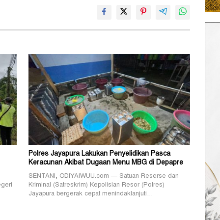
Polres Jayapura Lakukan Penyelidikan Pasca
Keracunan Akibat Dugaan Menu MBG di Depapre
SENTANI, ODIYAIWUU.com — Satuan Reserse dan
geri
Kriminal (Satreskrim) Kepolisian Resor (Polres)
Jayapura bergerak cepat menindaklanjuti…