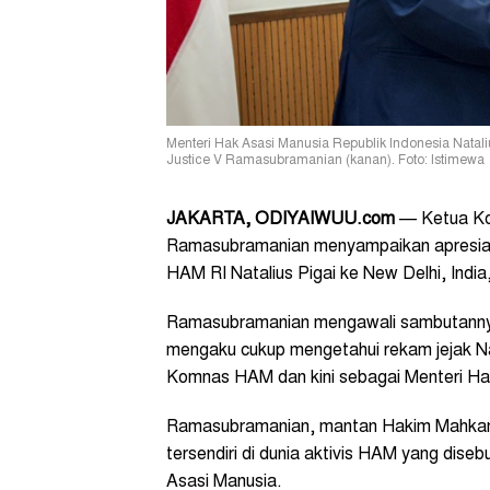
Menteri Hak Asasi Manusia Republik Indonesia Nataliu
Justice V Ramasubramanian (kanan). Foto: Istimewa
JAKARTA, ODIYAIWUU.com
— Ketua Kom
Ramasubramanian menyampaikan apresias
HAM RI Natalius Pigai ke New Delhi, India
Ramasubramanian mengawali sambutannya
mengaku cukup mengetahui rekam jejak Na
Komnas HAM dan kini sebagai Menteri Ha
Ramasubramanian, mantan Hakim Mahkama
tersendiri di dunia aktivis HAM yang dise
Asasi Manusia.