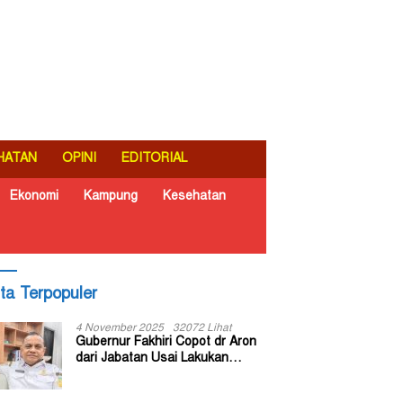
HATAN
OPINI
EDITORIAL
Ekonomi
Kampung
Kesehatan
ita Terpopuler
4 November 2025
32072 Lihat
Gubernur Fakhiri Copot dr Aron
dari Jabatan Usai Lakukan
Inspeksi Mendadak di RSUD Dok
II Jayapura