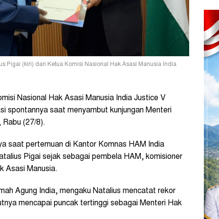
s Pigai (kiri) dan Ketua Komisi Nasional Hak Asasi Manusia India
isi Nasional Hak Asasi Manusia India Justice V
i spontannya saat menyambut kunjungan Menteri
, Rabu (27/8).
 saat pertemuan di Kantor Komnas HAM India
talius Pigai sejak sebagai pembela HAM, komisioner
k Asasi Manusia.
h Agung India, mengaku Natalius mencatat rekor
butnya mencapai puncak tertinggi sebagai Menteri Hak