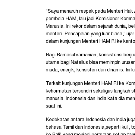
“Saya menaruh respek pada Menteri Hak A
pembela HAM, lalu jadi Komisioner Komn
Manusia. Ini rekor dalam sejarah dunia, be
menteri. Pencapaian yang luar biasa,” 
dalam kunjungan Menteri HAM RI ke kanto
Bagi Ramasubramanian, konsistensi berj
utama bagi Natalius bisa memimpin urusan 
muda, enerjik, konsisten dan dinamis. Ini 
Terkait kunjungan Menteri HAM RI ke Ko
kehormatan tersendiri sekaligus langkah s
manusia. Indonesia dan India kata dia me
saat ini.
Kedekatan antara Indonesia dan India ju
bahasa Tamil dan Indonesia,seperti kuil, t
ke Bali) yang menjadi perayaan setiap tah