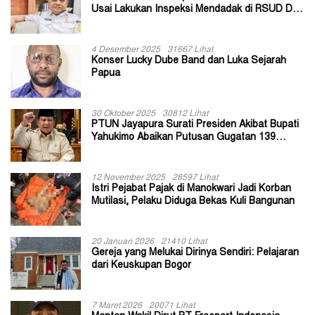
Usai Lakukan Inspeksi Mendadak di RSUD Dok
II Jayapura
4 Desember 2025
31667 Lihat
Konser Lucky Dube Band dan Luka Sejarah
Papua
30 Oktober 2025
30812 Lihat
PTUN Jayapura Surati Presiden Akibat Bupati
Yahukimo Abaikan Putusan Gugatan 139
Kepala Kampung
12 November 2025
28597 Lihat
Istri Pejabat Pajak di Manokwari Jadi Korban
Mutilasi, Pelaku Diduga Bekas Kuli Bangunan
20 Januari 2026
21410 Lihat
Gereja yang Melukai Dirinya Sendiri: Pelajaran
dari Keuskupan Bogor
7 Maret 2026
20071 Lihat