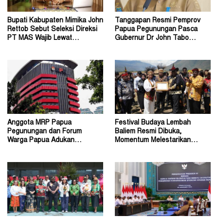
Bupati Kabupaten Mimika John
Tanggapan Resmi Pemprov
Rettob Sebut Seleksi Direksi
Papua Pegunungan Pasca
PT MAS Wajib Lewat
Gubernur Dr John Tabo
Mekanisme RUPS
Diadukan ke KPK RI
Anggota MRP Papua
Festival Budaya Lembah
Pegunungan dan Forum
Baliem Resmi Dibuka,
Warga Papua Adukan
Momentum Melestarikan
Gubernur John Tabo ke KPK
Budaya Warisan Leluhur