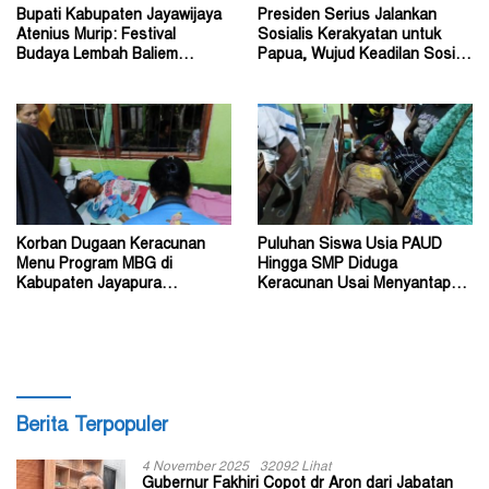
Bupati Kabupaten Jayawijaya
Presiden Serius Jalankan
Atenius Murip: Festival
Sosialis Kerakyatan untuk
Budaya Lembah Baliem
Papua, Wujud Keadilan Sosial
Dongkrak UMKM
bagi Masyarakat
Korban Dugaan Keracunan
Puluhan Siswa Usia PAUD
Menu Program MBG di
Hingga SMP Diduga
Kabupaten Jayapura
Keracunan Usai Menyantap
Diperkirakan Ratusan Orang
Menu Program MBG
Berita Terpopuler
4 November 2025
32092 Lihat
Gubernur Fakhiri Copot dr Aron dari Jabatan