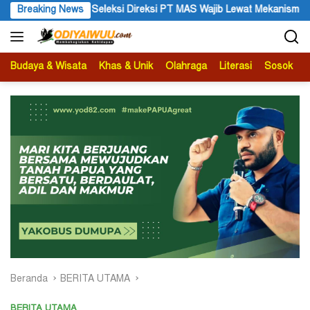
Langsung
si Direksi PT MAS Wajib Lewat Mekanisme RUPS
Breaking News
Tanggapan 
ke
konten
Budaya & Wisata
Khas & Unik
Olahraga
Literasi
Sosok
B
Beranda
BERITA UTAMA
BERITA UTAMA