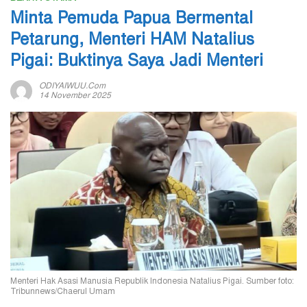
Minta Pemuda Papua Bermental
Petarung, Menteri HAM Natalius
Pigai: Buktinya Saya Jadi Menteri
ODIYAIWUU.com
14 November 2025
Menteri Hak Asasi Manusia Republik Indonesia Natalius Pigai. Sumber foto:
Tribunnews/Chaerul Umam