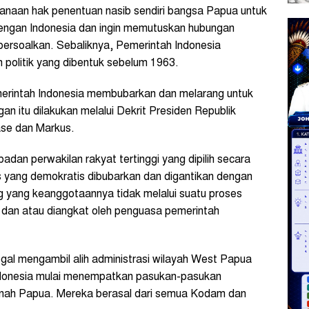
anaan hak penentuan nasib sendiri bangsa Papua untuk
engan Indonesia dan ingin memutuskan hubungan
persoalkan. Sebaliknya, Pemerintah Indonesia
 politik yang dibentuk sebelum 1963.
merintah Indonesia membubarkan dan melarang untuk
an itu dilakukan melalui Dekrit Presiden Republik
ase dan Markus.
adan perwakilan rakyat tertinggi yang dipilih secara
s yang demokratis dibubarkan dan digantikan dengan
yang keanggotaannya tidak melalui suatu proses
uk dan atau diangkat oleh penguasa pemerintah
gal mengambil alih administrasi wilayah West Papua
Indonesia mulai menempatkan pasukan-pasukan
 tanah Papua. Mereka berasal dari semua Kodam dan