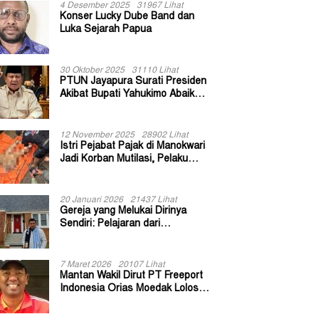
4 Desember 2025
31967 Lihat
Konser Lucky Dube Band dan
Luka Sejarah Papua
30 Oktober 2025
31110 Lihat
PTUN Jayapura Surati Presiden
Akibat Bupati Yahukimo Abaikan
Putusan Gugatan 139 Kepala
Kampung
12 November 2025
28902 Lihat
Istri Pejabat Pajak di Manokwari
Jadi Korban Mutilasi, Pelaku
Diduga Bekas Kuli Bangunan
20 Januari 2026
21437 Lihat
Gereja yang Melukai Dirinya
Sendiri: Pelajaran dari
Keuskupan Bogor
7 Maret 2026
20107 Lihat
Mantan Wakil Dirut PT Freeport
Indonesia Orias Moedak Lolos
Seleksi Administratif Calon ADK
OJK