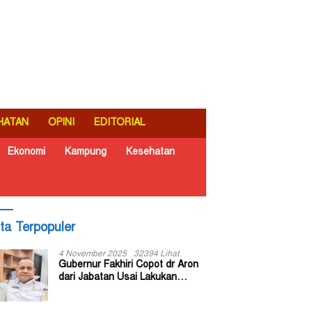
HATAN
OPINI
EDITORIAL
Ekonomi
Kampung
Kesehatan
ita Terpopuler
4 November 2025
32394 Lihat
Gubernur Fakhiri Copot dr Aron
dari Jabatan Usai Lakukan
Inspeksi Mendadak di RSUD Dok
II Jayapura