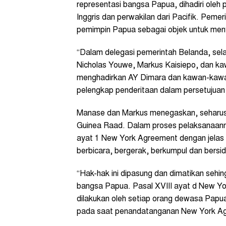
representasi bangsa Papua, dihadiri oleh 
Inggris dan perwakilan dari Pacifik. Pem
pemimpin Papua sebagai objek untuk meny
“Dalam delegasi pemerintah Belanda, sel
Nicholas Youwe, Markus Kaisiepo, dan k
menghadirkan AY Dimara dan kawan-kawan
pelengkap penderitaan dalam persetujuan 
Manase dan Markus menegaskan, seharus
Guinea Raad. Dalam proses pelaksanaanny
ayat 1 New York Agreement dengan jelas
berbicara, bergerak, berkumpul dan bersi
“Hak-hak ini dipasung dan dimatikan sehi
bangsa Papua. Pasal XVIII ayat d New Yo
dilakukan oleh setiap orang dewasa Pap
pada saat penandatanganan New York Agre