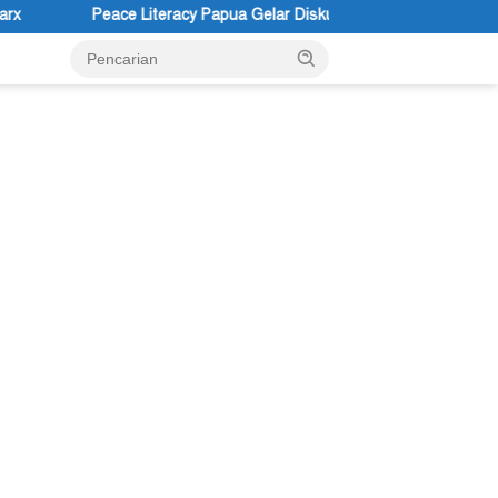
racy Papua Gelar Diskusi Bertajuk Pengalaman Sebagai Sumber Peng