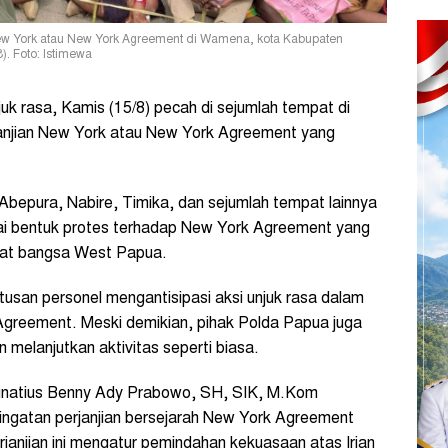
New York atau New York Agreement di Wamena, kota Kabupaten
. Foto: Istimewa
juk rasa, Kamis (15/8) pecah di sejumlah tempat di
anjian New York atau New York Agreement yang
Abepura, Nabire, Timika, dan sejumlah tempat lainnya
gai bentuk protes terhadap New York Agreement yang
kyat bangsa West Papua.
usan personel mengantisipasi aksi unjuk rasa dalam
greement. Meski demikian, pihak Polda Papua juga
elanjutkan aktivitas seperti biasa.
natius Benny Ady Prabowo, SH, SIK, M.Kom
eringatan perjanjian bersejarah New York Agreement
janjian ini mengatur pemindahan kekuasaan atas Irian