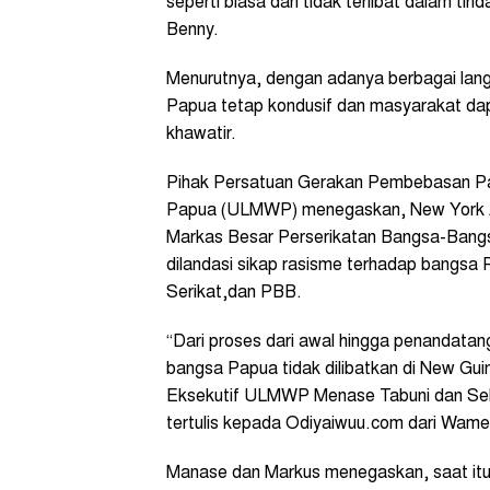
seperti biasa dan tidak terlibat dalam t
Benny.
Menurutnya, dengan adanya berbagai langk
Papua tetap kondusif dan masyarakat dapa
khawatir.
Pihak Persatuan Gerakan Pembebasan Pa
Papua (ULMWP) menegaskan, New York Ag
Markas Besar Perserikatan Bangsa-Bangs
dilandasi sikap rasisme terhadap bangsa 
Serikat,dan PBB.
“Dari proses dari awal hingga penandata
bangsa Papua tidak dilibatkan di New Guin
Eksekutif ULMWP Menase Tabuni dan Sekr
tertulis kepada Odiyaiwuu.com dari Wam
Manase dan Markus menegaskan, saat it