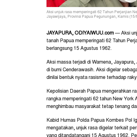
Aksi unjuk rasa memperingati 62 Tahun Perjanjian 
Jayawijaya, Provinsi Papua Pegunungan, Kamis (15/8)
JAYAPURA, ODIYAIWUU.com
—
Aksi un
tanah Papua memperingati 62 Tahun Perj
berlangsung 15 Agustus 1962.
Aksi massa terjadi di Wamena, Jayapura, 
di bumi Cenderawasih. Aksi digelar seba
dinilai bentuk nyata rasisme terhadap ra
Kepolisian Daerah Papua mengerahkan rat
rangka memperingati 62 tahun New York A
menghimbau masyarakat tetap tenang dan m
Kabid Humas Polda Papua Kombes Pol Ig
mengatakan, unjuk rasa digelar terkait p
yang ditandatangani 15 Agustus 1962. Per