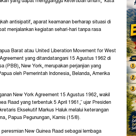
indakan yang dapat mengganggu ketertiban umum,” kata
ah antisipatif, aparat keamanan berharap situasi di
t menjalankan kegiatan sehari-hari tanpa rasa
pua Barat atau United Liberation Movement for West
reement yang ditandatangani 15 Agustus 1962 di
a (PBB), New York, merupakan perjanjian yang
Papua oleh Pemerintah Indonesia, Belanda, Amerika
nganan New York Agreement 15 Agustus 1962, wakil
ea Raad yang terbentuk 5 April 1961,” ujar Presiden
etaris Eksekutif Markus Haluk melalui keterangan
ena, Papua Pegunungan, Kamis (15/8).
u peresmian New Guinea Raad sebagai lembaga