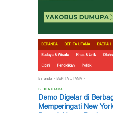
BERANDA
BERITA UTAMA
DAERAH
Budaya & Wisata
Khas & Unik
Olahr
Opini
Pendidikan
Politik
Beranda
BERITA UTAMA
BERITA UTAMA
Demo Digelar di Berba
Memperingati New York 