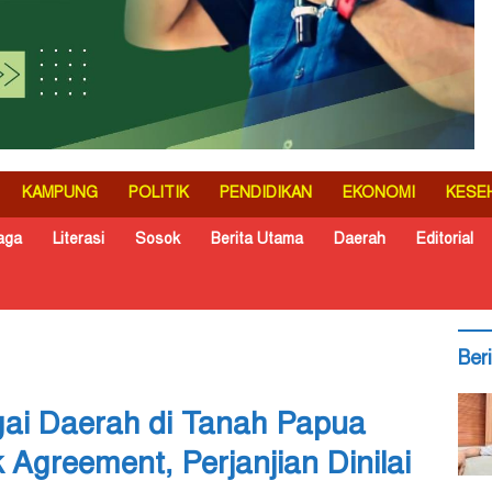
KAMPUNG
POLITIK
PENDIDIKAN
EKONOMI
KESE
aga
Literasi
Sosok
Berita Utama
Daerah
Editorial
Ber
gai Daerah di Tanah Papua
Agreement, Perjanjian Dinilai