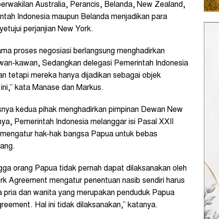
perwakilan Australia, Perancis, Belanda, New Zealand,
erintah Indonesia maupun Belanda menjadikan para
etujui perjanjian New York.
ama proses negosiasi berlangsung menghadirkan
awan-kawan, Sedangkan delegasi Pemerintah Indonesia
 tetapi mereka hanya dijadikan sebagai objek
ini,” kata Manase dan Markus.
nya kedua pihak menghadirkan pimpinan Dewan New
a, Pemerintah Indonesia melanggar isi Pasal XXII
 mengatur hak-hak bangsa Papua untuk bebas
dang.
ngga orang Papua tidak pernah dapat dilaksanakan oleh
rk Agreement mengatur penentuan nasib sendiri harus
ua pria dan wanita yang merupakan penduduk Papua
ement. Hal ini tidak dilaksanakan,” katanya.