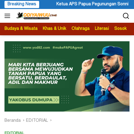
Langsung
Ketua APS Papua Pegunungan Sonni Lokobal: Kalau Mau KPK Audit
Breaking News
ke
konten
Budaya & Wisata
Khas & Unik
Olahraga
Literasi
Sosok
B
Beranda
EDITORIAL
EDITORIAL