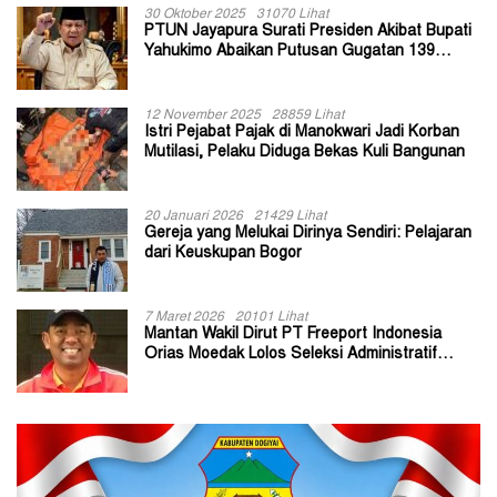
30 Oktober 2025
31070 Lihat
PTUN Jayapura Surati Presiden Akibat Bupati
Yahukimo Abaikan Putusan Gugatan 139
Kepala Kampung
12 November 2025
28859 Lihat
Istri Pejabat Pajak di Manokwari Jadi Korban
Mutilasi, Pelaku Diduga Bekas Kuli Bangunan
20 Januari 2026
21429 Lihat
Gereja yang Melukai Dirinya Sendiri: Pelajaran
dari Keuskupan Bogor
7 Maret 2026
20101 Lihat
Mantan Wakil Dirut PT Freeport Indonesia
Orias Moedak Lolos Seleksi Administratif
Calon ADK OJK