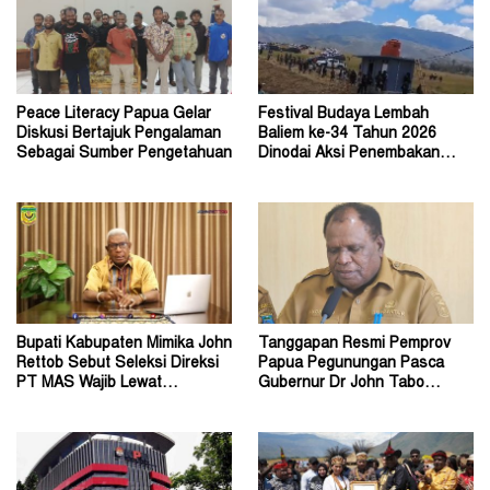
Peace Literacy Papua Gelar
Festival Budaya Lembah
Diskusi Bertajuk Pengalaman
Baliem ke-34 Tahun 2026
Sebagai Sumber Pengetahuan
Dinodai Aksi Penembakan
Oleh Orang Tak Dikenal
Bupati Kabupaten Mimika John
Tanggapan Resmi Pemprov
Rettob Sebut Seleksi Direksi
Papua Pegunungan Pasca
PT MAS Wajib Lewat
Gubernur Dr John Tabo
Mekanisme RUPS
Diadukan ke KPK RI