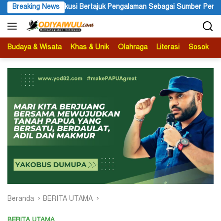
Langsung
k Pengalaman Sebagai Sumber Pengetahuan
Breaking News
Ketua APS Papua
ke
konten
Budaya & Wisata
Khas & Unik
Olahraga
Literasi
Sosok
B
Beranda
BERITA UTAMA
BERITA UTAMA