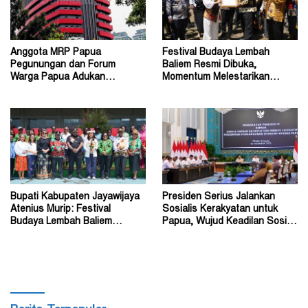
Anggota MRP Papua
Festival Budaya Lembah
Pegunungan dan Forum
Baliem Resmi Dibuka,
Warga Papua Adukan
Momentum Melestarikan
Gubernur John Tabo ke KPK
Budaya Warisan Leluhur
Bupati Kabupaten Jayawijaya
Presiden Serius Jalankan
Atenius Murip: Festival
Sosialis Kerakyatan untuk
Budaya Lembah Baliem
Papua, Wujud Keadilan Sosial
Dongkrak UMKM
bagi Masyarakat