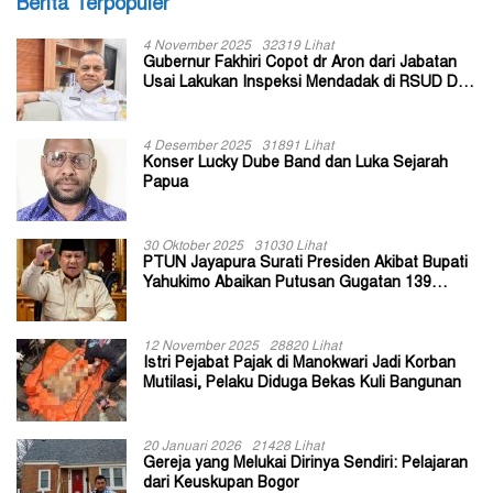
Berita Terpopuler
4 November 2025
32319 Lihat
Gubernur Fakhiri Copot dr Aron dari Jabatan
Usai Lakukan Inspeksi Mendadak di RSUD Dok
II Jayapura
4 Desember 2025
31891 Lihat
Konser Lucky Dube Band dan Luka Sejarah
Papua
30 Oktober 2025
31030 Lihat
PTUN Jayapura Surati Presiden Akibat Bupati
Yahukimo Abaikan Putusan Gugatan 139
Kepala Kampung
12 November 2025
28820 Lihat
Istri Pejabat Pajak di Manokwari Jadi Korban
Mutilasi, Pelaku Diduga Bekas Kuli Bangunan
20 Januari 2026
21428 Lihat
Gereja yang Melukai Dirinya Sendiri: Pelajaran
dari Keuskupan Bogor