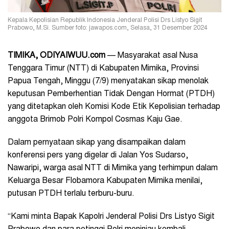
Kepala Kepolisian Republik Indonesia Jenderal Polisi Drs Listyo Sigit
Prabowo, M.Si. Sumber foto: jawapos.com, Selasa, 31 Desember 2024
TIMIKA, ODIYAIWUU.com
— Masyarakat asal Nusa
Tenggara Timur (NTT) di Kabupaten Mimika, Provinsi
Papua Tengah, Minggu (7/9) menyatakan sikap menolak
keputusan Pemberhentian Tidak Dengan Hormat (PTDH)
yang ditetapkan oleh Komisi Kode Etik Kepolisian terhadap
anggota Brimob Polri Kompol Cosmas Kaju Gae.
Dalam pernyataan sikap yang disampaikan dalam
konferensi pers yang digelar di Jalan Yos Sudarso,
Nawaripi, warga asal NTT di Mimika yang terhimpun dalam
Keluarga Besar Flobamora Kabupaten Mimika menilai,
putusan PTDH terlalu terburu-buru.
“Kami minta Bapak Kapolri Jenderal Polisi Drs Listyo Sigit