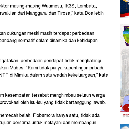
sektor masing-masing Wuamesu, IK3S, Lembata,
akilan dari Manggarai dan Tirosa,” kata Doa lebih
an dukungan meski masih terdapat perbedaan
ipandang normatif dalam dinamika dan kehidupan
engatakan, perbedaan pendapat tidak menghalangi
n Mubes. “Kami tidak punya kepentingan pribadi.
NTT di Mimika dalam satu wadah kekeluargaan,” kata
lam kesempatan tersebut menghimbau seluruh warga
provokasi oleh isu-isu yang tidak bertanggung jawab.
memecah belah. Flobamora hanya satu, tidak ada
a tujuan bersama untuk melayani dan membangun