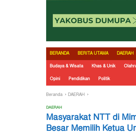
BERANDA
BERITA UTAMA
DAERAH
Budaya & Wisata
Khas & Unik
Olahr
Opini
Pendidikan
Politik
Beranda
DAERAH
DAERAH
Masyarakat NTT di Mim
Besar Memilih Ketua 