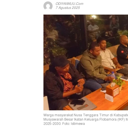
ODIYAIWUU.com
7 Agustus 2025
Warga masyarakat Nusa Tenggara Timur di Kabupat
Musyawarah Besar Ikatan Keluarga Flobamora (IKF) M
2025-2030. Foto: Istimewa