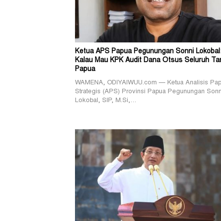
Ketua APS Papua Pegunungan Sonni Lokobal
Kalau Mau KPK Audit Dana Otsus Seluruh Ta
Papua
WAMENA, ODIYAIWUU.com — Ketua Analisis Pa
Strategis (APS) Provinsi Papua Pegunungan Sonn
Lokobal, SIP, M.Si,…