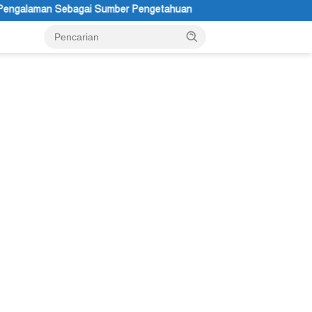
er Pengetahuan
Ketua APS Papua Pegunungan Sonni Lokobal