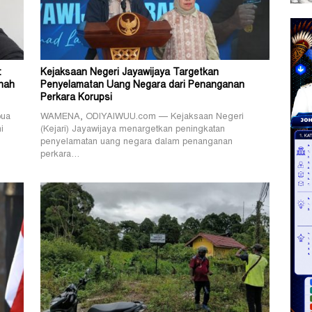
:
Kejaksaan Negeri Jayawijaya Targetkan
nah
Penyelamatan Uang Negara dari Penanganan
Perkara Korupsi
pua
WAMENA, ODIYAIWUU.com — Kejaksaan Negeri
i
(Kejari) Jayawijaya menargetkan peningkatan
penyelamatan uang negara dalam penanganan
perkara…