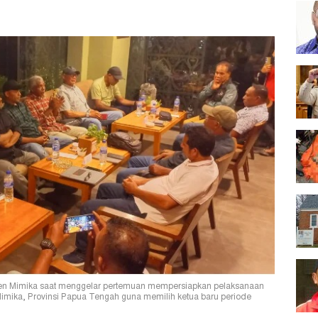
en Mimika saat menggelar pertemuan mempersiapkan pelaksanaan
imika, Provinsi Papua Tengah guna memilih ketua baru periode