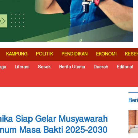
KAMPUNG
POLITIK
PENDIDIKAN
EKONOMI
KESE
aga
Literasi
Sosok
Berita Utama
Daerah
Editorial
Ber
ika Siap Gelar Musyawarah
Umum Masa Bakti 2025-2030