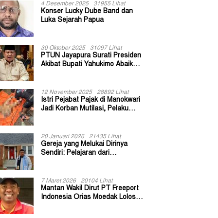
4 Desember 2025
31955 Lihat
Konser Lucky Dube Band dan
Luka Sejarah Papua
30 Oktober 2025
31097 Lihat
PTUN Jayapura Surati Presiden
Akibat Bupati Yahukimo Abaikan
Putusan Gugatan 139 Kepala
Kampung
12 November 2025
28892 Lihat
Istri Pejabat Pajak di Manokwari
Jadi Korban Mutilasi, Pelaku
Diduga Bekas Kuli Bangunan
20 Januari 2026
21435 Lihat
Gereja yang Melukai Dirinya
Sendiri: Pelajaran dari
Keuskupan Bogor
7 Maret 2026
20104 Lihat
Mantan Wakil Dirut PT Freeport
Indonesia Orias Moedak Lolos
Seleksi Administratif Calon ADK
OJK