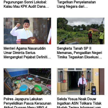
Pegunungan Sonni Lokobal:
Targetkan Penyelamatan
Kalau Mau KPK Audit Dana
Uang Negara dari
Otsus Seluruh Tanah Papua
Penanganan Perkara Korupsi
Menteri Agama Nasaruddin
Sengketa Tanah SP II
Umar Diminta Serius
Memanas, Pengadilan Negeri
Mengangkat Pejabat Definitif
Timika Tegaskan Eksekusi
Dirjen Bimas Katolik
Bukan Pemeriksaan Ulang
Polres Jayapura Lakukan
Sekda Yosua Noak Douw
Penyelidikan Pasca Keracunan
Ingatkan ASN Tolikara Tidak