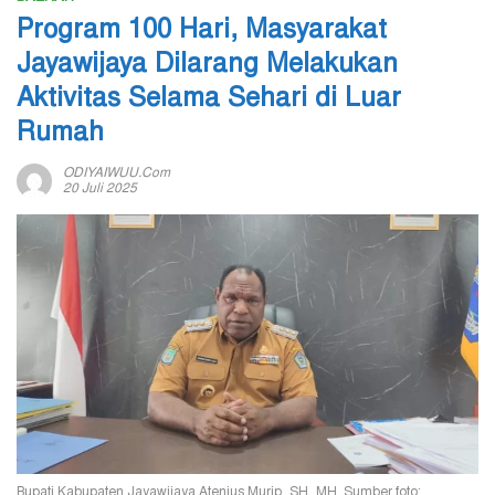
Program 100 Hari, Masyarakat
Jayawijaya Dilarang Melakukan
Aktivitas Selama Sehari di Luar
Rumah
ODIYAIWUU.com
20 Juli 2025
Bupati Kabupaten Jayawijaya Atenius Murip, SH, MH. Sumber foto: