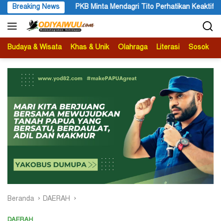
Langsung
PKB Minta Mendagri Tito Perhatikan Keaktifan Ismail Asso sebaga
Breaking News
ke
konten
Budaya & Wisata
Khas & Unik
Olahraga
Literasi
Sosok
B
Beranda
DAERAH
DAERAH