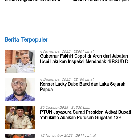
Akibat Dugaan Menu MBG di
Mudah Terima Informasi yang
Depapre
Belum Akurat
Berita Terpopuler
4 November 2025
32601 Lihat
Gubernur Fakhiri Copot dr Aron dari Jabatan
Usai Lakukan Inspeksi Mendadak di RSUD Dok
II Jayapura
4 Desember 2025
32196 Lihat
Konser Lucky Dube Band dan Luka Sejarah
Papua
30 Oktober 2025
31320 Lihat
PTUN Jayapura Surati Presiden Akibat Bupati
Yahukimo Abaikan Putusan Gugatan 139
Kepala Kampung
12 November 2025
29114 Lihat