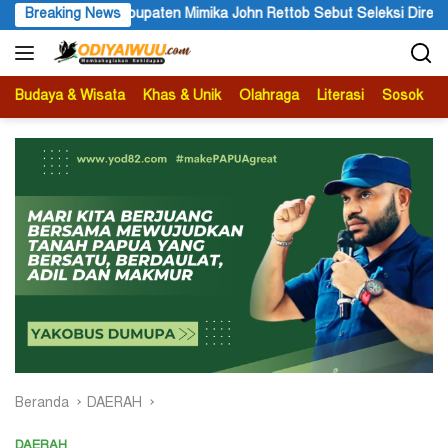
Langsung
 Kabupaten Mimika John Rettob Sebut Seleksi Direksi PT MAS Wajib
Breaking News
ke
konten
Budaya & Wisata
Khas & Unik
Olahraga
Literasi
Sosok
B
Beranda
DAERAH
DAERAH