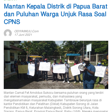
Mantan Kepala Distrik di Papua Barat
dan Puluhan Warga Unjuk Rasa Soal
CPNS
ODIYAIWUU.com
17 Juni 2021
Mantan Camat Fef Arnoldus Sukocu bersama puluhan orang yang terdiri
dari elemen masyarakat, pemuda, dan mahasiswa yang
mengatasnamakan masyarakat Kabupaten Tambrauw berunjuk rasa di
kantor Pendidikan dan Pelatihan (Diklat) Kabupaten Sorong di Jalan
Pendidikan KM 8, Kelurahan Malaingkedi, Distrik Sorong Utara, Kota
Sorong, Papua Barat, Provinsi Papua Barat, Rabu (16/6). Mereka menggelar