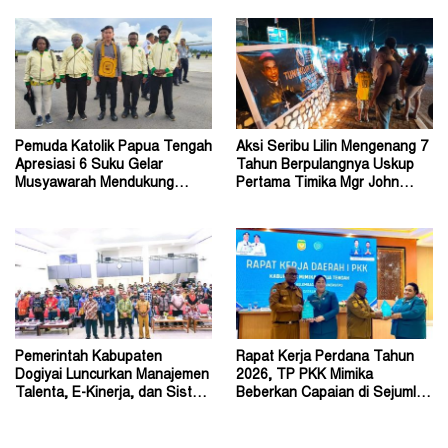
Pemuda Katolik Papua Tengah
Aksi Seribu Lilin Mengenang 7
Apresiasi 6 Suku Gelar
Tahun Berpulangnya Uskup
Musyawarah Mendukung
Pertama Timika Mgr John
Perda Jadi Acuan Dewan
Philip Saklil, Pr
Pemerintah Kabupaten
Rapat Kerja Perdana Tahun
Dogiyai Luncurkan Manajemen
2026, TP PKK Mimika
Talenta, E-Kinerja, dan Sistem
Beberkan Capaian di Sejumlah
Dokumen Digital
Sektor Strategis