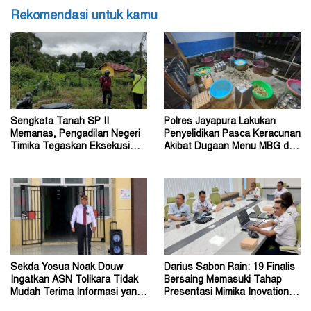
Rekomendasi untuk kamu
Sengketa Tanah SP II
Polres Jayapura Lakukan
Memanas, Pengadilan Negeri
Penyelidikan Pasca Keracunan
Timika Tegaskan Eksekusi
Akibat Dugaan Menu MBG di
Bukan Pemeriksaan Ulang
Depapre
Sekda Yosua Noak Douw
Darius Sabon Rain: 19 Finalis
Ingatkan ASN Tolikara Tidak
Bersaing Memasuki Tahap
Mudah Terima Informasi yang
Presentasi Mimika Inovation
Belum Akurat
Week 2026