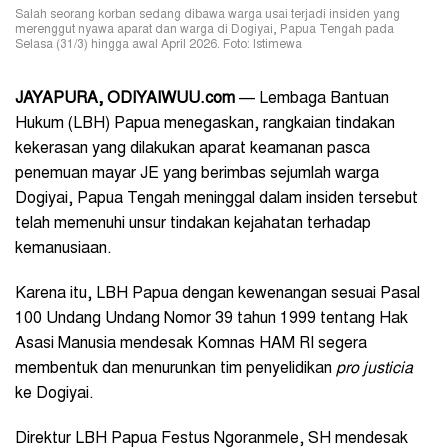
Salah seorang korban sedang dibawa warga usai terjadi insiden yang
merenggut nyawa aparat dan warga di Dogiyai, Papua Tengah pada
Selasa (31/3) hingga awal April 2026. Foto: Istimewa
JAYAPURA, ODIYAIWUU.com
— Lembaga Bantuan
Hukum (LBH) Papua menegaskan, rangkaian tindakan
kekerasan yang dilakukan aparat keamanan pasca
penemuan mayar JE yang berimbas sejumlah warga
Dogiyai, Papua Tengah meninggal dalam insiden tersebut
telah memenuhi unsur tindakan kejahatan terhadap
kemanusiaan.
Karena itu, LBH Papua dengan kewenangan sesuai Pasal
100 Undang Undang Nomor 39 tahun 1999 tentang Hak
Asasi Manusia mendesak Komnas HAM RI segera
membentuk dan menurunkan tim penyelidikan
pro justicia
ke Dogiyai.
Direktur LBH Papua Festus Ngoranmele, SH mendesak