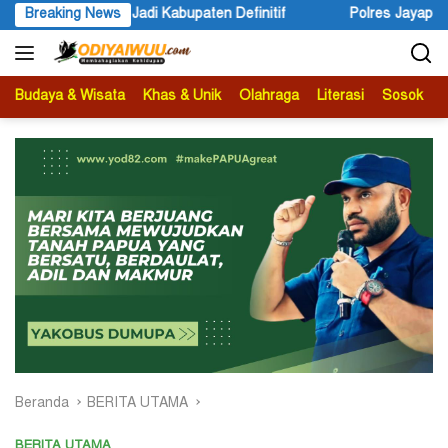
Langsung
a Jadi Kabupaten Definitif
Breaking News
Polres Jayapura Lakukan Penye
ke
konten
Budaya & Wisata
Khas & Unik
Olahraga
Literasi
Sosok
B
Beranda
BERITA UTAMA
BERITA UTAMA