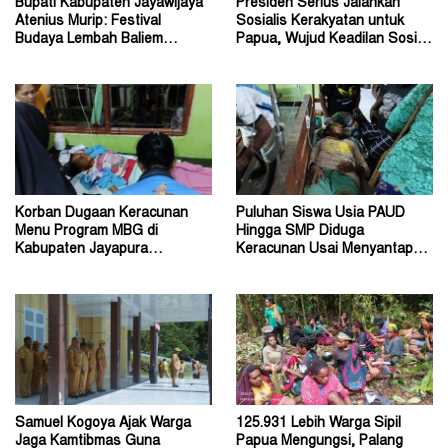
Bupati Kabupaten Jayawijaya
Presiden Serius Jalankan
Atenius Murip: Festival
Sosialis Kerakyatan untuk
Budaya Lembah Baliem
Papua, Wujud Keadilan Sosial
Dongkrak UMKM
bagi Masyarakat
Korban Dugaan Keracunan
Puluhan Siswa Usia PAUD
Menu Program MBG di
Hingga SMP Diduga
Kabupaten Jayapura
Keracunan Usai Menyantap
Diperkirakan Ratusan Orang
Menu Program MBG
Samuel Kogoya Ajak Warga
125.931 Lebih Warga Sipil
Jaga Kamtibmas Guna
Papua Mengungsi, Palang