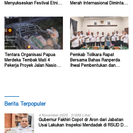
Menyukseskan Festival Etnik
Merah Internasional Diminta
Religi dan HUT RI
Segera Turun Tangan
Tentara Organisasi Papua
Pemkab Tolikara Rapat
Merdeka Tembak Mati 4
Bersama Bahas Ranperda
Pekerja Proyek Jalan Nasional
Ihwal Pembentukan dan
di Kabupaten Tolikara
Susunan Perangkat Daerah
Berita Terpopuler
4 November 2025
31656 Lihat
Gubernur Fakhiri Copot dr Aron dari Jabatan
Usai Lakukan Inspeksi Mendadak di RSUD Dok
II Jayapura