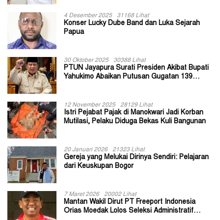
4 Desember 2025
31168 Lihat
Konser Lucky Dube Band dan Luka Sejarah
Papua
30 Oktober 2025
30388 Lihat
PTUN Jayapura Surati Presiden Akibat Bupati
Yahukimo Abaikan Putusan Gugatan 139
Kepala Kampung
12 November 2025
28129 Lihat
Istri Pejabat Pajak di Manokwari Jadi Korban
Mutilasi, Pelaku Diduga Bekas Kuli Bangunan
20 Januari 2026
21323 Lihat
Gereja yang Melukai Dirinya Sendiri: Pelajaran
dari Keuskupan Bogor
7 Maret 2026
20002 Lihat
Mantan Wakil Dirut PT Freeport Indonesia
Orias Moedak Lolos Seleksi Administratif
Calon ADK OJK