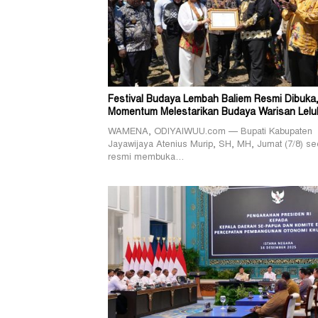
Festival Budaya Lembah Baliem Resmi Dibuka
Momentum Melestarikan Budaya Warisan Lelu
WAMENA, ODIYAIWUU.com — Bupati Kabupaten
Jayawijaya Atenius Murip, SH, MH, Jumat (7/8) se
resmi membuka…