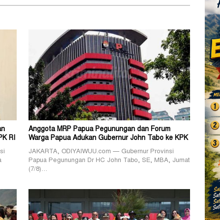
an
Anggota MRP Papua Pegunungan dan Forum
PK RI
Warga Papua Adukan Gubernur John Tabo ke KPK
si
JAKARTA, ODIYAIWUU.com — Gubernur Provinsi
a
Papua Pegunungan Dr HC John Tabo, SE, MBA, Jumat
(7/8)…