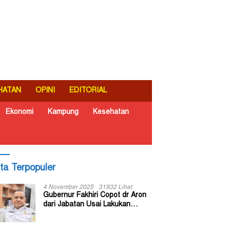
HATAN
OPINI
EDITORIAL
Ekonomi
Kampung
Kesehatan
ita Terpopuler
4 November 2025
31932 Lihat
Gubernur Fakhiri Copot dr Aron
dari Jabatan Usai Lakukan
Inspeksi Mendadak di RSUD Dok
II Jayapura