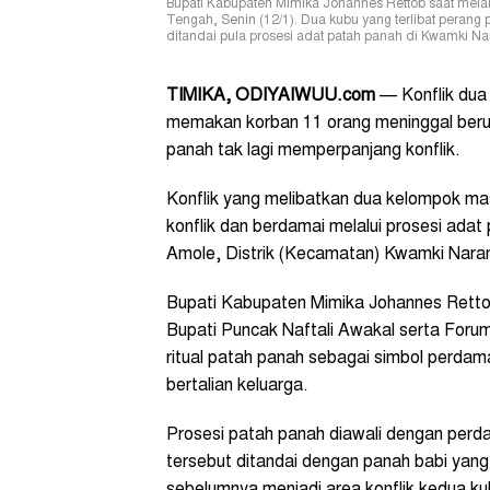
Bupati Kabupaten Mimika Johannes Rettob saat mela
Tengah, Senin (12/1). Dua kubu yang terlibat perang
ditandai pula prosesi adat patah panah di Kwamki Na
TIMIKA, ODIYAIWUU.com
— Konflik dua 
memakan korban 11 orang meninggal beruj
panah tak lagi memperpanjang konflik.
Konflik yang melibatkan dua kelompok m
konflik dan berdamai melalui prosesi ada
Amole, Distrik (Kecamatan) Kwamki Nara
Bupati Kabupaten Mimika Johannes Retto
Bupati Puncak Naftali Awakal serta Foru
ritual patah panah sebagai simbol perdam
bertalian keluarga.
Prosesi patah panah diawali dengan perda
tersebut ditandai dengan panah babi yang
sebelumnya menjadi area konflik kedua ku