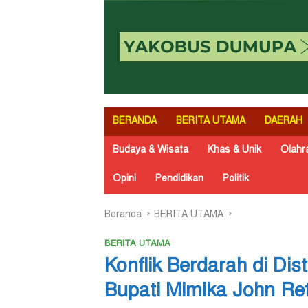
BERANDA
BERITA UTAMA
DAERAH
Budaya & Wisata
Khas & Unik
Olahr
Opini
Pendidikan
Politik
Beranda
BERITA UTAMA
BERITA UTAMA
Konflik Berdarah di Di
Bupati Mimika John Re