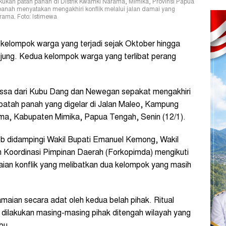
kukan patah panah di Distrik Kwamki Narama, Mimika, Provinsi Papua
 panah menyatakan mengakhiri konflik melalui jalan damai yang
rama. Foto: Istimewa
kelompok warga yang terjadi sejak Oktober hingga
ung. Kedua kelompok warga yang terlibat perang
assa dari Kubu Dang dan Newegan sepakat mengakhiri
t patah panah yang digelar di Jalan Maleo, Kampung
ma, Kabupaten Mimika, Papua Tengah, Senin (12/1).
b didampingi Wakil Bupati Emanuel Kemong, Wakil
m Koordinasi Pimpinan Daerah (Forkopimda) mengikuti
aian konflik yang melibatkan dua kelompok yang masih
maian secara adat oleh kedua belah pihak. Ritual
 dilakukan masing-masing pihak ditengah wilayah yang
bu.