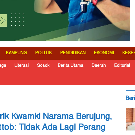
KAMPUNG
POLITIK
PENDIDIKAN
EKONOMI
KESE
aga
Literasi
Sosok
Berita Utama
Daerah
Editorial
Ber
strik Kwamki Narama Berujung,
ttob: Tidak Ada Lagi Perang