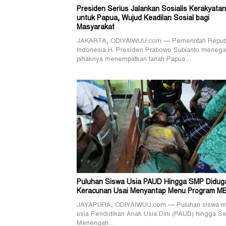
Presiden Serius Jalankan Sosialis Kerakyatan
untuk Papua, Wujud Keadilan Sosial bagi
Masyarakat
JAKARTA, ODIYAIWUU.com — Pemerintah Repub
Indonesia H. Presiden Prabowo Subianto menega
pihaknya menempatkan tanah Papua…
Puluhan Siswa Usia PAUD Hingga SMP Didug
Keracunan Usai Menyantap Menu Program M
JAYAPURA, ODIYAIWUU.com — Puluhan siswa mu
usia Pendidikan Anak Usia Dini (PAUD) hingga S
Menengah…