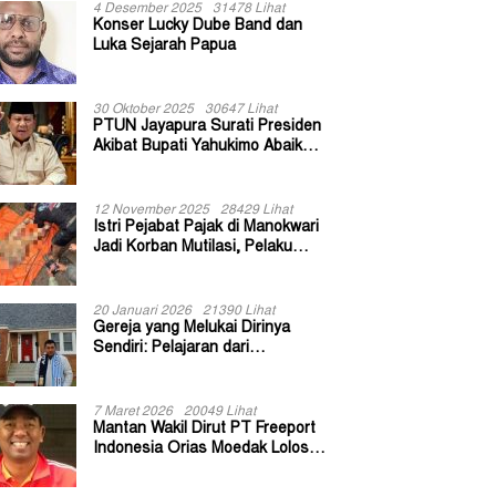
4 Desember 2025
31478 Lihat
Konser Lucky Dube Band dan
Luka Sejarah Papua
30 Oktober 2025
30647 Lihat
PTUN Jayapura Surati Presiden
Akibat Bupati Yahukimo Abaikan
Putusan Gugatan 139 Kepala
Kampung
12 November 2025
28429 Lihat
Istri Pejabat Pajak di Manokwari
Jadi Korban Mutilasi, Pelaku
Diduga Bekas Kuli Bangunan
20 Januari 2026
21390 Lihat
Gereja yang Melukai Dirinya
Sendiri: Pelajaran dari
Keuskupan Bogor
7 Maret 2026
20049 Lihat
Mantan Wakil Dirut PT Freeport
Indonesia Orias Moedak Lolos
Seleksi Administratif Calon ADK
OJK