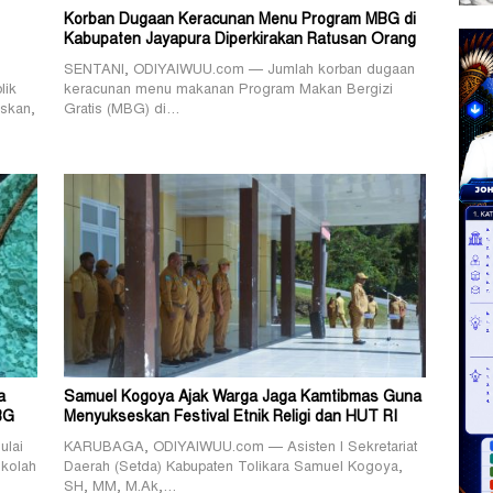
Korban Dugaan Keracunan Menu Program MBG di
Kabupaten Jayapura Diperkirakan Ratusan Orang
SENTANI, ODIYAIWUU.com — Jumlah korban dugaan
lik
keracunan menu makanan Program Makan Bergizi
skan,
Gratis (MBG) di…
a
Samuel Kogoya Ajak Warga Jaga Kamtibmas Guna
BG
Menyukseskan Festival Etnik Religi dan HUT RI
lai
KARUBAGA, ODIYAIWUU.com — Asisten I Sekretariat
ekolah
Daerah (Setda) Kabupaten Tolikara Samuel Kogoya,
SH, MM, M.Ak,…