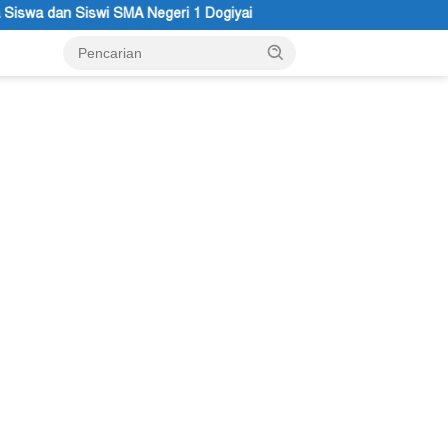
Dogiyai
Anggota MRP Papua Pegunungan dan Forum Warga P