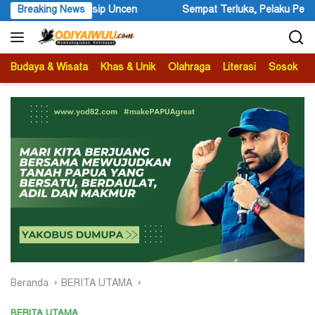
Langsung
at Terluka, Pelaku Penembakan Warga Negara Asing Dilarikan Kelo
Breaking News
ke
konten
Budaya & Wisata
Khas & Unik
Olahraga
Literasi
Sosok
B
Beranda
BERITA UTAMA
BERITA UTAMA