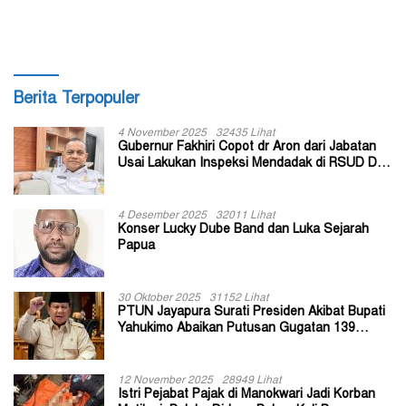
Berita Terpopuler
4 November 2025
32435 Lihat
Gubernur Fakhiri Copot dr Aron dari Jabatan
Usai Lakukan Inspeksi Mendadak di RSUD Dok
II Jayapura
4 Desember 2025
32011 Lihat
Konser Lucky Dube Band dan Luka Sejarah
Papua
30 Oktober 2025
31152 Lihat
PTUN Jayapura Surati Presiden Akibat Bupati
Yahukimo Abaikan Putusan Gugatan 139
Kepala Kampung
12 November 2025
28949 Lihat
Istri Pejabat Pajak di Manokwari Jadi Korban