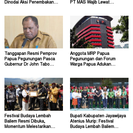
Dinodai Aksi Penembakan
PT MAS Wajib Lewat
Oleh Orang Tak Dikenal
Mekanisme RUPS
Tanggapan Resmi Pemprov
Anggota MRP Papua
Papua Pegunungan Pasca
Pegunungan dan Forum
Gubernur Dr John Tabo
Warga Papua Adukan
Diadukan ke KPK RI
Gubernur John Tabo ke KPK
Festival Budaya Lembah
Bupati Kabupaten Jayawijaya
Baliem Resmi Dibuka,
Atenius Murip: Festival
Momentum Melestarikan
Budaya Lembah Baliem
Budaya Warisan Leluhur
Dongkrak UMKM