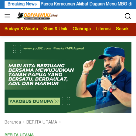
Langsung
asca Keracunan Akibat Dugaan Menu MBG di Depapre
Breaking News
Bupati 
ke
konten
Budaya & Wisata
Khas & Unik
Olahraga
Literasi
Sosok
B
Beranda
BERITA UTAMA
BERITA UTAMA