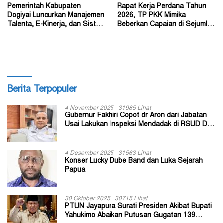
Pemerintah Kabupaten
Rapat Kerja Perdana Tahun
Dogiyai Luncurkan Manajemen
2026, TP PKK Mimika
Talenta, E-Kinerja, dan Sistem
Beberkan Capaian di Sejumlah
Dokumen Digital
Sektor Strategis
Berita Terpopuler
4 November 2025
31985 Lihat
Gubernur Fakhiri Copot dr Aron dari Jabatan
Usai Lakukan Inspeksi Mendadak di RSUD Dok
II Jayapura
4 Desember 2025
31563 Lihat
Konser Lucky Dube Band dan Luka Sejarah
Papua
30 Oktober 2025
30715 Lihat
PTUN Jayapura Surati Presiden Akibat Bupati
Yahukimo Abaikan Putusan Gugatan 139