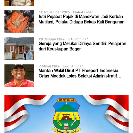
Kepala Kampung
12 November 2025
28484 Lihat
Istri Pejabat Pajak di Manokwari Jadi Korban
Mutilasi, Pelaku Diduga Bekas Kuli Bangunan
20 Januari 2026
21396 Lihat
Gereja yang Melukai Dirinya Sendiri: Pelajaran
dari Keuskupan Bogor
7 Maret 2026
20054 Lihat
Mantan Wakil Dirut PT Freeport Indonesia
Orias Moedak Lolos Seleksi Administratif
Calon ADK OJK