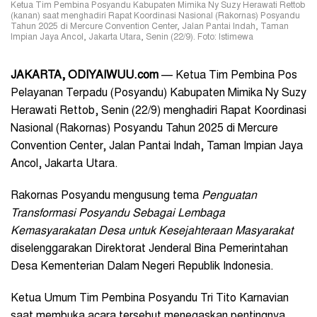
Ketua Tim Pembina Posyandu Kabupaten Mimika Ny Suzy Herawati Rettob
(kanan) saat menghadiri Rapat Koordinasi Nasional (Rakornas) Posyandu
Tahun 2025 di Mercure Convention Center, Jalan Pantai Indah, Taman
Impian Jaya Ancol, Jakarta Utara, Senin (22/9). Foto: Istimewa
JAKARTA, ODIYAIWUU.com
— Ketua Tim Pembina Pos
Pelayanan Terpadu (Posyandu) Kabupaten Mimika Ny Suzy
Herawati Rettob, Senin (22/9) menghadiri Rapat Koordinasi
Nasional (Rakornas) Posyandu Tahun 2025 di Mercure
Convention Center, Jalan Pantai Indah, Taman Impian Jaya
Ancol, Jakarta Utara.
Rakornas Posyandu mengusung tema
Penguatan
Transformasi Posyandu Sebagai Lembaga
Kemasyarakatan Desa untuk Kesejahteraan Masyarakat
diselenggarakan Direktorat Jenderal Bina Pemerintahan
Desa Kementerian Dalam Negeri Republik Indonesia.
Ketua Umum Tim Pembina Posyandu Tri Tito Karnavian
saat membuka acara tersebut menegaskan pentingnya