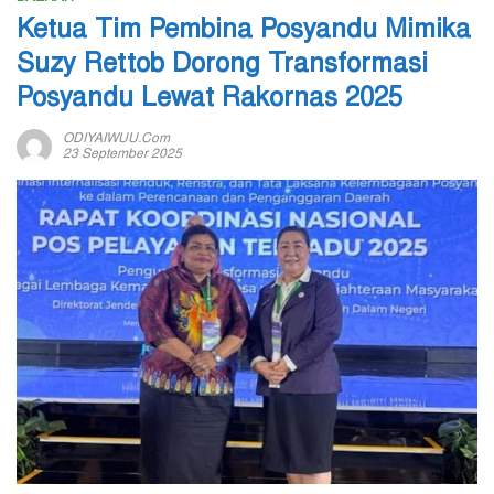
Ketua Tim Pembina Posyandu Mimika
Suzy Rettob Dorong Transformasi
Posyandu Lewat Rakornas 2025
ODIYAIWUU.com
23 September 2025