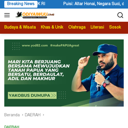
Langsung
ltar Honai, Negara Suci, dan Utusan Langit Karya Siswa dan Siswi SMA
Breaking News
ke
konten
Budaya & Wisata
Khas & Unik
Olahraga
Literasi
Sosok
B
Beranda
DAERAH
DAERAH