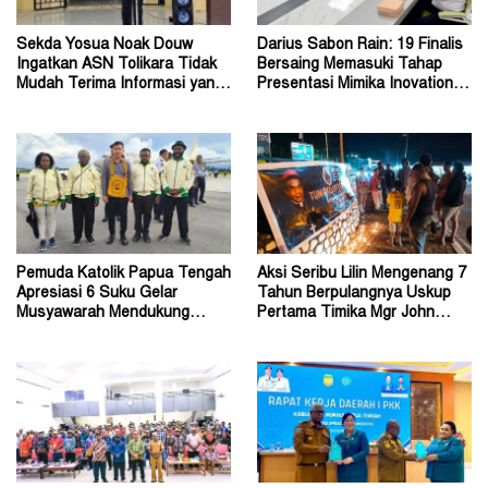
Sekda Yosua Noak Douw
Darius Sabon Rain: 19 Finalis
Ingatkan ASN Tolikara Tidak
Bersaing Memasuki Tahap
Mudah Terima Informasi yang
Presentasi Mimika Inovation
Belum Akurat
Week 2026
Pemuda Katolik Papua Tengah
Aksi Seribu Lilin Mengenang 7
Apresiasi 6 Suku Gelar
Tahun Berpulangnya Uskup
Musyawarah Mendukung
Pertama Timika Mgr John
Perda Jadi Acuan Dewan
Philip Saklil, Pr