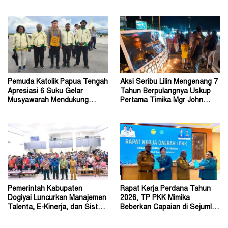
Belum Akurat
Week 2026
Pemuda Katolik Papua Tengah
Aksi Seribu Lilin Mengenang 7
Apresiasi 6 Suku Gelar
Tahun Berpulangnya Uskup
Musyawarah Mendukung
Pertama Timika Mgr John
Perda Jadi Acuan Dewan
Philip Saklil, Pr
Pemerintah Kabupaten
Rapat Kerja Perdana Tahun
Dogiyai Luncurkan Manajemen
2026, TP PKK Mimika
Talenta, E-Kinerja, dan Sistem
Beberkan Capaian di Sejumlah
Dokumen Digital
Sektor Strategis