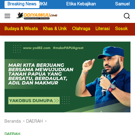
Langsung
ebajikan
Breaking News
Samuel Yogi Sebut Festival UMKM Mimika 2026 Mo
ke
konten
Budaya & Wisata
Khas & Unik
Olahraga
Literasi
Sosok
B
Beranda
DAERAH
DAERAH