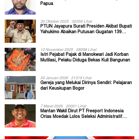
Papua
30 Oktober 2025
30356 Lihat
PTUN Jayapura Surati Presiden Akibat Bupati
Yahukimo Abaikan Putusan Gugatan 139
Kepala Kampung
12 November 2025
28098 Lihat
Istri Pejabat Pajak di Manokwari Jadi Korban
Mutilasi, Pelaku Diduga Bekas Kuli Bangunan
20 Januari 2026
21319 Lihat
Gereja yang Melukai Dirinya Sendiri: Pelajaran
dari Keuskupan Bogor
7 Maret 2026
20001 Lihat
Mantan Wakil Dirut PT Freeport Indonesia
Orias Moedak Lolos Seleksi Administratif
Calon ADK OJK