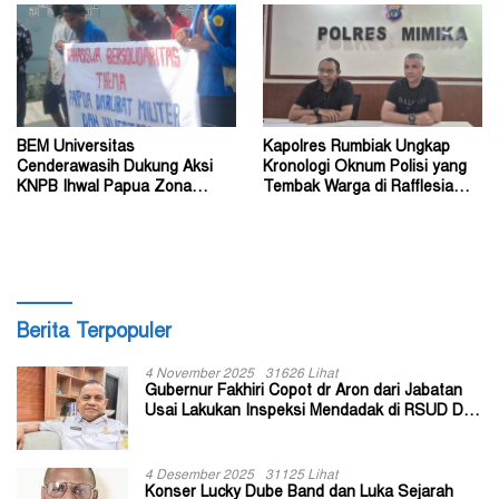
BEM Universitas
Kapolres Rumbiak Ungkap
Cenderawasih Dukung Aksi
Kronologi Oknum Polisi yang
KNPB Ihwal Papua Zona
Tembak Warga di Rafflesia
Darurat Militer dan
Residence Timika
Kemanusiaan
Berita Terpopuler
4 November 2025
31626 Lihat
Gubernur Fakhiri Copot dr Aron dari Jabatan
Usai Lakukan Inspeksi Mendadak di RSUD Dok
II Jayapura
4 Desember 2025
31125 Lihat
Konser Lucky Dube Band dan Luka Sejarah