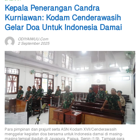
Kepala Penerangan Candra
Kurniawan: Kodam Cenderawasih
Gelar Doa Untuk Indonesia Damai
ODIYAIWUU.com
2 September 2025
Para pimpinan dan prajurit serta ASN Kodam XVII/Cenderawasih
menggelar kegiatan doa bersama untuk Indonesia damai di masing-
masing tempat ibadah di Jayapura, Papua, Senin (1/9). Tampak para