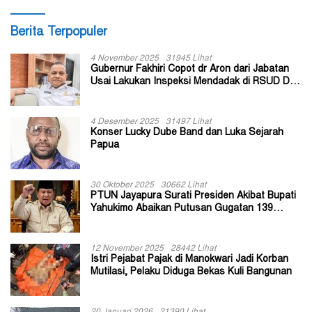
Berita Terpopuler
4 November 2025
31945 Lihat
Gubernur Fakhiri Copot dr Aron dari Jabatan
Usai Lakukan Inspeksi Mendadak di RSUD Dok
II Jayapura
4 Desember 2025
31497 Lihat
Konser Lucky Dube Band dan Luka Sejarah
Papua
30 Oktober 2025
30662 Lihat
PTUN Jayapura Surati Presiden Akibat Bupati
Yahukimo Abaikan Putusan Gugatan 139
Kepala Kampung
12 November 2025
28442 Lihat
Istri Pejabat Pajak di Manokwari Jadi Korban
Mutilasi, Pelaku Diduga Bekas Kuli Bangunan