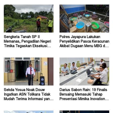
Sengketa Tanah SP II
Polres Jayapura Lakukan
Memanas, Pengadilan Negeri
Penyelidikan Pasca Keracunan
Timika Tegaskan Eksekusi
Akibat Dugaan Menu MBG di
Bukan Pemeriksaan Ulang
Depapre
Sekda Yosua Noak Douw
Darius Sabon Rain: 19 Finalis
Ingatkan ASN Tolikara Tidak
Bersaing Memasuki Tahap
Mudah Terima Informasi yang
Presentasi Mimika Inovation
Belum Akurat
Week 2026