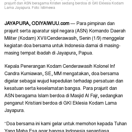
prajurit dan ASN beragama Kristen sedang berdoa di GKI Eklesia Kodam
Lama Jayapura. Foto: Istimewa
JAYAPURA, ODIYAIWUU.com
— Para pimpinan dan
prajurit serta aparatur sipil negara (ASN) Komando Daerah
Militer (Kodam) XVII/Cenderawasih, Senin (1/9) menggelar
kegiatan doa bersama untuk Indonesia damai di masing-
masing tempat ibadah di Jayapura, Papua.
Kepala Penerangan Kodam Cenderawasih Kolonel Inf
Candra Kurniawan, SE, MM mengatakan, doa bersama
digelar sebagai wujud kepedulian terhadap persatuan dan
kesatuan serta keselamatan bangsa. Para prajurit dan
ASN beragama Islam berdoa di Masjid Al Fajr, sedangkan
penganut Kristiani berdoa di GKI Eklesia Kodam Lama
Jayapura.
“Doa bersama ini kami gelar untuk memohon kepada Tuhan
Yang Maha Esa agar bangsa Indonesia senantiasa