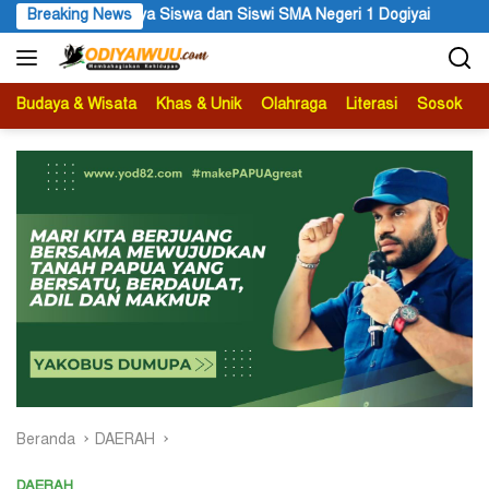
Langsung
geri 1 Dogiyai
Breaking News
Anggota MRP Papua Pegunungan dan Forum 
ke
konten
Budaya & Wisata
Khas & Unik
Olahraga
Literasi
Sosok
B
Beranda
DAERAH
DAERAH