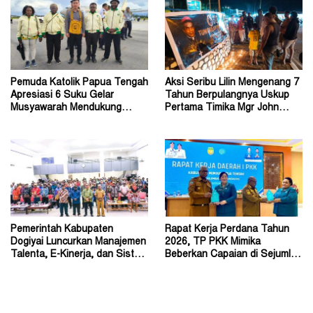
Pemuda Katolik Papua Tengah
Aksi Seribu Lilin Mengenang 7
Apresiasi 6 Suku Gelar
Tahun Berpulangnya Uskup
Musyawarah Mendukung
Pertama Timika Mgr John
Perda Jadi Acuan Dewan
Philip Saklil, Pr
Pemerintah Kabupaten
Rapat Kerja Perdana Tahun
Dogiyai Luncurkan Manajemen
2026, TP PKK Mimika
Talenta, E-Kinerja, dan Sistem
Beberkan Capaian di Sejumlah
Dokumen Digital
Sektor Strategis