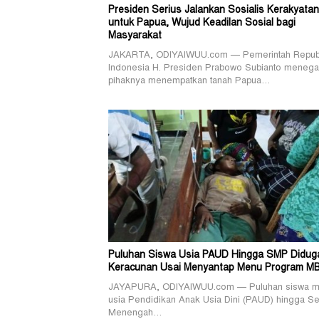
Presiden Serius Jalankan Sosialis Kerakyatan
untuk Papua, Wujud Keadilan Sosial bagi
Masyarakat
JAKARTA, ODIYAIWUU.com — Pemerintah Repub
Indonesia H. Presiden Prabowo Subianto menega
pihaknya menempatkan tanah Papua…
Puluhan Siswa Usia PAUD Hingga SMP Didug
Keracunan Usai Menyantap Menu Program M
JAYAPURA, ODIYAIWUU.com — Puluhan siswa mu
usia Pendidikan Anak Usia Dini (PAUD) hingga S
Menengah…