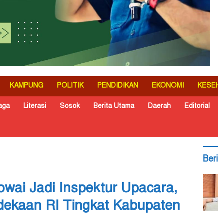
KAMPUNG
POLITIK
PENDIDIKAN
EKONOMI
KESE
aga
Literasi
Sosok
Berita Utama
Daerah
Editorial
Ber
owai Jadi Inspektur Upacara,
dekaan RI Tingkat Kabupaten