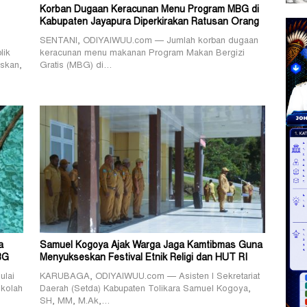
Korban Dugaan Keracunan Menu Program MBG di
Kabupaten Jayapura Diperkirakan Ratusan Orang
SENTANI, ODIYAIWUU.com — Jumlah korban dugaan
lik
keracunan menu makanan Program Makan Bergizi
skan,
Gratis (MBG) di…
a
Samuel Kogoya Ajak Warga Jaga Kamtibmas Guna
BG
Menyukseskan Festival Etnik Religi dan HUT RI
lai
KARUBAGA, ODIYAIWUU.com — Asisten I Sekretariat
ekolah
Daerah (Setda) Kabupaten Tolikara Samuel Kogoya,
SH, MM, M.Ak,…