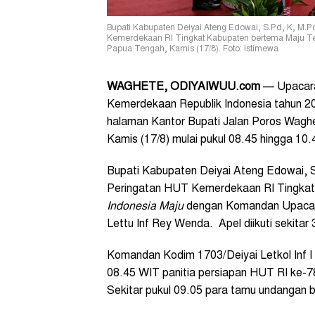
Bupati Kabupaten Deiyai Ateng Edowai, S.Pd, K, M.P
Kemerdekaan RI Tingkat Kabupaten bertema Maju Ter
Papua Tengah, Kamis (17/8). Foto: Istimewa
WAGHETE, ODIYAIWUU.com
— Upacara 
Kemerdekaan Republik Indonesia tahun 20
halaman Kantor Bupati Jalan Poros Waghet
Kamis (17/8) mulai pukul 08.45 hingga 10.
Bupati Kabupaten Deiyai Ateng Edowai, S
Peringatan HUT Kemerdekaan RI Tingka
Indonesia Maju
dengan Komandan Upacar
Lettu Inf Rey Wenda. Apel diikuti sekitar
Komandan Kodim 1703/Deiyai Letkol Inf I
08.45 WIT panitia persiapan HUT RI ke-7
Sekitar pukul 09.05 para tamu undangan 