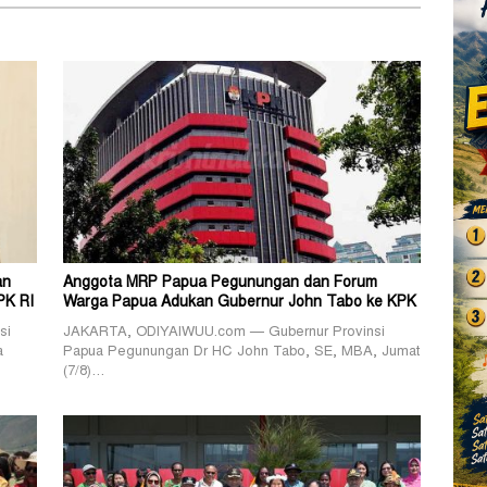
an
Anggota MRP Papua Pegunungan dan Forum
PK RI
Warga Papua Adukan Gubernur John Tabo ke KPK
si
JAKARTA, ODIYAIWUU.com — Gubernur Provinsi
a
Papua Pegunungan Dr HC John Tabo, SE, MBA, Jumat
(7/8)…