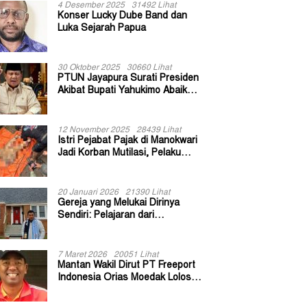
4 Desember 2025
31492 Lihat
Konser Lucky Dube Band dan
Luka Sejarah Papua
30 Oktober 2025
30660 Lihat
PTUN Jayapura Surati Presiden
Akibat Bupati Yahukimo Abaikan
Putusan Gugatan 139 Kepala
Kampung
12 November 2025
28439 Lihat
Istri Pejabat Pajak di Manokwari
Jadi Korban Mutilasi, Pelaku
Diduga Bekas Kuli Bangunan
20 Januari 2026
21390 Lihat
Gereja yang Melukai Dirinya
Sendiri: Pelajaran dari
Keuskupan Bogor
7 Maret 2026
20051 Lihat
Mantan Wakil Dirut PT Freeport
Indonesia Orias Moedak Lolos
Seleksi Administratif Calon ADK
OJK