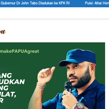
n ke KPK RI
Puisi: Altar Honai, Negara Suci, dan Utusan La