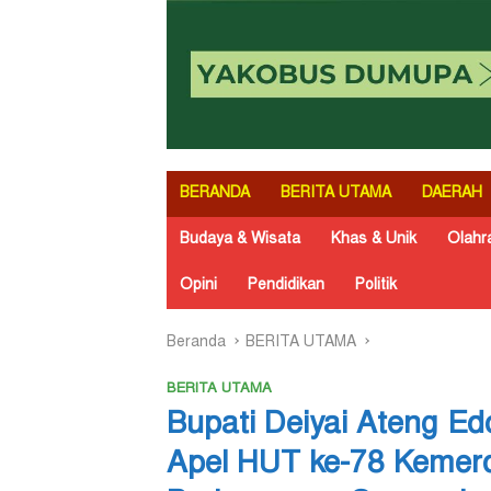
BERANDA
BERITA UTAMA
DAERAH
Budaya & Wisata
Khas & Unik
Olahr
Opini
Pendidikan
Politik
Beranda
BERITA UTAMA
BERITA UTAMA
Bupati Deiyai Ateng Ed
Apel HUT ke-78 Kemer