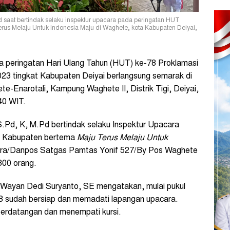
d saat bertindak selaku inspektur upacara pada peringatan HUT
us Melaju Untuk Indonesia Maju di Waghete, kota Kabupaten Deiyai,
peringatan Hari Ulang Tahun (HUT) ke-78 Proklamasi
23 tingkat Kabupaten Deiyai berlangsung semarak di
e-Enarotali, Kampung Waghete II, Distrik Tigi, Deiyai,
40 WIT.
.Pd, K, M.Pd bertindak selaku Inspektur Upacara
t Kabupaten bertema
Maju Terus Melaju Untuk
a/Danpos Satgas Pamtas Yonif 527/By Pos Waghete
 300 orang.
 Wayan Dedi Suryanto, SE mengatakan, mulai pukul
8 sudah bersiap dan memadati lapangan upacara.
berdatangan dan menempati kursi.