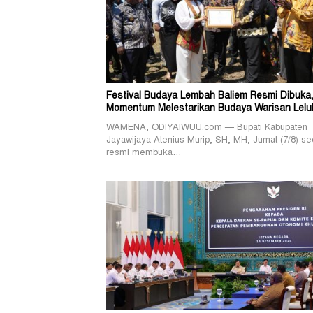
Festival Budaya Lembah Baliem Resmi Dibuka
Momentum Melestarikan Budaya Warisan Lelu
WAMENA, ODIYAIWUU.com — Bupati Kabupaten
Jayawijaya Atenius Murip, SH, MH, Jumat (7/8) se
resmi membuka…