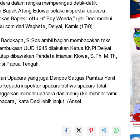
dera dalam rangka memperingati detik-detik
ai Bapak Ateng Edowai selaku inspektur upacara
kan Bapak Lettu Inf Rey Wenda,” ujar Dedi melalui
uu.com dari Waghete, Deiyai, Kamis (17/8).
s Badokapa, S.Sos ambil bagian membacakan teks
embukaan UUD 1945 dilakukan Ketua KNPI Deiyai
utup dibawakan Pendeta Imanuel Klowe, S.Th. M.Th,
nsi Papua Tengah.
ndan Upacara yang juga Danpos Satgas Pamtas Yonif
 kepada inspektur upacara bahwa upacara telah
inggalkan mimbar upacara dan menuju ke mimbar tamu
cara,” kata Dedi lebih lanjut. (Ansel