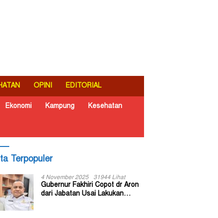
HATAN
OPINI
EDITORIAL
Ekonomi
Kampung
Kesehatan
ita Terpopuler
4 November 2025
31944 Lihat
Gubernur Fakhiri Copot dr Aron
dari Jabatan Usai Lakukan
Inspeksi Mendadak di RSUD Dok
II Jayapura