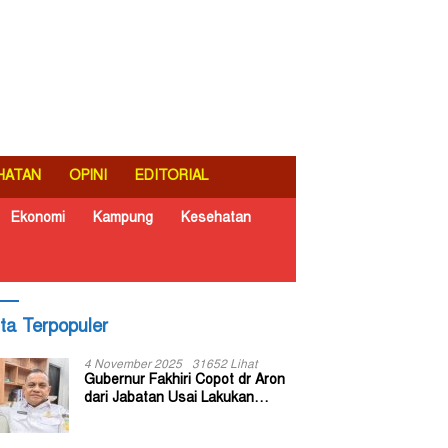
HATAN
OPINI
EDITORIAL
Ekonomi
Kampung
Kesehatan
ita Terpopuler
4 November 2025
31652 Lihat
Gubernur Fakhiri Copot dr Aron
dari Jabatan Usai Lakukan
Inspeksi Mendadak di RSUD Dok
II Jayapura