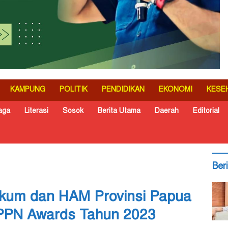
KAMPUNG
POLITIK
PENDIDIKAN
EKONOMI
KESE
aga
Literasi
Sosok
Berita Utama
Daerah
Editorial
Ber
ukum dan HAM Provinsi Papua
PPN Awards Tahun 2023