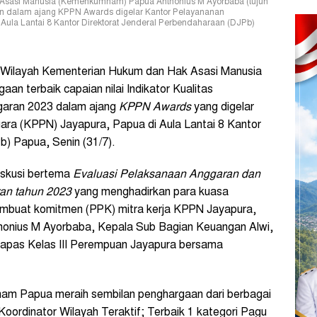
 Asasi Manusia (Kemenkumham) Papua Anthonius M Ayorbaba (tujuh
aan dalam ajang KPPN Awards digelar Kantor Pelayananan
ula Lantai 8 Kantor Direktorat Jenderal Perbendaharaan (DJPb)
Wilayah Kementerian Hukum dan Hak Asasi Manusia
 terbaik capaian nilai Indikator Kualitas
garan 2023 dalam ajang
KPPN Awards
yang digelar
ra (KPPN) Jayapura, Papua di Aula Lantai 8 Kantor
b) Papua, Senin (31/7).
diskusi bertema
E
valuasi
P
elaksanaan
A
nggaran dan
ran
t
ahun 2023
yang menghadirkan para kuasa
mbuat komitmen (PPK) mitra kerja KPPN Jayapura,
nius M Ayorbaba, Kepala Sub Bagian Keuangan Alwi,
pas Kelas III Perempuan Jayapura bersama
am Papua meraih sembilan penghargaan dari berbagai
 Koordinator Wilayah Teraktif; Terbaik 1 kategori Pagu