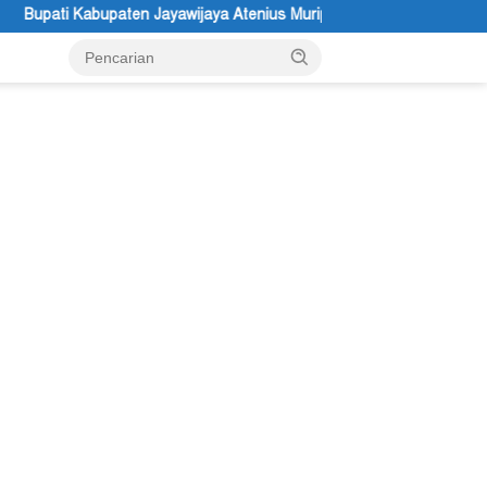
a Atenius Murip: Festival Budaya Lembah Baliem Dongkrak UMKM