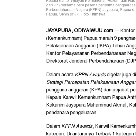
Kepala Kantor Wilayah Kementerian Hukum dan Hak
dari kiri) bersama para peserta penerima pengharg
Perbendaharaan Negara (KPPN) Jayapura, Papua di A
Papua, Senin (31/7). Foto: Istimewa
JAYAPURA, ODIYAIWUU.com
— Kantor 
(Kemenkumham) Papua meraih 9 penghargaan
Pelaksanaan Anggaran (IKPA) Tahun Ang
Kantor Pelayananan Perbendaharaan Nega
Direktorat Jenderal Perbendaharaan (DJP
Dalam acara
KPPN Awards
digelar juga 
S
trategi
P
ercepatan
P
elaksanaan
A
ngga
pengguna anggaran (KPA) dan pejabat pe
Kepala Kanwil Kemenkumham Papua Antho
Kakanim Jayapura Muhammad Akmal, Kala
pendahara pengeluaran.
Dalam
KPPN Awards
, Kanwil Kemenkumh
kategori. Di antaranya Terbaik 1 kategori