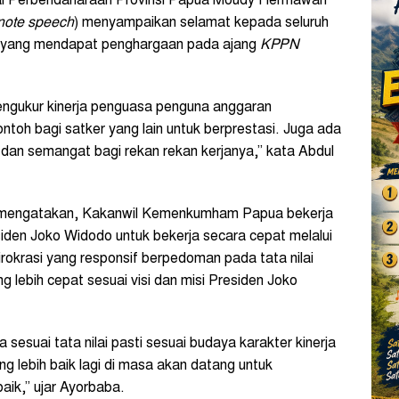
ral Perbendaharaan Provinsi Papua Moudy Hermawan
note speech
) menyampaikan selamat kepada seluruh
 yang mendapat penghargaan pada ajang
KPPN
ngukur kinerja penguasa penguna anggaran
ntoh bagi satker yang lain untuk berprestasi. Juga ada
dan semangat bagi rekan rekan kerjanya,” kata Abdul
 mengatakan, Kakanwil Kemenkumham Papua bekerja
iden Joko Widodo untuk bekerja secara cepat melalui
irokrasi yang responsif berpedoman pada tata nilai
g lebih cepat sesuai visi dan misi Presiden Joko
esuai tata nilai pasti sesuai budaya karakter kinerja
 lebih baik lagi di masa akan datang untuk
aik,” ujar Ayorbaba.