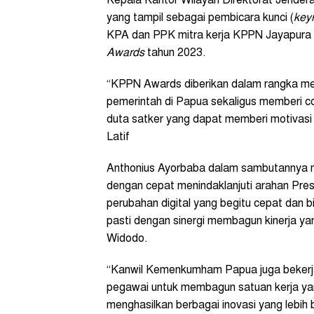
Kepala Kantor Wilayah Direktorat Jende
yang tampil sebagai pembicara kunci (
k
ey
KPA dan PPK mitra kerja KPPN Jayapura
Awards
tahun 2023.
“KPPN Awards diberikan dalam rangka me
pemerintah di Papua sekaligus memberi co
duta satker yang dapat memberi motivasi 
Latif
Anthonius Ayorbaba dalam sambutannya
dengan cepat menindaklanjuti arahan Pres
perubahan digital yang begitu cepat dan b
pasti dengan sinergi membagun kinerja yan
Widodo.
“Kanwil Kemenkumham Papua juga bekerja s
pegawai untuk membagun satuan kerja yang
menghasilkan berbagai inovasi yang lebih b