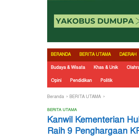
BERANDA
BERITA UTAMA
DAERAH
Budaya & Wisata
Khas & Unik
Olahr
Opini
Pendidikan
Politik
Beranda
BERITA UTAMA
BERITA UTAMA
Kanwil Kementerian H
Raih 9 Penghargaan K