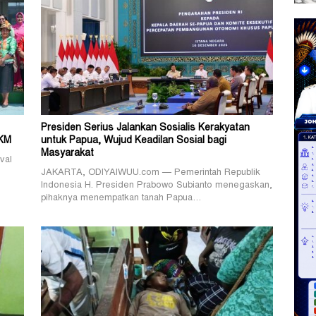
Presiden Serius Jalankan Sosialis Kerakyatan
MKM
untuk Papua, Wujud Keadilan Sosial bagi
Masyarakat
val
JAKARTA, ODIYAIWUU.com — Pemerintah Republik
Indonesia H. Presiden Prabowo Subianto menegaskan,
pihaknya menempatkan tanah Papua…