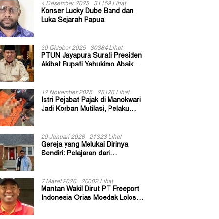
4 Desember 2025
31159 Lihat
Konser Lucky Dube Band dan
Luka Sejarah Papua
30 Oktober 2025
30384 Lihat
PTUN Jayapura Surati Presiden
Akibat Bupati Yahukimo Abaikan
Putusan Gugatan 139 Kepala
Kampung
12 November 2025
28126 Lihat
Istri Pejabat Pajak di Manokwari
Jadi Korban Mutilasi, Pelaku
Diduga Bekas Kuli Bangunan
20 Januari 2026
21323 Lihat
Gereja yang Melukai Dirinya
Sendiri: Pelajaran dari
Keuskupan Bogor
7 Maret 2026
20002 Lihat
Mantan Wakil Dirut PT Freeport
Indonesia Orias Moedak Lolos
Seleksi Administratif Calon ADK
OJK