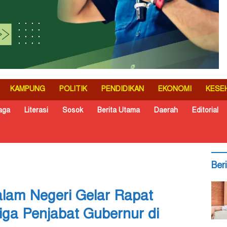
KAMPUNG
POLITIK
PENDIDIKAN
EKONOMI
KESE
aga
Literasi
Sosok
Berita Utama
Daerah
Editorial
Ber
alam Negeri Gelar Rapat
iga Penjabat Gubernur di