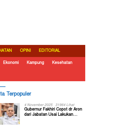
HATAN
OPINI
EDITORIAL
Ekonomi
Kampung
Kesehatan
ita Terpopuler
4 November 2025
31964 Lihat
Gubernur Fakhiri Copot dr Aron
dari Jabatan Usai Lakukan
Inspeksi Mendadak di RSUD Dok
II Jayapura