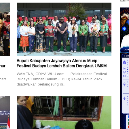
,
Bupati Kabupaten Jayawijaya Atenius Murip:
hur
Festival Budaya Lembah Baliem Dongkrak UMKM
WAMENA, ODIYAIWUU.com — Pelaksanaan Festival
cara
Budaya Lembah Baliem (FBLB) ke-34 Tahun 2026
dijadwalkan berlangsung di…