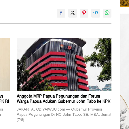
an
Anggota MRP Papua Pegunungan dan Forum
PK RI
Warga Papua Adukan Gubernur John Tabo ke KPK
si
JAKARTA, ODIYAIWUU.com — Gubernur Provinsi
a
Papua Pegunungan Dr HC John Tabo, SE, MBA, Jumat
(7/8)…