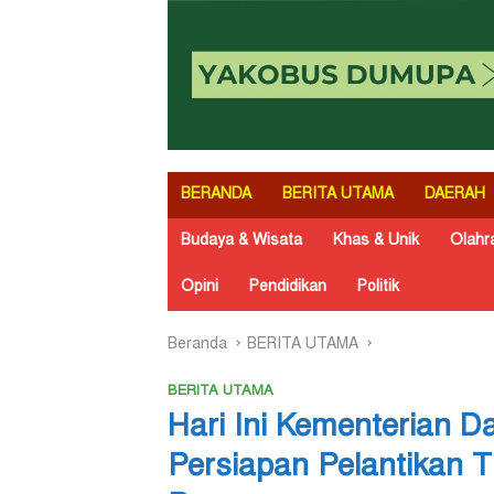
BERANDA
BERITA UTAMA
DAERAH
Budaya & Wisata
Khas & Unik
Olahr
Opini
Pendidikan
Politik
Beranda
BERITA UTAMA
BERITA UTAMA
Hari Ini Kementerian D
Persiapan Pelantikan T