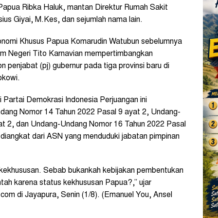
 Papua Ribka Haluk, mantan Direktur Rumah Sakit
s Giyai, M.Kes, dan sejumlah nama lain.
onomi Khusus Papua Komarudin Watubun sebelumnya
am Negeri Tito Karnavian mempertimbangkan
penjabat (pj) gubernur pada tiga provinsi baru di
okowi.
i Partai Demokrasi Indonesia Perjuangan ini
ang Nomor 14 Tahun 2022 Pasal 9 ayat 2, Undang-
at 2, dan Undang-Undang Nomor 16 Tahun 2022 Pasal
 diangkat dari ASN yang menduduki jabatan pimpinan
a kekhususan. Sebab bukankah kebijakan pembentukan
intah karena status kekhususan Papua?,” ujar
com di Jayapura, Senin (1/8). (Emanuel You, Ansel