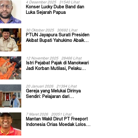
4 Desember 2025
31540 Lihat
Konser Lucky Dube Band dan
Luka Sejarah Papua
30 Oktober 2025
30692 Lihat
PTUN Jayapura Surati Presiden
Akibat Bupati Yahukimo Abaikan
Putusan Gugatan 139 Kepala
Kampung
12 November 2025
28466 Lihat
Istri Pejabat Pajak di Manokwari
Jadi Korban Mutilasi, Pelaku
Diduga Bekas Kuli Bangunan
20 Januari 2026
21394 Lihat
Gereja yang Melukai Dirinya
Sendiri: Pelajaran dari
Keuskupan Bogor
7 Maret 2026
20051 Lihat
Mantan Wakil Dirut PT Freeport
Indonesia Orias Moedak Lolos
Seleksi Administratif Calon ADK
OJK