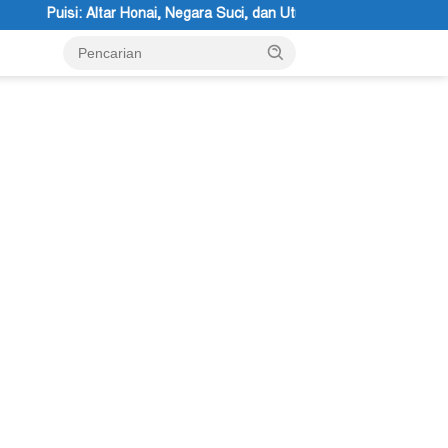
ra Suci, dan Utusan Langit Karya Siswa dan Siswi SMA Negeri 1 Dogiya