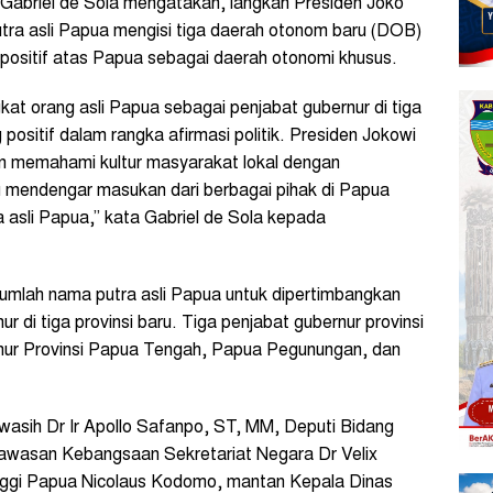
Gabriel de Sola mengatakan, langkah Presiden Joko
ra asli Papua mengisi tiga daerah otonom baru (DOB)
k positif atas Papua sebagai daerah otonomi khusus.
t orang asli Papua sebagai penjabat gubernur di tiga
positif dalam rangka afirmasi politik. Presiden Jokowi
n memahami kultur masyarakat lokal dengan
ntu mendengar masukan dari berbagai pihak di Papua
 asli Papua,” kata Gabriel de Sola kepada
ejumlah nama putra asli Papua untuk dipertimbangkan
 di tiga provinsi baru. Tiga penjabat gubernur provinsi
ur Provinsi Papua Tengah, Papua Pegunungan, dan
wasih Dr Ir Apollo Safanpo, ST, MM, Deputi Bidang
awasan Kebangsaan Sekretariat Negara Dr Velix
ggi Papua Nicolaus Kodomo, mantan Kepala Dinas