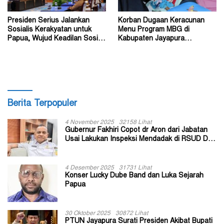
Presiden Serius Jalankan
Korban Dugaan Keracunan
Sosialis Kerakyatan untuk
Menu Program MBG di
Papua, Wujud Keadilan Sosial
Kabupaten Jayapura
bagi Masyarakat
Diperkirakan Ratusan Orang
Berita Terpopuler
4 November 2025
32158 Lihat
Gubernur Fakhiri Copot dr Aron dari Jabatan
Usai Lakukan Inspeksi Mendadak di RSUD Dok
II Jayapura
4 Desember 2025
31731 Lihat
Konser Lucky Dube Band dan Luka Sejarah
Papua
30 Oktober 2025
30872 Lihat
PTUN Jayapura Surati Presiden Akibat Bupati