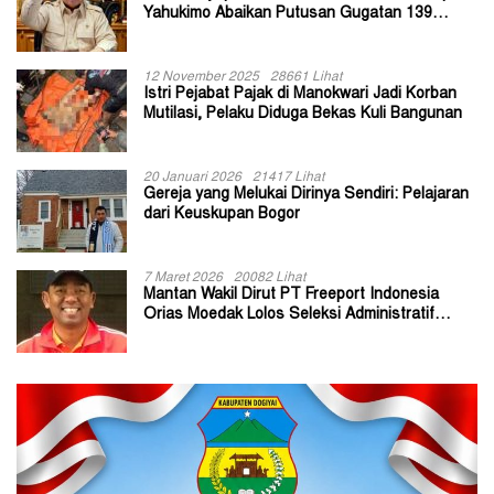
Yahukimo Abaikan Putusan Gugatan 139
Kepala Kampung
12 November 2025
28661 Lihat
Istri Pejabat Pajak di Manokwari Jadi Korban
Mutilasi, Pelaku Diduga Bekas Kuli Bangunan
20 Januari 2026
21417 Lihat
Gereja yang Melukai Dirinya Sendiri: Pelajaran
dari Keuskupan Bogor
7 Maret 2026
20082 Lihat
Mantan Wakil Dirut PT Freeport Indonesia
Orias Moedak Lolos Seleksi Administratif
Calon ADK OJK