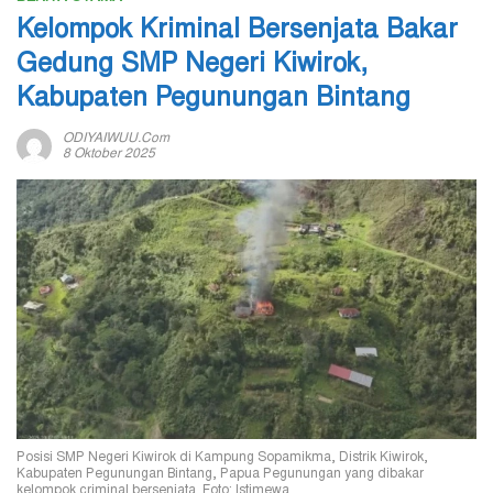
Kelompok Kriminal Bersenjata Bakar
Gedung SMP Negeri Kiwirok,
Kabupaten Pegunungan Bintang
ODIYAIWUU.com
8 Oktober 2025
Posisi SMP Negeri Kiwirok di Kampung Sopamikma, Distrik Kiwirok,
Kabupaten Pegunungan Bintang, Papua Pegunungan yang dibakar
kelompok criminal bersenjata. Foto: Istimewa