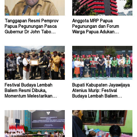
Tanggapan Resmi Pemprov
Anggota MRP Papua
Papua Pegunungan Pasca
Pegunungan dan Forum
Gubernur Dr John Tabo
Warga Papua Adukan
Diadukan ke KPK RI
Gubernur John Tabo ke KPK
Festival Budaya Lembah
Bupati Kabupaten Jayawijaya
Baliem Resmi Dibuka,
Atenius Murip: Festival
Momentum Melestarikan
Budaya Lembah Baliem
Budaya Warisan Leluhur
Dongkrak UMKM