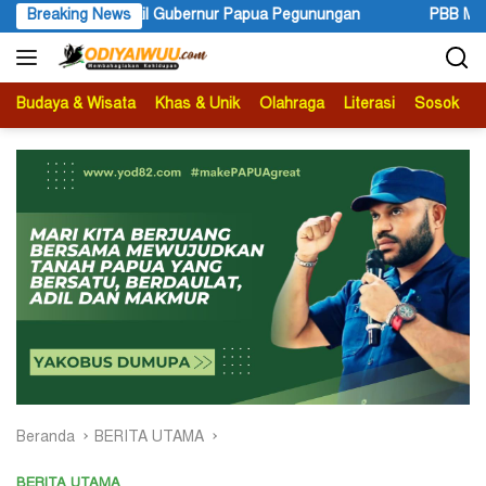
Langsung
a Pegunungan
Breaking News
PBB Mengakui Kedaulatan Negara Maluku Sela
ke
konten
Budaya & Wisata
Khas & Unik
Olahraga
Literasi
Sosok
B
Beranda
BERITA UTAMA
BERITA UTAMA