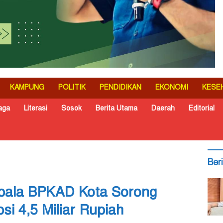
KAMPUNG
POLITIK
PENDIDIKAN
EKONOMI
KESE
aga
Literasi
Sosok
Berita Utama
Daerah
Editorial
Ber
epala BPKAD Kota Sorong
i 4,5 Miliar Rupiah