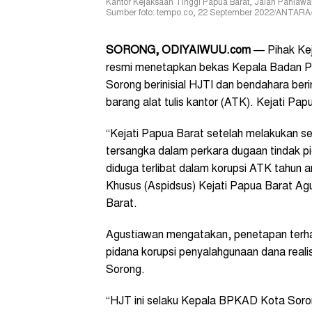
Kantor Kejaksaan Tinggi Papua Barat, Jalan Pahlaw
Sumber foto: tempo.co, 22 September 2022/ANTARA/
SORONG, ODIYAIWUU.com
— Pihak Kej
resmi menetapkan bekas Kepala Badan P
Sorong berinisial HJTI dan bendahara be
barang alat tulis kantor (ATK). Kejati Pa
“Kejati Papua Barat setelah melakukan s
tersangka dalam perkara dugaan tindak 
diduga terlibat dalam korupsi ATK tahun 
Khusus (Aspidsus) Kejati Papua Barat A
Barat.
Agustiawan mengatakan, penetapan terhad
pidana korupsi penyalahgunaan dana real
Sorong.
“HJT ini selaku Kepala BPKAD Kota Soron