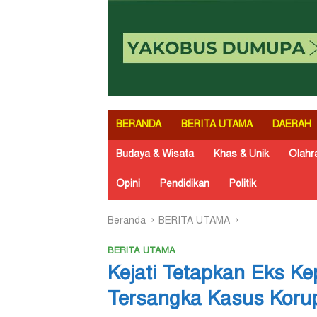
BERANDA
BERITA UTAMA
DAERAH
Budaya & Wisata
Khas & Unik
Olahr
Opini
Pendidikan
Politik
Beranda
BERITA UTAMA
BERITA UTAMA
Kejati Tetapkan Eks K
Tersangka Kasus Korups