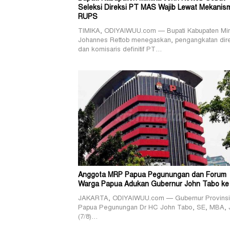
Seleksi Direksi PT MAS Wajib Lewat Mekanis
RUPS
TIMIKA, ODIYAIWUU.com — Bupati Kabupaten Mi
Johannes Rettob menegaskan, pengangkatan dir
dan komisaris definitif PT…
Anggota MRP Papua Pegunungan dan Forum
Warga Papua Adukan Gubernur John Tabo ke
JAKARTA, ODIYAIWUU.com — Gubernur Provinsi
Papua Pegunungan Dr HC John Tabo, SE, MBA, 
(7/8)…