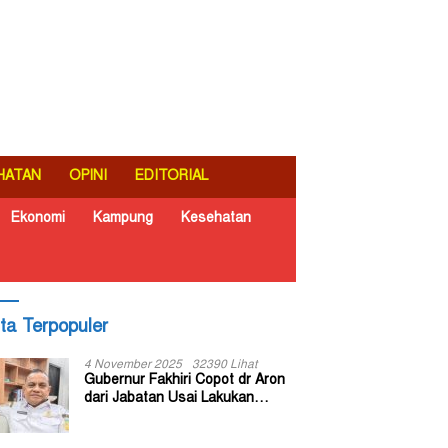
HATAN
OPINI
EDITORIAL
Ekonomi
Kampung
Kesehatan
ita Terpopuler
4 November 2025
32390 Lihat
Gubernur Fakhiri Copot dr Aron
dari Jabatan Usai Lakukan
Inspeksi Mendadak di RSUD Dok
II Jayapura