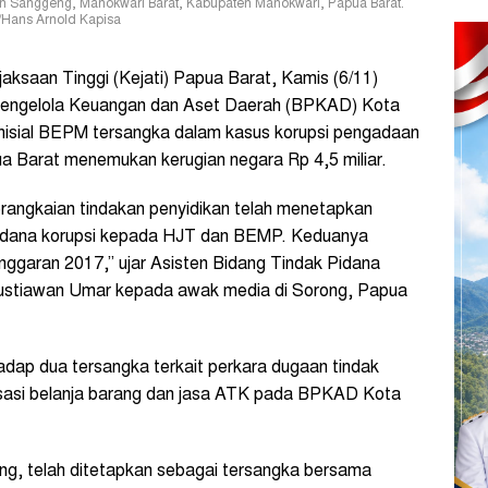
an Sanggeng, Manokwari Barat, Kabupaten Manokwari, Papua Barat.
Hans Arnold Kapisa
aksaan Tinggi (Kejati) Papua Barat, Kamis (6/11)
engelola Keuangan dan Aset Daerah (BPKAD) Kota
rinisial BEPM tersangka dalam kasus korupsi pengadaan
pua Barat menemukan kerugian negara Rp 4,5 miliar.
erangkaian tindakan penyidikan telah menetapkan
pidana korupsi kepada HJT dan BEMP. Keduanya
anggaran 2017,” ujar Asisten Bidang Tindak Pidana
gustiawan Umar kepada awak media di Sorong, Papua
ap dua tersangka terkait perkara dugaan tindak
isasi belanja barang dan jasa ATK pada BPKAD Kota
g, telah ditetapkan sebagai tersangka bersama