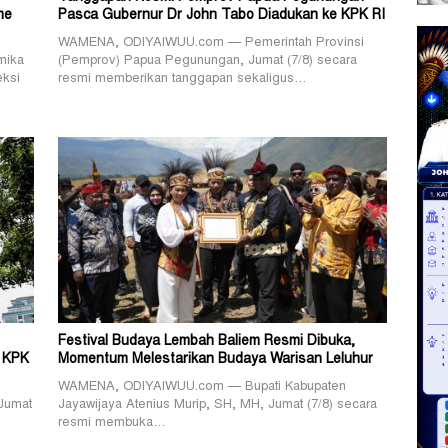
me
Pasca Gubernur Dr John Tabo Diadukan ke KPK RI
WAMENA, ODIYAIWUU.com — Pemerintah Provinsi
mika
(Pemprov) Papua Pegunungan, Jumat (7/8) secara
eksi
resmi memberikan tanggapan sekaligus…
Festival Budaya Lembah Baliem Resmi Dibuka,
 KPK
Momentum Melestarikan Budaya Warisan Leluhur
WAMENA, ODIYAIWUU.com — Bupati Kabupaten
Jumat
Jayawijaya Atenius Murip, SH, MH, Jumat (7/8) secara
resmi membuka…