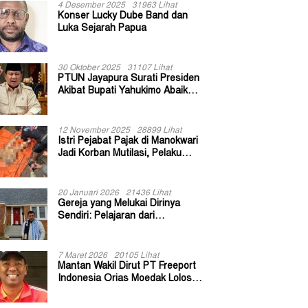
4 Desember 2025
31963 Lihat
Konser Lucky Dube Band dan
Luka Sejarah Papua
30 Oktober 2025
31107 Lihat
PTUN Jayapura Surati Presiden
Akibat Bupati Yahukimo Abaikan
Putusan Gugatan 139 Kepala
Kampung
12 November 2025
28899 Lihat
Istri Pejabat Pajak di Manokwari
Jadi Korban Mutilasi, Pelaku
Diduga Bekas Kuli Bangunan
20 Januari 2026
21436 Lihat
Gereja yang Melukai Dirinya
Sendiri: Pelajaran dari
Keuskupan Bogor
7 Maret 2026
20105 Lihat
Mantan Wakil Dirut PT Freeport
Indonesia Orias Moedak Lolos
Seleksi Administratif Calon ADK
OJK