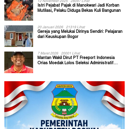
12 November 2025
28097 Lihat
Istri Pejabat Pajak di Manokwari Jadi Korban
Mutilasi, Pelaku Diduga Bekas Kuli Bangunan
20 Januari 2026
21319 Lihat
Gereja yang Melukai Dirinya Sendiri: Pelajaran
dari Keuskupan Bogor
7 Maret 2026
20001 Lihat
Mantan Wakil Dirut PT Freeport Indonesia
Orias Moedak Lolos Seleksi Administratif
Calon ADK OJK