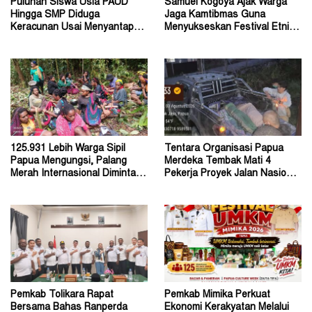
Puluhan Siswa Usia PAUD
Samuel Kogoya Ajak Warga
Hingga SMP Diduga
Jaga Kamtibmas Guna
Keracunan Usai Menyantap
Menyukseskan Festival Etnik
Menu Program MBG
Religi dan HUT RI
125.931 Lebih Warga Sipil
Tentara Organisasi Papua
Papua Mengungsi, Palang
Merdeka Tembak Mati 4
Merah Internasional Diminta
Pekerja Proyek Jalan Nasional
Segera Turun Tangan
di Kabupaten Tolikara
Pemkab Tolikara Rapat
Pemkab Mimika Perkuat
Bersama Bahas Ranperda
Ekonomi Kerakyatan Melalui