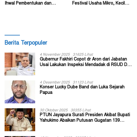
Ihwal Pembentukan dan
Festival Usaha Mikro, Kecil
Susunan Perangkat Daerah
dan Menengah 2026
Berita Terpopuler
4 November 2025
31625 Lihat
Gubernur Fakhiri Copot dr Aron dari Jabatan
Usai Lakukan Inspeksi Mendadak di RSUD Dok
II Jayapura
4 Desember 2025
31123 Lihat
Konser Lucky Dube Band dan Luka Sejarah
Papua
30 Oktober 2025
30355 Lihat
PTUN Jayapura Surati Presiden Akibat Bupati
Yahukimo Abaikan Putusan Gugatan 139
Kepala Kampung