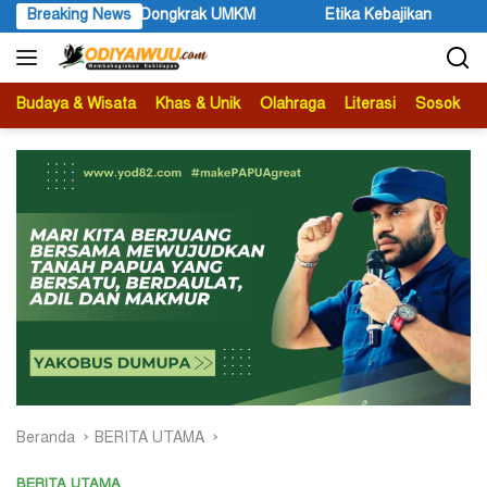
Langsung
 Dongkrak UMKM
Breaking News
Etika Kebajikan
Samuel Yogi Sebut
ke
konten
Budaya & Wisata
Khas & Unik
Olahraga
Literasi
Sosok
B
Beranda
BERITA UTAMA
BERITA UTAMA