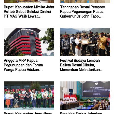
Bupati Kabupaten Mimika John
Tanggapan Resmi Pemprov
Rettob Sebut Seleksi Direksi
Papua Pegunungan Pasca
PT MAS Wajib Lewat
Gubernur Dr John Tabo
Mekanisme RUPS
Diadukan ke KPK RI
Anggota MRP Papua
Festival Budaya Lembah
Pegunungan dan Forum
Baliem Resmi Dibuka,
Warga Papua Adukan
Momentum Melestarikan
Gubernur John Tabo ke KPK
Budaya Warisan Leluhur