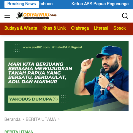
Langsung
APS Papua Pegunungan Sonni Lokobal: Kalau Mau KPK Audit Dana O
Breaking News
ke
konten
Budaya & Wisata
Khas & Unik
Olahraga
Literasi
Sosok
B
Beranda
BERITA UTAMA
BERITA UTAMA