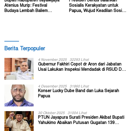
Bupati Kabupaten Jayawijaya
Presiden Serius Jalankan
Atenius Murip: Festival
Sosialis Kerakyatan untuk
Budaya Lembah Baliem
Papua, Wujud Keadilan Sosial
Dongkrak UMKM
bagi Masyarakat
Berita Terpopuler
4 November 2025
32293 Lihat
Gubernur Fakhiri Copot dr Aron dari Jabatan
Usai Lakukan Inspeksi Mendadak di RSUD Dok
II Jayapura
4 Desember 2025
31860 Lihat
Konser Lucky Dube Band dan Luka Sejarah
Papua
30 Oktober 2025
31004 Lihat
PTUN Jayapura Surati Presiden Akibat Bupati
Yahukimo Abaikan Putusan Gugatan 139
Kepala Kampung