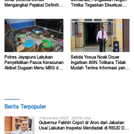
Umar Diminta Serius
Memanas, Pengadilan Negeri
Mengangkat Pejabat Definitif
Timika Tegaskan Eksekusi
Dirjen Bimas Katolik
Bukan Pemeriksaan Ulang
Polres Jayapura Lakukan
Sekda Yosua Noak Douw
Penyelidikan Pasca Keracunan
Ingatkan ASN Tolikara Tidak
Akibat Dugaan Menu MBG di
Mudah Terima Informasi yang
Depapre
Belum Akurat
Berita Terpopuler
4 November 2025
32579 Lihat
Gubernur Fakhiri Copot dr Aron dari Jabatan
Usai Lakukan Inspeksi Mendadak di RSUD Dok