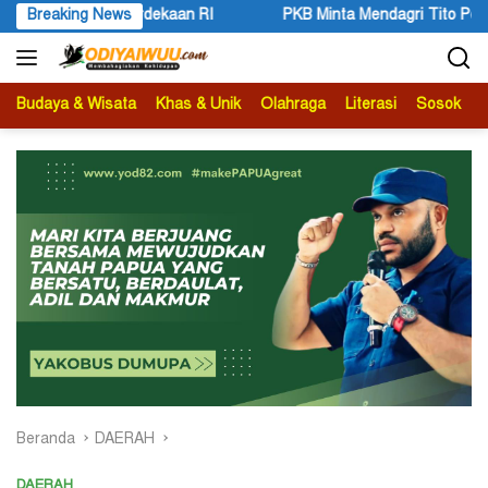
Langsung
a Mendagri Tito Perhatikan Keaktifan Ismail Asso sebagai Anggota
Breaking News
ke
konten
Budaya & Wisata
Khas & Unik
Olahraga
Literasi
Sosok
B
Beranda
DAERAH
DAERAH