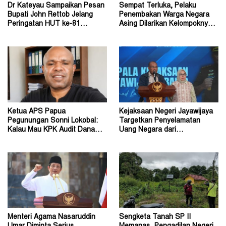
Dr Kateyau Sampaikan Pesan
Sempat Terluka, Pelaku
Bupati John Rettob Jelang
Penembakan Warga Negara
Peringatan HUT ke-81
Asing Dilarikan Kelompoknya
Kemerdekaan RI
ke Dalam Hutan
Ketua APS Papua
Kejaksaan Negeri Jayawijaya
Pegunungan Sonni Lokobal:
Targetkan Penyelamatan
Kalau Mau KPK Audit Dana
Uang Negara dari
Otsus Seluruh Tanah Papua
Penanganan Perkara Korupsi
Menteri Agama Nasaruddin
Sengketa Tanah SP II