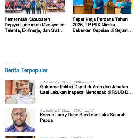
Pemerintah Kabupaten
Rapat Kerja Perdana Tahun
Dogiyai Luncurkan Manajemen
2026, TP PKK Mimika
Talenta, E-Kinerja, dan Sistem
Beberkan Capaian di Sejumlah
Dokumen Digital
Sektor Strategis
Berita Terpopuler
4 November 2025
32098 Lihat
Gubernur Fakhiri Copot dr Aron dari Jabatan
Usai Lakukan Inspeksi Mendadak di RSUD Dok
II Jayapura
4 Desember 2025
31677 Lihat
Konser Lucky Dube Band dan Luka Sejarah
Papua