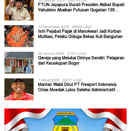
30 Oktober 2025
30819 Lihat
PTUN Jayapura Surati Presiden Akibat Bupati
Yahukimo Abaikan Putusan Gugatan 139
Kepala Kampung
12 November 2025
28609 Lihat
Istri Pejabat Pajak di Manokwari Jadi Korban
Mutilasi, Pelaku Diduga Bekas Kuli Bangunan
20 Januari 2026
21411 Lihat
Gereja yang Melukai Dirinya Sendiri: Pelajaran
dari Keuskupan Bogor
7 Maret 2026
20071 Lihat
Mantan Wakil Dirut PT Freeport Indonesia
Orias Moedak Lolos Seleksi Administratif
Calon ADK OJK