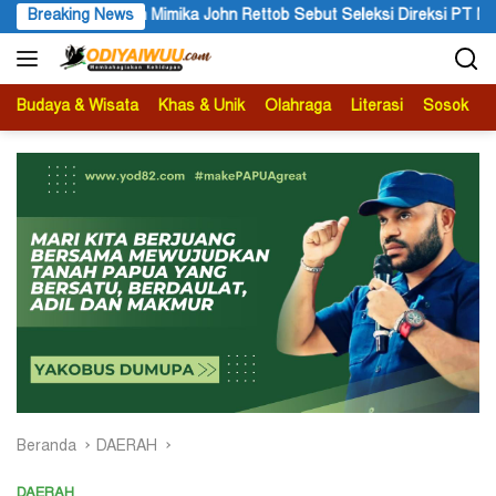
Langsung
 Seleksi Direksi PT MAS Wajib Lewat Mekanisme RUPS
Breaking News
Tangg
ke
konten
Budaya & Wisata
Khas & Unik
Olahraga
Literasi
Sosok
B
Beranda
DAERAH
DAERAH