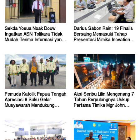
Sekda Yosua Noak Douw
Darius Sabon Rain: 19 Finalis
Ingatkan ASN Tolikara Tidak
Bersaing Memasuki Tahap
Mudah Terima Informasi yang
Presentasi Mimika Inovation
Belum Akurat
Week 2026
Pemuda Katolik Papua Tengah
Aksi Seribu Lilin Mengenang 7
Apresiasi 6 Suku Gelar
Tahun Berpulangnya Uskup
Musyawarah Mendukung
Pertama Timika Mgr John
Perda Jadi Acuan Dewan
Philip Saklil, Pr