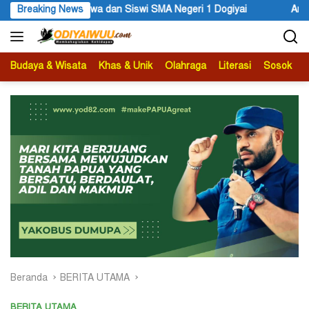
Langsung
Siswa dan Siswi SMA Negeri 1 Dogiyai
Breaking News
Anggota MRP Papua Pe
ke
konten
Budaya & Wisata
Khas & Unik
Olahraga
Literasi
Sosok
B
Beranda
BERITA UTAMA
BERITA UTAMA