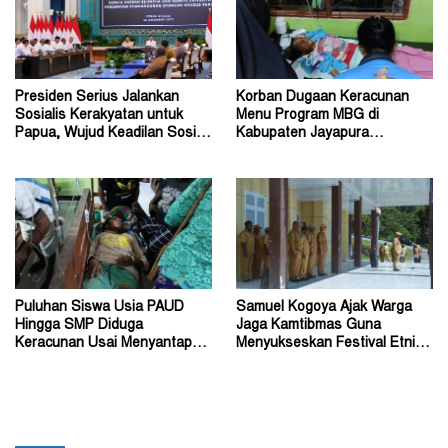
Presiden Serius Jalankan
Korban Dugaan Keracunan
Sosialis Kerakyatan untuk
Menu Program MBG di
Papua, Wujud Keadilan Sosial
Kabupaten Jayapura
bagi Masyarakat
Diperkirakan Ratusan Orang
Puluhan Siswa Usia PAUD
Samuel Kogoya Ajak Warga
Hingga SMP Diduga
Jaga Kamtibmas Guna
Keracunan Usai Menyantap
Menyukseskan Festival Etnik
Menu Program MBG
Religi dan HUT RI