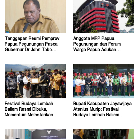
Tanggapan Resmi Pemprov
Anggota MRP Papua
Papua Pegunungan Pasca
Pegunungan dan Forum
Gubernur Dr John Tabo
Warga Papua Adukan
Diadukan ke KPK RI
Gubernur John Tabo ke KPK
Festival Budaya Lembah
Bupati Kabupaten Jayawijaya
Baliem Resmi Dibuka,
Atenius Murip: Festival
Momentum Melestarikan
Budaya Lembah Baliem
Budaya Warisan Leluhur
Dongkrak UMKM