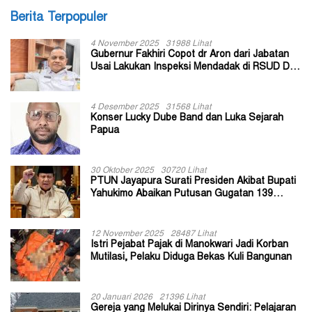
Berita Terpopuler
4 November 2025
31988 Lihat
Gubernur Fakhiri Copot dr Aron dari Jabatan
Usai Lakukan Inspeksi Mendadak di RSUD Dok
II Jayapura
4 Desember 2025
31568 Lihat
Konser Lucky Dube Band dan Luka Sejarah
Papua
30 Oktober 2025
30720 Lihat
PTUN Jayapura Surati Presiden Akibat Bupati
Yahukimo Abaikan Putusan Gugatan 139
Kepala Kampung
12 November 2025
28487 Lihat
Istri Pejabat Pajak di Manokwari Jadi Korban
Mutilasi, Pelaku Diduga Bekas Kuli Bangunan
20 Januari 2026
21396 Lihat
Gereja yang Melukai Dirinya Sendiri: Pelajaran