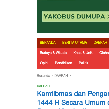
BERANDA
BERITA UTAMA
DAERAH
Budaya & Wisata
Khas & Unik
Olahr
Opini
Pendidikan
Politik
Beranda
DAERAH
DAERAH
Kamtibmas dan Pengama
1444 H Secara Umum d