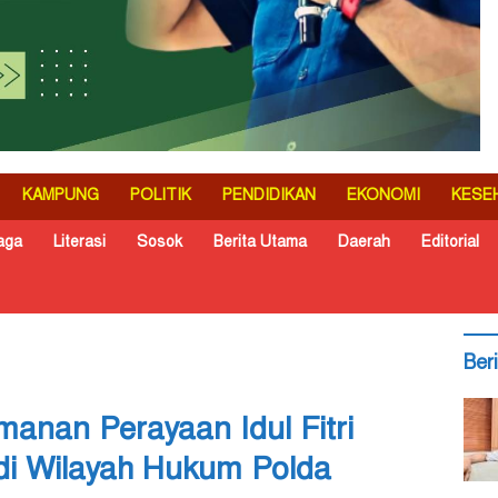
KAMPUNG
POLITIK
PENDIDIKAN
EKONOMI
KESE
aga
Literasi
Sosok
Berita Utama
Daerah
Editorial
Ber
nan Perayaan Idul Fitri
i Wilayah Hukum Polda