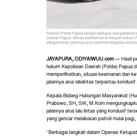
Personil Polda Papua tengah bertugas saat pelaksan
Daerah Papua. Situasi kamtibmas di wilayah hukum P
pengamanan jalannya arus lalulintas terpantau kondus
JAYAPURA, ODIYAIWUU.com
— Hasil p
hukum Kepolisian Daerah (Polda) Papua da
memperlihatkan, situasi keamanan dan k
jalannya arus lalulintas terpantau kondusif.
Kepala Bidang Hubungan Masyarakat (Hu
Prabowo, SH, SIK, M.Kom mengungkapkan
jalannya arus lalu lintas yang kondusif t
yang gencar melakukan patroli mulai pagi,
“Berbagai langkah dalam Operasi Ketupat