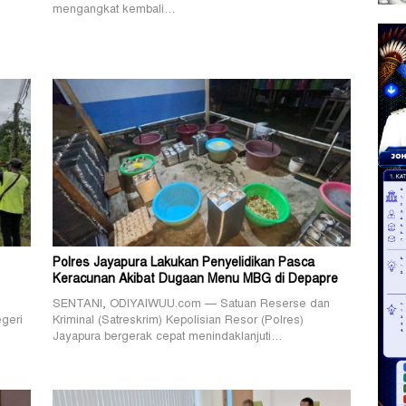
mengangkat kembali…
Polres Jayapura Lakukan Penyelidikan Pasca
Keracunan Akibat Dugaan Menu MBG di Depapre
SENTANI, ODIYAIWUU.com — Satuan Reserse dan
geri
Kriminal (Satreskrim) Kepolisian Resor (Polres)
Jayapura bergerak cepat menindaklanjuti…