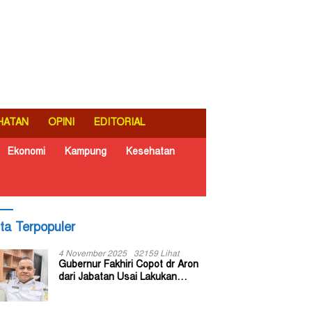
HATAN
OPINI
EDITORIAL
Ekonomi
Kampung
Kesehatan
ita Terpopuler
4 November 2025
32159 Lihat
Gubernur Fakhiri Copot dr Aron
dari Jabatan Usai Lakukan
Inspeksi Mendadak di RSUD Dok
II Jayapura