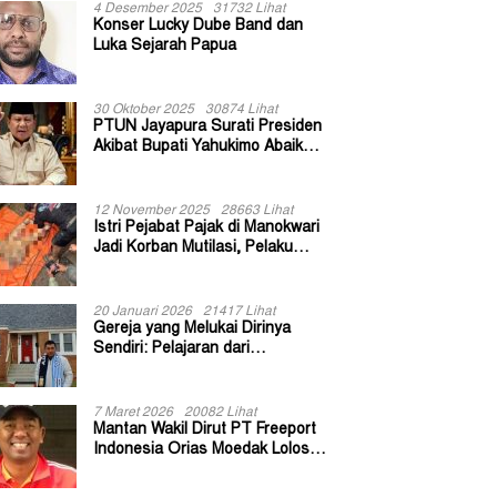
4 Desember 2025
31732 Lihat
Konser Lucky Dube Band dan
Luka Sejarah Papua
30 Oktober 2025
30874 Lihat
PTUN Jayapura Surati Presiden
Akibat Bupati Yahukimo Abaikan
Putusan Gugatan 139 Kepala
Kampung
12 November 2025
28663 Lihat
Istri Pejabat Pajak di Manokwari
Jadi Korban Mutilasi, Pelaku
Diduga Bekas Kuli Bangunan
20 Januari 2026
21417 Lihat
Gereja yang Melukai Dirinya
Sendiri: Pelajaran dari
Keuskupan Bogor
7 Maret 2026
20082 Lihat
Mantan Wakil Dirut PT Freeport
Indonesia Orias Moedak Lolos
Seleksi Administratif Calon ADK
OJK