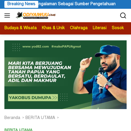
Langsung
i Sumber Pengetahuan
Breaking News
Ketua APS Papua Pegunungan Sonni 
ke
konten
Budaya & Wisata
Khas & Unik
Olahraga
Literasi
Sosok
B
Beranda
BERITA UTAMA
BERITA UTAMA