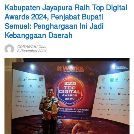
Kabupaten Jayapura Raih Top Digital
Awards 2024, Penjabat Bupati
Semuel: Penghargaan Ini Jadi
Kebanggaan Daerah
ODIYAIWUU.com
6 Desember 2024