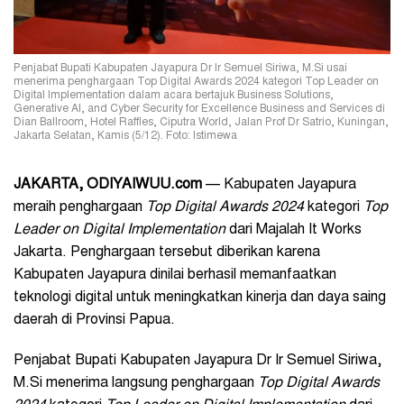
Penjabat Bupati Kabupaten Jayapura Dr Ir Semuel Siriwa, M.Si usai
menerima penghargaan Top Digital Awards 2024 kategori Top Leader on
Digital Implementation dalam acara bertajuk Business Solutions,
Generative AI, and Cyber Security for Excellence Business and Services di
Dian Ballroom, Hotel Raffles, Ciputra World, Jalan Prof Dr Satrio, Kuningan,
Jakarta Selatan, Kamis (5/12). Foto: Istimewa
JAKARTA, ODIYAIWUU.com
— Kabupaten Jayapura
meraih penghargaan
Top Digital Awards 2024
kategori
Top
Leader on Digital Implementation
dari Majalah It Works
Jakarta. Penghargaan tersebut diberikan karena
Kabupaten Jayapura dinilai berhasil memanfaatkan
teknologi digital untuk meningkatkan kinerja dan daya saing
daerah di Provinsi Papua.
Penjabat Bupati Kabupaten Jayapura Dr Ir Semuel Siriwa,
M.Si menerima langsung penghargaan
Top Digital Awards