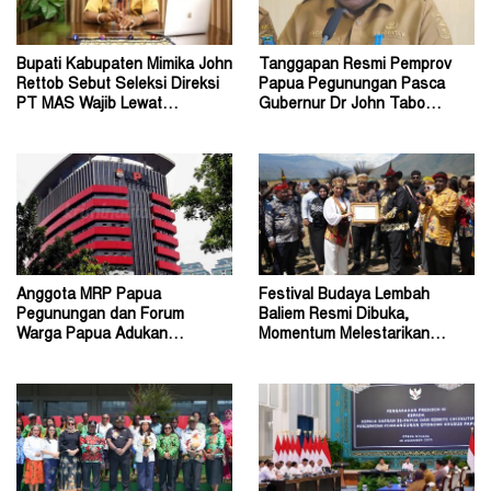
Bupati Kabupaten Mimika John
Tanggapan Resmi Pemprov
Rettob Sebut Seleksi Direksi
Papua Pegunungan Pasca
PT MAS Wajib Lewat
Gubernur Dr John Tabo
Mekanisme RUPS
Diadukan ke KPK RI
Anggota MRP Papua
Festival Budaya Lembah
Pegunungan dan Forum
Baliem Resmi Dibuka,
Warga Papua Adukan
Momentum Melestarikan
Gubernur John Tabo ke KPK
Budaya Warisan Leluhur