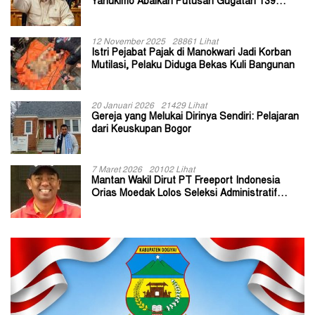
Yahukimo Abaikan Putusan Gugatan 139
Kepala Kampung
12 November 2025
28861 Lihat
Istri Pejabat Pajak di Manokwari Jadi Korban
Mutilasi, Pelaku Diduga Bekas Kuli Bangunan
20 Januari 2026
21429 Lihat
Gereja yang Melukai Dirinya Sendiri: Pelajaran
dari Keuskupan Bogor
7 Maret 2026
20102 Lihat
Mantan Wakil Dirut PT Freeport Indonesia
Orias Moedak Lolos Seleksi Administratif
Calon ADK OJK