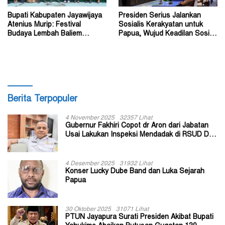
Bupati Kabupaten Jayawijaya
Presiden Serius Jalankan
Atenius Murip: Festival
Sosialis Kerakyatan untuk
Budaya Lembah Baliem
Papua, Wujud Keadilan Sosial
Dongkrak UMKM
bagi Masyarakat
Berita Terpopuler
4 November 2025
32357 Lihat
Gubernur Fakhiri Copot dr Aron dari Jabatan
Usai Lakukan Inspeksi Mendadak di RSUD Dok
II Jayapura
4 Desember 2025
31932 Lihat
Konser Lucky Dube Band dan Luka Sejarah
Papua
30 Oktober 2025
31071 Lihat
PTUN Jayapura Surati Presiden Akibat Bupati