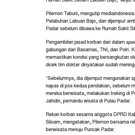
Rumah Sakit Siloam Labuan Bajo,” lanjut 
Pilemon Tabuni, mengutip mediaindonesia
Pelabuhan Labuan Bajo, dan dijemput amb
Padar sebelum dibawa ke Rumah Sakit Si
Pengambilan jasad korban dari dalam
spe
gabungan dari Basarnas, TNI, dan Polri. 
memastikan kondisi yang bersangkutan ole
dicek tim dokter dinyatakan sudah mening
“Sebelumnya, dia dijemput mengunakan s
napas di pos kedua pendakian, sebelum me
mereka berwisata, melakukan treking di
Jahidin, pemandu wisata di Pulau Padar.
Rekan korban sesama anggota DPRD Kabup
Siloam, mengatakan, Pilemon bersama r
berwisata menuju Puncak Padar.