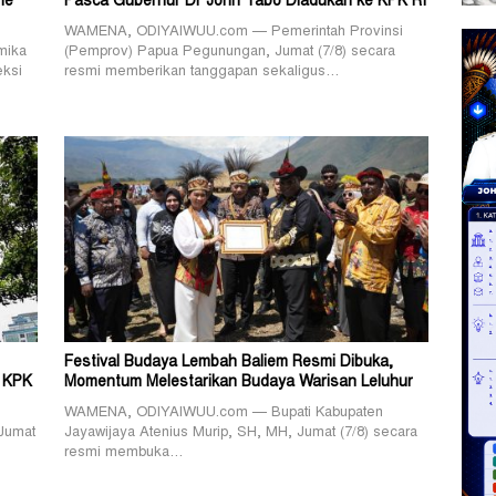
me
Pasca Gubernur Dr John Tabo Diadukan ke KPK RI
WAMENA, ODIYAIWUU.com — Pemerintah Provinsi
mika
(Pemprov) Papua Pegunungan, Jumat (7/8) secara
eksi
resmi memberikan tanggapan sekaligus…
Festival Budaya Lembah Baliem Resmi Dibuka,
 KPK
Momentum Melestarikan Budaya Warisan Leluhur
WAMENA, ODIYAIWUU.com — Bupati Kabupaten
Jumat
Jayawijaya Atenius Murip, SH, MH, Jumat (7/8) secara
resmi membuka…