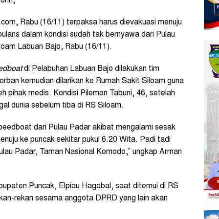
John,
.com, Rabu (16/11) terpaksa harus dievakuasi menuju
ulans dalam kondisi sudah tak bernyawa dari Pulau
loam Labuan Bajo, Rabu (16/11).
edboat
di Pelabuhan Labuan Bajo dilakukan tim
Korban kemudian dilarikan ke Rumah Sakit Siloam guna
h pihak medis. Kondisi Pilemon Tabuni, 46, setelah
gal dunia sebelum tiba di RS Siloam.
peedboat dari Pulau Padar akibat mengalami sesak
nuju ke puncak sekitar pukul 6.20 Wita. Padi tadi
 Pulau Padar, Taman Nasional Komodo,” ungkap Arman
aten Puncak, Elpiau Hagabal, saat ditemui di RS
ekan-rekan sesama anggota DPRD yang lain akan