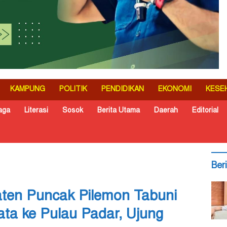
KAMPUNG
POLITIK
PENDIDIKAN
EKONOMI
KESE
aga
Literasi
Sosok
Berita Utama
Daerah
Editorial
Ber
en Puncak Pilemon Tabuni
ata ke Pulau Padar, Ujung