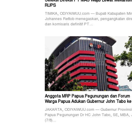
Seleksi Direksi PT MAS Wajib Lewat Mekanis
RUPS
TIMIKA, ODIYAIWUU.com — Bupati Kabupaten Mi
Johannes Rettob menegaskan, pengangkatan dir
dan komisaris definitif PT…
Anggota MRP Papua Pegunungan dan Forum
Warga Papua Adukan Gubernur John Tabo ke
JAKARTA, ODIYAIWUU.com — Gubernur Provinsi
Papua Pegunungan Dr HC John Tabo, SE, MBA, 
(7/8)…