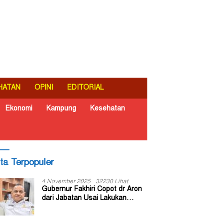
HATAN
OPINI
EDITORIAL
Ekonomi
Kampung
Kesehatan
ita Terpopuler
4 November 2025
32230 Lihat
Gubernur Fakhiri Copot dr Aron
dari Jabatan Usai Lakukan
Inspeksi Mendadak di RSUD Dok
II Jayapura