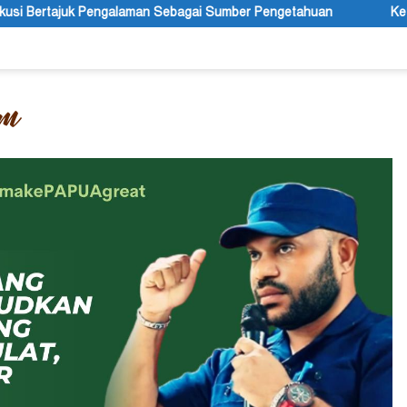
agai Sumber Pengetahuan
Ketua APS Papua Pegunungan Son