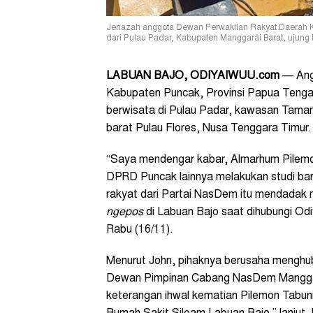
Jenazah anggota Dewan Perwakilan Rakyat Daerah K
dari Pulau Padar, Kabupaten Manggarai Barat, ujung 
LABUAN BAJO, ODIYAIWUU.com
— Ang
Kabupaten Puncak, Provinsi Papua Tengah
berwisata di Pulau Padar, kawasan Tama
barat Pulau Flores, Nusa Tenggara Timur.
“Saya mendengar kabar, Almarhum Pilemon
DPRD Puncak lainnya melakukan studi band
rakyat dari Partai NasDem itu mendadak me
ngepos
di Labuan Bajo saat dihubungi O
Rabu (16/11).
Menurut John, pihaknya berusaha menghub
Dewan Pimpinan Cabang NasDem Manggar
keterangan ihwal kematian Pilemon Tabun