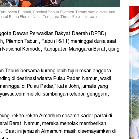
abupaten Puncak, Provinsi Papua Pilemon Tabuni saat dievakuasi
barat Pulau Flores, Nusa Tenggara Timur. Foto: Istimewa
gota Dewan Perwakilan Rakyat Daerah (DPRD)
, Pilemon Tabuni, Rabu (16/11) meninggal dunia saat
n Nasional Komodo, Kabupaten Manggarai Barat, ujung
 Tabuni bersama kurang lebih tujuh rekan anggota
ing di destinasi wisata Pulau Padar. Namun, wakil
ninggal di Pulau Padar,” kata John, jurnalis yang
diyaiwuu.com melalui sambungan telepon genggam,
ungi rekan-rekan Almarhum sesama kader partai di
ai Barat. Namun, mereka menolak memberikan
i. “Saat ini jenazah Almarhum masih disemayamkan di