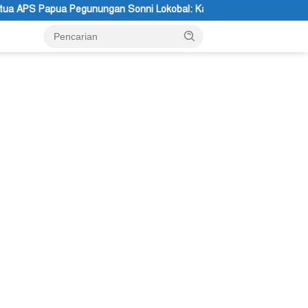
ni Lokobal: Kalau Mau KPK Audit Dana Otsus Seluruh Tanah Papua