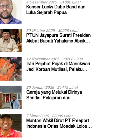
4 Desember 2025
31802 Lihat
Konser Lucky Dube Band dan
Luka Sejarah Papua
30 Oktober 2025
30938 Lihat
PTUN Jayapura Surati Presiden
Akibat Bupati Yahukimo Abaikan
Putusan Gugatan 139 Kepala
Kampung
12 November 2025
28728 Lihat
Istri Pejabat Pajak di Manokwari
Jadi Korban Mutilasi, Pelaku
Diduga Bekas Kuli Bangunan
20 Januari 2026
21419 Lihat
Gereja yang Melukai Dirinya
Sendiri: Pelajaran dari
Keuskupan Bogor
7 Maret 2026
20086 Lihat
Mantan Wakil Dirut PT Freeport
Indonesia Orias Moedak Lolos
Seleksi Administratif Calon ADK
OJK