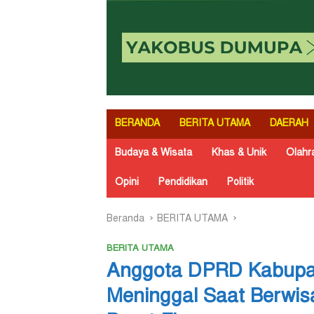
BERANDA
BERITA UTAMA
DAERAH
Budaya & Wisata
Khas & Unik
Olahr
Opini
Pendidikan
Politik
Beranda
BERITA UTAMA
BERITA UTAMA
Anggota DPRD Kabupat
Meninggal Saat Berwis