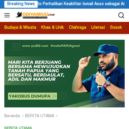
Langsung
mail Asso sebagai Anggota MRP Papua Pegunungan
Breaking News
Papua dal
ke
konten
Budaya & Wisata
Khas & Unik
Olahraga
Literasi
Sosok
B
Beranda
BERITA UTAMA
BERITA UTAMA