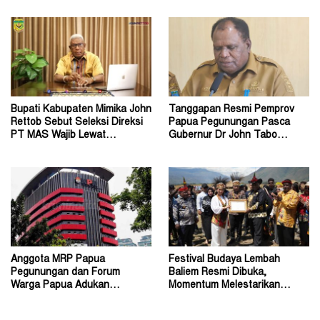
Bupati Kabupaten Mimika John
Tanggapan Resmi Pemprov
Rettob Sebut Seleksi Direksi
Papua Pegunungan Pasca
PT MAS Wajib Lewat
Gubernur Dr John Tabo
Mekanisme RUPS
Diadukan ke KPK RI
Anggota MRP Papua
Festival Budaya Lembah
Pegunungan dan Forum
Baliem Resmi Dibuka,
Warga Papua Adukan
Momentum Melestarikan
Gubernur John Tabo ke KPK
Budaya Warisan Leluhur