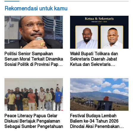
Rekomendasi untuk kamu
Politisi Senior Sampaikan
Wakil Bupati Tolikara dan
Seruan Moral Terkait Dinamika
Sekretaris Daerah Jabat
Sosial Politik di Provinsi Papua
Ketua dan Sekretaris
Pegunungan
Keluarga Alumni Fisip Uncen
Peace Literacy Papua Gelar
Festival Budaya Lembah
Diskusi Bertajuk Pengalaman
Baliem ke-34 Tahun 2026
Sebagai Sumber Pengetahuan
Dinodai Aksi Penembakan
Oleh Orang Tak Dikenal