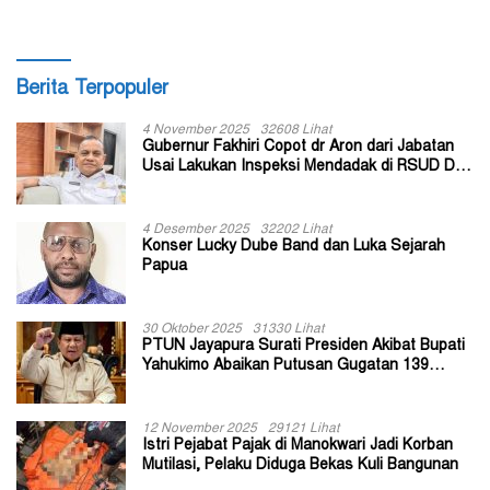
Berita Terpopuler
4 November 2025
32608 Lihat
Gubernur Fakhiri Copot dr Aron dari Jabatan
Usai Lakukan Inspeksi Mendadak di RSUD Dok
II Jayapura
4 Desember 2025
32202 Lihat
Konser Lucky Dube Band dan Luka Sejarah
Papua
30 Oktober 2025
31330 Lihat
PTUN Jayapura Surati Presiden Akibat Bupati
Yahukimo Abaikan Putusan Gugatan 139
Kepala Kampung
12 November 2025
29121 Lihat
Istri Pejabat Pajak di Manokwari Jadi Korban
Mutilasi, Pelaku Diduga Bekas Kuli Bangunan